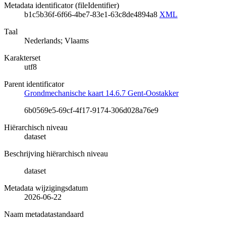
Metadata identificator (fileIdentifier)
b1c5b36f-6f66-4be7-83e1-63c8de4894a8
XML
Taal
Nederlands; Vlaams
Karakterset
utf8
Parent identificator
Grondmechanische kaart 14.6.7 Gent-Oostakker
6b0569e5-69cf-4f17-9174-306d028a76e9
Hiërarchisch niveau
dataset
Beschrijving hiërarchisch niveau
dataset
Metadata wijzigingsdatum
2026-06-22
Naam metadatastandaard