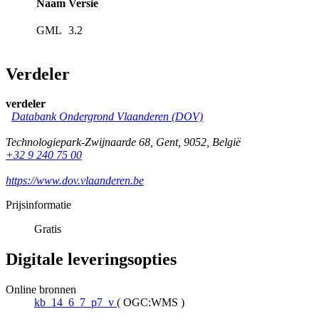
Naam
Versie
GML
3.2
Verdeler
verdeler
Databank Ondergrond Vlaanderen (DOV)
Technologiepark-Zwijnaarde 68
,
Gent
,
9052
,
België
+32 9 240 75 00
https://www.dov.vlaanderen.be
Prijsinformatie
Gratis
Digitale leveringsopties
Online bronnen
kb_14_6_7_p7_v
(
OGC:WMS
)