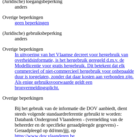
(Juridische) toegangsbeperking
anders
Overige beperkingen
geen beperkingen
(Juridische) gebruiksbeperking
anders
Overige beperkingen
In uitvoering van het Vlaamse decreet voor hergebruik van
overheidsinformatie, is het hergebruik geregeld d.m.v. de
Modellicentie voor gratis hergebruik. Dit betekent dat elk
commercieel of niet-commercieel hergebruik voor onbepaalde
duur is toegelaten, zonder dat daar kosten aan verbonden zijn.
Als enige gebruiksvoorwaarde geldt een
bronvermeldingsplicht.
Overige beperkingen
Bij het gebruik van de informatie die DOV aanbiedt, dient
steeds volgende standaardreferentie gebruikt te worden:
Databank Ondergrond Vlaanderen - (vermelding van de
beheerder en de specifieke geraadpleegde gegevens) -
Geraadpleegd op dd/mm/jjjj, op
https://www.dov.vlaanderen.be