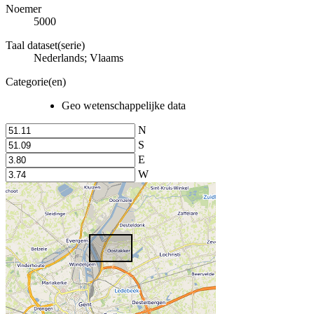
Noemer
5000
Taal dataset(serie)
Nederlands; Vlaams
Categorie(en)
Geo wetenschappelijke data
N
S
E
W