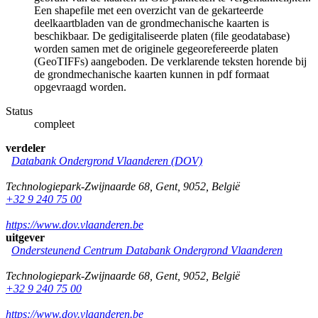
Een shapefile met een overzicht van de gekarteerde
deelkaartbladen van de grondmechanische kaarten is
beschikbaar. De gedigitaliseerde platen (file geodatabase)
worden samen met de originele gegeorefereerde platen
(GeoTIFFs) aangeboden. De verklarende teksten horende bij
de grondmechanische kaarten kunnen in pdf formaat
opgevraagd worden.
Status
compleet
verdeler
Databank Ondergrond Vlaanderen (DOV)
Technologiepark-Zwijnaarde 68
,
Gent
,
9052
,
België
+32 9 240 75 00
https://www.dov.vlaanderen.be
uitgever
Ondersteunend Centrum Databank Ondergrond Vlaanderen
Technologiepark-Zwijnaarde 68
,
Gent
,
9052
,
België
+32 9 240 75 00
https://www.dov.vlaanderen.be