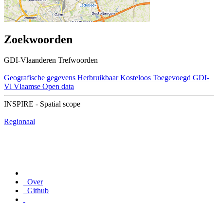
Zoekwoorden
GDI-Vlaanderen Trefwoorden
Geografische gegevens
Herbruikbaar
Kosteloos
Toegevoegd GDI-
Vl
Vlaamse Open data
INSPIRE - Spatial scope
Regionaal
Over
Github