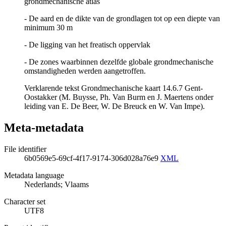
grondmechanische atlas
- De aard en de dikte van de grondlagen tot op een diepte van
minimum 30 m
- De ligging van het freatisch oppervlak
- De zones waarbinnen dezelfde globale grondmechanische
omstandigheden werden aangetroffen.
Verklarende tekst Grondmechanische kaart 14.6.7 Gent-
Oostakker (M. Buysse, Ph. Van Burm en J. Maertens onder
leiding van E. De Beer, W. De Breuck en W. Van Impe).
Meta-metadata
File identifier
6b0569e5-69cf-4f17-9174-306d028a76e9
XML
Metadata language
Nederlands; Vlaams
Character set
UTF8