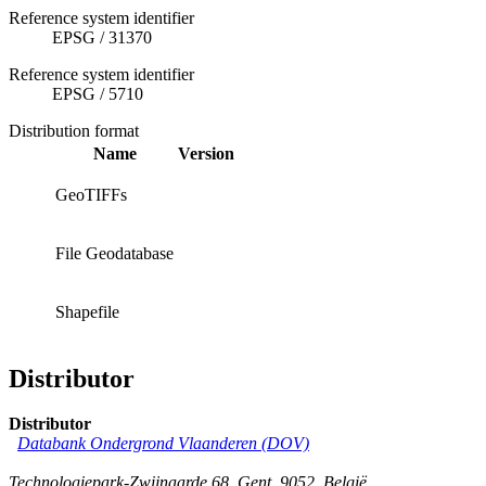
Reference system identifier
EPSG
/
31370
Reference system identifier
EPSG
/
5710
Distribution format
Name
Version
GeoTIFFs
File Geodatabase
Shapefile
Distributor
Distributor
Databank Ondergrond Vlaanderen (DOV)
Technologiepark-Zwijnaarde 68
,
Gent
,
9052
,
België