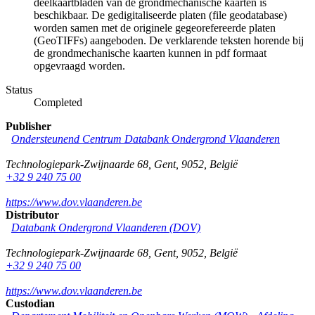
deelkaartbladen van de grondmechanische kaarten is
beschikbaar. De gedigitaliseerde platen (file geodatabase)
worden samen met de originele gegeorefereerde platen
(GeoTIFFs) aangeboden. De verklarende teksten horende bij
de grondmechanische kaarten kunnen in pdf formaat
opgevraagd worden.
Status
Completed
Publisher
Ondersteunend Centrum Databank Ondergrond Vlaanderen
Technologiepark-Zwijnaarde 68
,
Gent
,
9052
,
België
+32 9 240 75 00
https://www.dov.vlaanderen.be
Distributor
Databank Ondergrond Vlaanderen (DOV)
Technologiepark-Zwijnaarde 68
,
Gent
,
9052
,
België
+32 9 240 75 00
https://www.dov.vlaanderen.be
Custodian