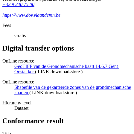
+32 9 240 75 00
https://www.dov.vlaanderen.be
Fees
Gratis
Digital transfer options
OnLine resource
GeoTIFF van de Grondmechanische kaart 14.6.7 Gent-
Oostakker
(
LINK download-store
)
OnLine resource
Shapefile van de gekarteerde zones van de grondmechanische
kaarten
(
LINK download-store
)
Hierarchy level
Dataset
Conformance result
Title