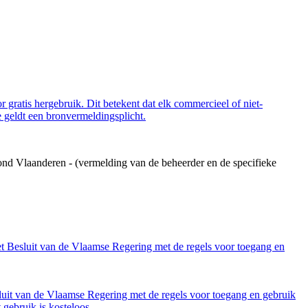
 gratis hergebruik. Dit betekent dat elk commercieel of niet-
 geldt een bronvermeldingsplicht.
ond Vlaanderen - (vermelding van de beheerder en de specifieke
et Besluit van de Vlaamse Regering met de regels voor toegang en
luit van de Vlaamse Regering met de regels voor toegang en gebruik
gebruik is kosteloos.