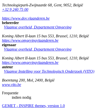
Technologiepark-Zwijnaarde 68
,
Gent
,
9052
,
België
+32 9 240 75 00
https://www.dov.vlaanderen.be
beheerder
Vlaamse overheid, Departement Omgeving
Koning Albert II-laan 15 bus 553
,
Brussel
,
1210
,
België
https://www.omgevingvlaanderen.be
eigenaar
Vlaamse overheid, Departement Omgeving
Koning Albert II-laan 15 bus 553
,
Brussel
,
1210
,
België
https://www.omgevingvlaanderen.be
auteur
Vlaamse Instelling voor Technologisch Onderzoek (VITO)
Boeretang 200
,
Mol
,
2400
,
België
www.vito.be
Frequentie
indien nodig
GEMET - INSPIRE themes, version 1.0