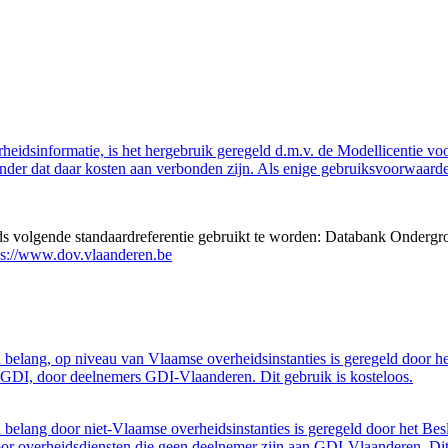
eidsinformatie, is het hergebruik geregeld d.m.v. de Modellicentie voor
nder dat daar kosten aan verbonden zijn. Als enige gebruiksvoorwaarde
eds volgende standaardreferentie gebruikt te worden: Databank Ondergr
ps://www.dov.vlaanderen.be
belang, op niveau van Vlaamse overheidsinstanties is geregeld door h
GDI, door deelnemers GDI-Vlaanderen. Dit gebruik is kosteloos.
belang door niet-Vlaamse overheidsinstanties is geregeld door het Bes
 overheidsdiensten die geen deelnemer zijn aan GDI-Vlaanderen. Dit 