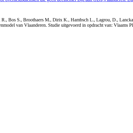
nck R., Bos S., Broothaers M., Dirix K., Hambsch L., Lagrou, D., Lanck
nmodel van Vlaanderen. Studie uitgevoerd in opdracht van: Vlaams