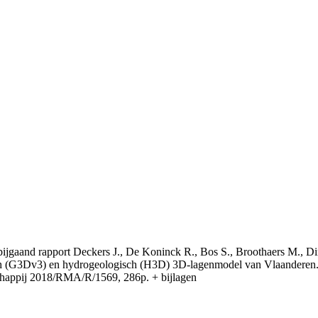
t bijgaand rapport Deckers J., De Koninck R., Bos S., Broothaers M., Di
 (G3Dv3) en hydrogeologisch (H3D) 3D-lagenmodel van Vlaanderen. S
appij 2018/RMA/R/1569, 286p. + bijlagen