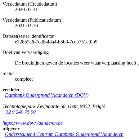
Versiedatum (Creatiedatum)
2020-05-31
Versiedatum (Publicatiedatum)
2021-03-10
Dataset(serie) identificator
e72857a6-7cdb-48a4-b5b8-7ceb751cf0b9
Doel van vervaardiging
De breuklijnen geven de locaties weer waar verplaatsing heeft 
Status
compleet
verdeler
Databank Ondergrond Vlaanderen (DOV)
Technologiepark-Zwijnaarde 68
,
Gent
,
9052
,
België
+32 9 240 75 00
https://www.dov.vlaanderen.be
uitgever
Ondersteunend Centrum Databank Ondergrond Vlaanderen