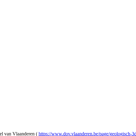
l van Vlaanderen (
https://www.dov.vlaanderen.be/page/geologisch-