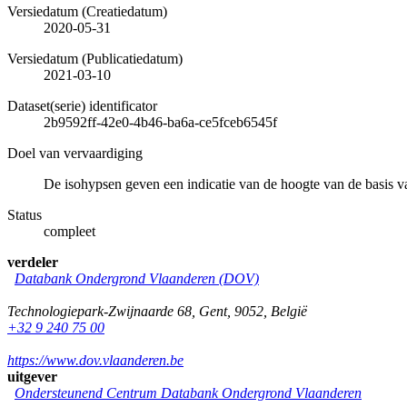
Versiedatum (Creatiedatum)
2020-05-31
Versiedatum (Publicatiedatum)
2021-03-10
Dataset(serie) identificator
2b9592ff-42e0-4b46-ba6a-ce5fceb6545f
Doel van vervaardiging
De isohypsen geven een indicatie van de hoogte van de basis
Status
compleet
verdeler
Databank Ondergrond Vlaanderen (DOV)
Technologiepark-Zwijnaarde 68
,
Gent
,
9052
,
België
+32 9 240 75 00
https://www.dov.vlaanderen.be
uitgever
Ondersteunend Centrum Databank Ondergrond Vlaanderen