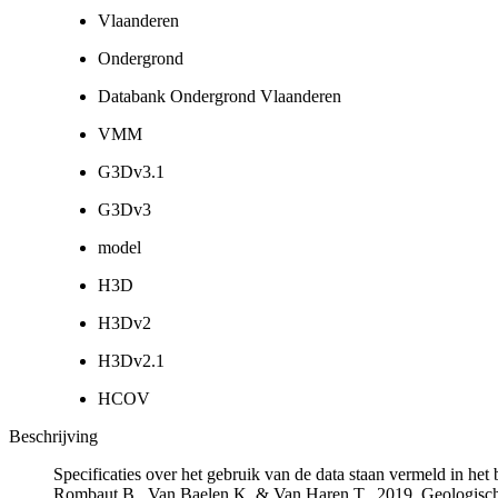
Vlaanderen
Ondergrond
Databank Ondergrond Vlaanderen
VMM
G3Dv3.1
G3Dv3
model
H3D
H3Dv2
H3Dv2.1
HCOV
Beschrijving
Specificaties over het gebruik van de data staan vermeld in he
Rombaut B., Van Baelen K. & Van Haren T., 2019. Geologisch