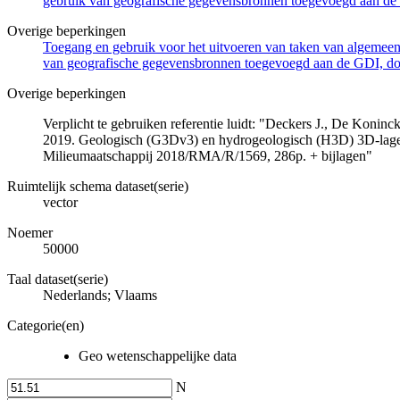
gebruik van geografische gegevensbronnen toegevoegd aan de 
Overige beperkingen
Toegang en gebruik voor het uitvoeren van taken van algemeen 
van geografische gegevensbronnen toegevoegd aan de GDI, door
Overige beperkingen
Verplicht te gebruiken referentie luidt: "Deckers J., De Koni
2019. Geologisch (G3Dv3) en hydrogeologisch (H3D) 3D-lage
Milieumaatschappij 2018/RMA/R/1569, 286p. + bijlagen"
Ruimtelijk schema dataset(serie)
vector
Noemer
50000
Taal dataset(serie)
Nederlands; Vlaams
Categorie(en)
Geo wetenschappelijke data
N