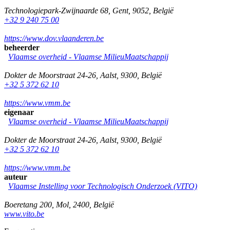
Technologiepark-Zwijnaarde 68
,
Gent
,
9052
,
België
+32 9 240 75 00
https://www.dov.vlaanderen.be
beheerder
Vlaamse overheid - Vlaamse MilieuMaatschappij
Dokter de Moorstraat 24-26
,
Aalst
,
9300
,
België
+32 5 372 62 10
https://www.vmm.be
eigenaar
Vlaamse overheid - Vlaamse MilieuMaatschappij
Dokter de Moorstraat 24-26
,
Aalst
,
9300
,
België
+32 5 372 62 10
https://www.vmm.be
auteur
Vlaamse Instelling voor Technologisch Onderzoek (VITO)
Boeretang 200
,
Mol
,
2400
,
België
www.vito.be