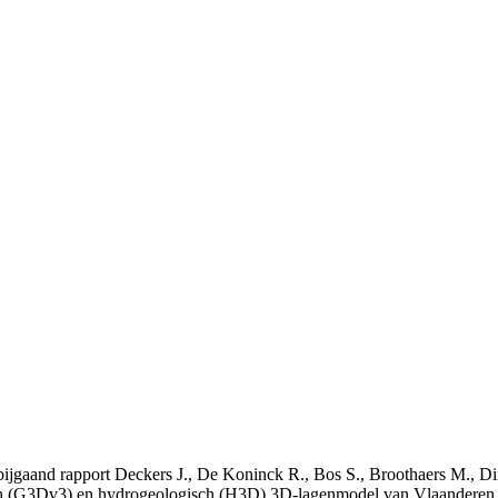
t bijgaand rapport Deckers J., De Koninck R., Bos S., Broothaers M., Di
 (G3Dv3) en hydrogeologisch (H3D) 3D-lagenmodel van Vlaanderen. S