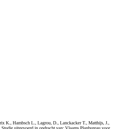
rix K., Hambsch L., Lagrou, D., Lanckacker T., Matthijs, J.,
tudie uitgevoerd in opdracht van: Vlaams Planbureau voor