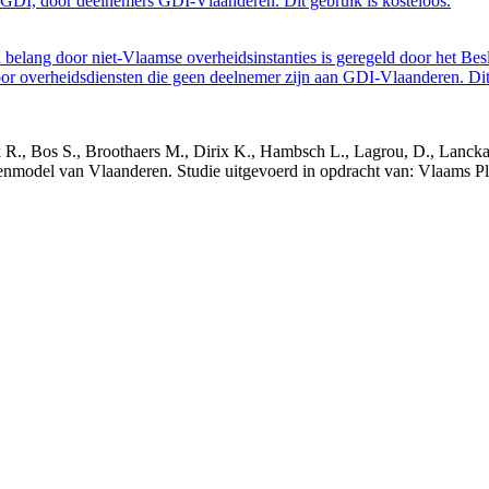
GDI, door deelnemers GDI-Vlaanderen. Dit gebruik is kosteloos.
belang door niet-Vlaamse overheidsinstanties is geregeld door het Bes
 overheidsdiensten die geen deelnemer zijn aan GDI-Vlaanderen. Dit 
nck R., Bos S., Broothaers M., Dirix K., Hambsch L., Lagrou, D., Lanck
nmodel van Vlaanderen. Studie uitgevoerd in opdracht van: Vlaams