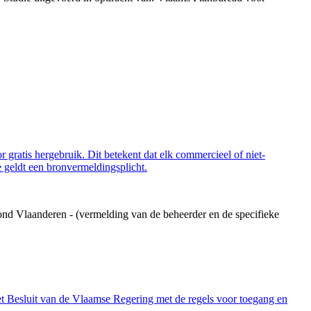
 gratis hergebruik. Dit betekent dat elk commercieel of niet-
 geldt een bronvermeldingsplicht.
ond Vlaanderen - (vermelding van de beheerder en de specifieke
et Besluit van de Vlaamse Regering met de regels voor toegang en