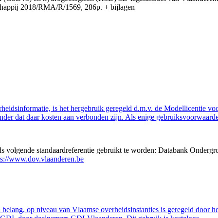
appij 2018/RMA/R/1569, 286p. + bijlagen
eidsinformatie, is het hergebruik geregeld d.m.v. de Modellicentie voor
nder dat daar kosten aan verbonden zijn. Als enige gebruiksvoorwaarde
eds volgende standaardreferentie gebruikt te worden: Databank Ondergr
ps://www.dov.vlaanderen.be
belang, op niveau van Vlaamse overheidsinstanties is geregeld door h