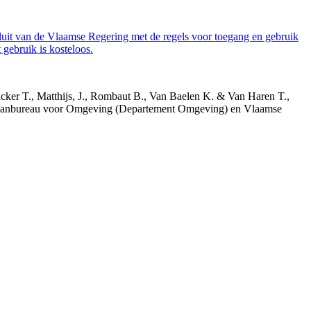
luit van de Vlaamse Regering met de regels voor toegang en gebruik
gebruik is kosteloos.
acker T., Matthijs, J., Rombaut B., Van Baelen K. & Van Haren T.,
 Planbureau voor Omgeving (Departement Omgeving) en Vlaamse