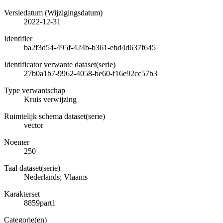
Versiedatum (Wijzigingsdatum)
2022-12-31
Identifier
ba2f3d54-495f-424b-b361-ebd4d637f645
Identificator verwante dataset(serie)
27b0a1b7-9962-4058-be60-f16e92cc57b3
Type verwantschap
Kruis verwijzing
Ruimtelijk schema dataset(serie)
vector
Noemer
250
Taal dataset(serie)
Nederlands; Vlaams
Karakterset
8859part1
Categorie(en)