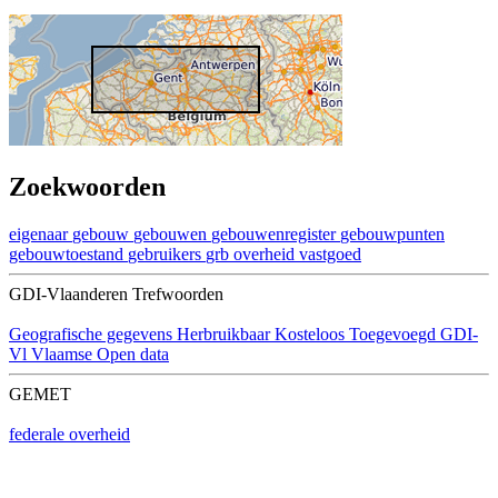
Zoekwoorden
eigenaar
gebouw
gebouwen
gebouwenregister
gebouwpunten
gebouwtoestand
gebruikers
grb
overheid
vastgoed
GDI-Vlaanderen Trefwoorden
Geografische gegevens
Herbruikbaar
Kosteloos
Toegevoegd GDI-
Vl
Vlaamse Open data
GEMET
federale overheid