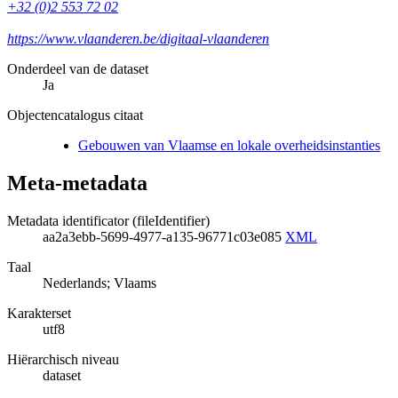
+32 (0)2 553 72 02
https://www.vlaanderen.be/digitaal-vlaanderen
Onderdeel van de dataset
Ja
Objectencatalogus citaat
Gebouwen van Vlaamse en lokale overheidsinstanties
Meta-metadata
Metadata identificator (fileIdentifier)
aa2a3ebb-5699-4977-a135-96771c03e085
XML
Taal
Nederlands; Vlaams
Karakterset
utf8
Hiërarchisch niveau
dataset