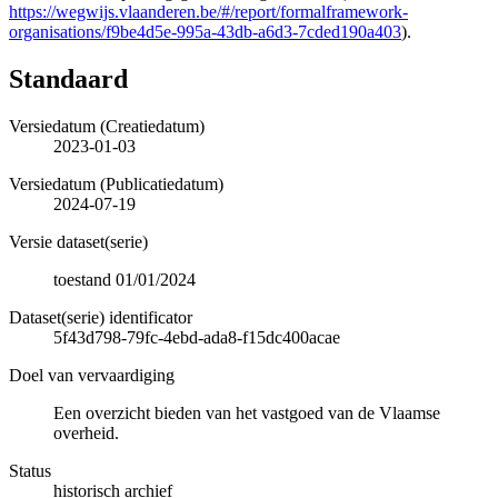
https://wegwijs.vlaanderen.be/#/report/formalframework-
organisations/f9be4d5e-995a-43db-a6d3-7cded190a403
).
Standaard
Versiedatum (Creatiedatum)
2023-01-03
Versiedatum (Publicatiedatum)
2024-07-19
Versie dataset(serie)
toestand 01/01/2024
Dataset(serie) identificator
5f43d798-79fc-4ebd-ada8-f15dc400acae
Doel van vervaardiging
Een overzicht bieden van het vastgoed van de Vlaamse
overheid.
Status
historisch archief