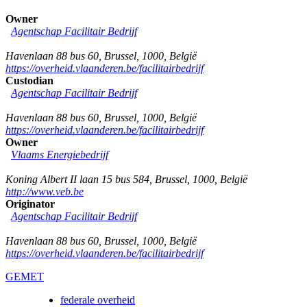
Owner
Agentschap Facilitair Bedrijf
Havenlaan 88 bus 60
,
Brussel
,
1000
,
België
https://overheid.vlaanderen.be/facilitairbedrijf
Custodian
Agentschap Facilitair Bedrijf
Havenlaan 88 bus 60
,
Brussel
,
1000
,
België
https://overheid.vlaanderen.be/facilitairbedrijf
Owner
Vlaams Energiebedrijf
Koning Albert II laan 15 bus 584
,
Brussel
,
1000
,
België
http://www.veb.be
Originator
Agentschap Facilitair Bedrijf
Havenlaan 88 bus 60
,
Brussel
,
1000
,
België
https://overheid.vlaanderen.be/facilitairbedrijf
GEMET
federale overheid