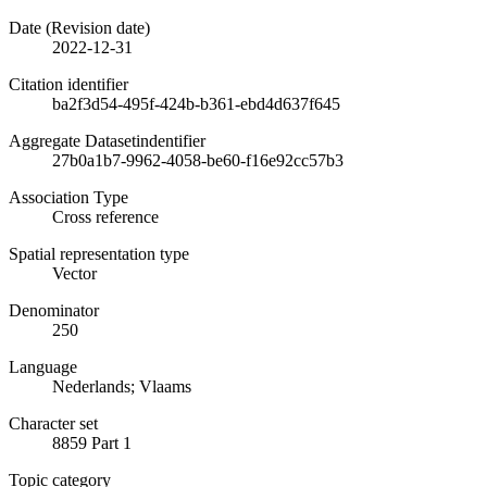
Date (Revision date)
2022-12-31
Citation identifier
ba2f3d54-495f-424b-b361-ebd4d637f645
Aggregate Datasetindentifier
27b0a1b7-9962-4058-be60-f16e92cc57b3
Association Type
Cross reference
Spatial representation type
Vector
Denominator
250
Language
Nederlands; Vlaams
Character set
8859 Part 1
Topic category