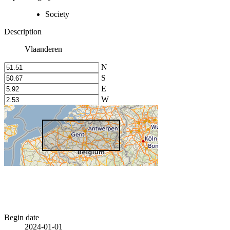
Society
Description
Vlaanderen
N
S
E
W
Begin date
2024-01-01