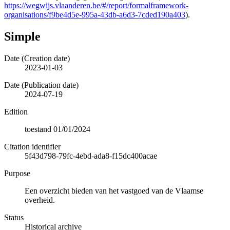
https://wegwijs.vlaanderen.be/#/report/formalframework-
organisations/f9be4d5e-995a-43db-a6d3-7cded190a403
).
Simple
Date (Creation date)
2023-01-03
Date (Publication date)
2024-07-19
Edition
toestand 01/01/2024
Citation identifier
5f43d798-79fc-4ebd-ada8-f15dc400acae
Purpose
Een overzicht bieden van het vastgoed van de Vlaamse
overheid.
Status
Historical archive