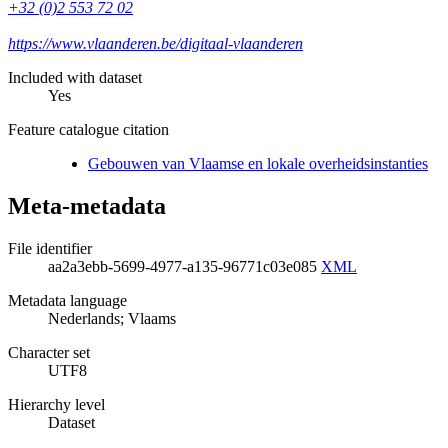
+32 (0)2 553 72 02
https://www.vlaanderen.be/digitaal-vlaanderen
Included with dataset
Yes
Feature catalogue citation
Gebouwen van Vlaamse en lokale overheidsinstanties
Meta-metadata
File identifier
aa2a3ebb-5699-4977-a135-96771c03e085
XML
Metadata language
Nederlands; Vlaams
Character set
UTF8
Hierarchy level
Dataset