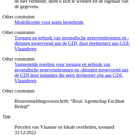
de hier vermelde, dient u zich te wenden tot de eigenaar van
de gegevens.
Other constraints
Modellicentie voor gratis hergebruik
Other constraints
Toegang en gebruik van geografische gegevensbronnen en -
diensten toegevoegd aan de GDI, door deelnemers aan GDI-
Vlaanderen
Other constraints
Vastgestelde regeling voor toegang en gebruik van
geografische gegevensbronnen en -diensten toegevoegd aan
de GDI door instanties die geen deelnemer zijn aan GDI-
Vlaanderen
Other constraints
Bronvermeldingsvoorschrift: “Bron: Agentschap Facilitair
Bedrijf”
Title
Percelen van Vlaamse en lokale overheden, toestand
31/12/2022