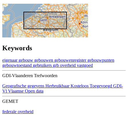
Keywords
eigenaar
gebouw
gebouwen
gebouwenregister
gebouwpunten
gebouwtoestand
gebruikers
grb
overheid
vastgoed
GDI-Vlaanderen Trefwoorden
Geografische gegevens
Herbruikbaar
Kosteloos
Toegevoegd GDI-
Vl
Vlaamse Open data
GEMET
federale overheid