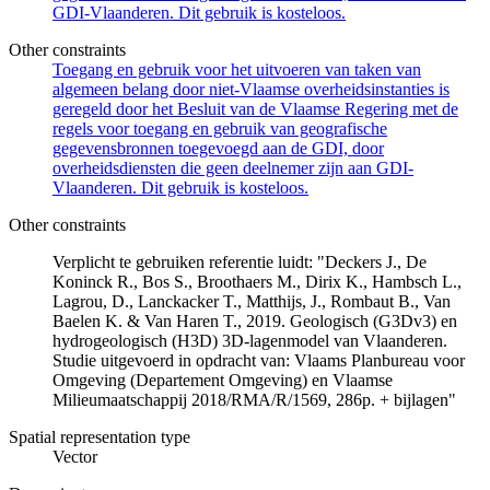
GDI-Vlaanderen. Dit gebruik is kosteloos.
Other constraints
Toegang en gebruik voor het uitvoeren van taken van
algemeen belang door niet-Vlaamse overheidsinstanties is
geregeld door het Besluit van de Vlaamse Regering met de
regels voor toegang en gebruik van geografische
gegevensbronnen toegevoegd aan de GDI, door
overheidsdiensten die geen deelnemer zijn aan GDI-
Vlaanderen. Dit gebruik is kosteloos.
Other constraints
Verplicht te gebruiken referentie luidt: "Deckers J., De
Koninck R., Bos S., Broothaers M., Dirix K., Hambsch L.,
Lagrou, D., Lanckacker T., Matthijs, J., Rombaut B., Van
Baelen K. & Van Haren T., 2019. Geologisch (G3Dv3) en
hydrogeologisch (H3D) 3D-lagenmodel van Vlaanderen.
Studie uitgevoerd in opdracht van: Vlaams Planbureau voor
Omgeving (Departement Omgeving) en Vlaamse
Milieumaatschappij 2018/RMA/R/1569, 286p. + bijlagen"
Spatial representation type
Vector