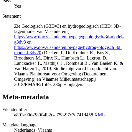
Pass
Yes
Statement
Zie Geologisch (G3Dv3) en hydrogeologisch (H3D) 3D-
lagenmodel van Vlaanderen (
https://www.dov.vlaanderen.be/page/geologisch-3d-model-
g3dv3 en
https://www.dov.vlaanderen.be/page/hydrogeologisch-3d-
model-h3dv20
) Deckers J., De Koninck R., Bos S.,
Broothaers M., Dirix K., Hambsch L., Lagrou, D.,
Lanckacker T., Matthijs, J., Rombaut B., Van Baelen K. &
Van Haren T., 2019. Studie uitgevoerd in opdracht van:
Vlaams Planbureau voor Omgeving (Departement
Omgeving) en Vlaamse Milieumaatschappij
2018/RMA/R/1569, 286p + bijlagen.
Meta-metadata
File identifier
a891a00d-380f-4b2c-a758-97c7d741d458
XML
Metadata language
Nederlands; Vlaams