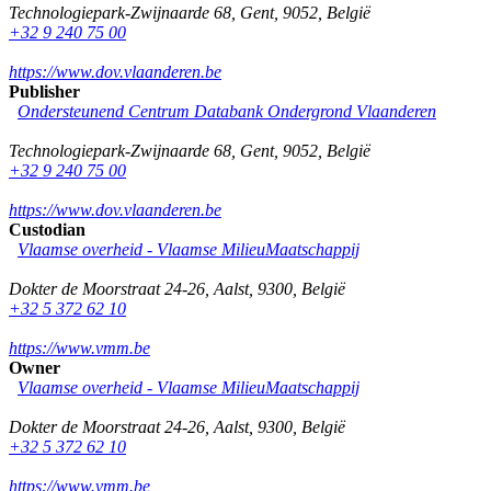
Technologiepark-Zwijnaarde 68
,
Gent
,
9052
,
België
+32 9 240 75 00
https://www.dov.vlaanderen.be
Publisher
Ondersteunend Centrum Databank Ondergrond Vlaanderen
Technologiepark-Zwijnaarde 68
,
Gent
,
9052
,
België
+32 9 240 75 00
https://www.dov.vlaanderen.be
Custodian
Vlaamse overheid - Vlaamse MilieuMaatschappij
Dokter de Moorstraat 24-26
,
Aalst
,
9300
,
België
+32 5 372 62 10
https://www.vmm.be
Owner
Vlaamse overheid - Vlaamse MilieuMaatschappij
Dokter de Moorstraat 24-26
,
Aalst
,
9300
,
België
+32 5 372 62 10
https://www.vmm.be