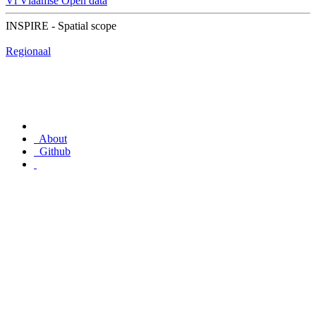
Vl
Vlaamse Open data
INSPIRE - Spatial scope
Regionaal
About
Github