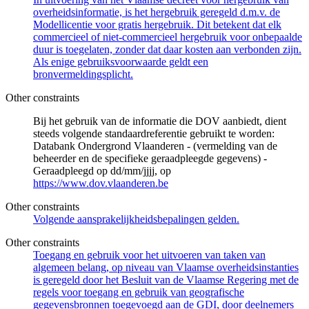
overheidsinformatie, is het hergebruik geregeld d.m.v. de
Modellicentie voor gratis hergebruik. Dit betekent dat elk
commercieel of niet-commercieel hergebruik voor onbepaalde
duur is toegelaten, zonder dat daar kosten aan verbonden zijn.
Als enige gebruiksvoorwaarde geldt een
bronvermeldingsplicht.
Other constraints
Bij het gebruik van de informatie die DOV aanbiedt, dient
steeds volgende standaardreferentie gebruikt te worden:
Databank Ondergrond Vlaanderen - (vermelding van de
beheerder en de specifieke geraadpleegde gegevens) -
Geraadpleegd op dd/mm/jjjj, op
https://www.dov.vlaanderen.be
Other constraints
Volgende aansprakelijkheidsbepalingen gelden.
Other constraints
Toegang en gebruik voor het uitvoeren van taken van
algemeen belang, op niveau van Vlaamse overheidsinstanties
is geregeld door het Besluit van de Vlaamse Regering met de
regels voor toegang en gebruik van geografische
gegevensbronnen toegevoegd aan de GDI, door deelnemers