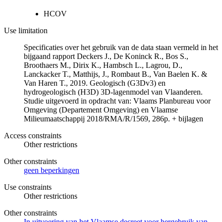
HCOV
Use limitation
Specificaties over het gebruik van de data staan vermeld in het
bijgaand rapport Deckers J., De Koninck R., Bos S.,
Broothaers M., Dirix K., Hambsch L., Lagrou, D.,
Lanckacker T., Matthijs, J., Rombaut B., Van Baelen K. &
Van Haren T., 2019. Geologisch (G3Dv3) en
hydrogeologisch (H3D) 3D-lagenmodel van Vlaanderen.
Studie uitgevoerd in opdracht van: Vlaams Planbureau voor
Omgeving (Departement Omgeving) en Vlaamse
Milieumaatschappij 2018/RMA/R/1569, 286p. + bijlagen
Access constraints
Other restrictions
Other constraints
geen beperkingen
Use constraints
Other restrictions
Other constraints
In uitvoering van het Vlaamse decreet voor hergebruik van