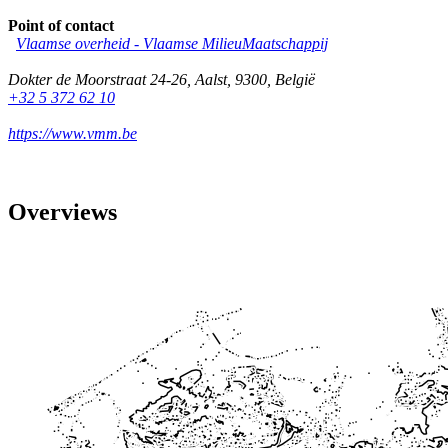
Point of contact
Vlaamse overheid - Vlaamse MilieuMaatschappij
Dokter de Moorstraat 24-26
,
Aalst
,
9300
,
België
+32 5 372 62 10
https://www.vmm.be
Overviews