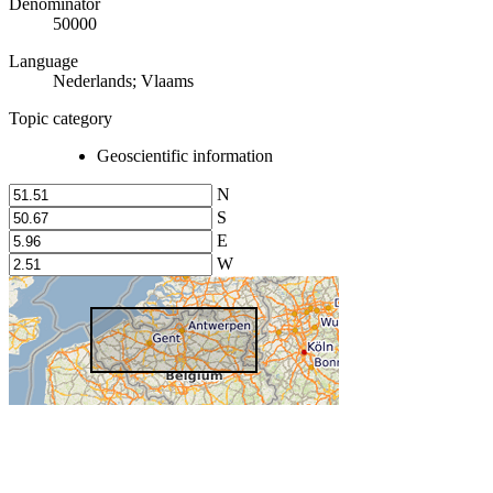
Denominator
50000
Language
Nederlands; Vlaams
Topic category
Geoscientific information
N
S
E
W