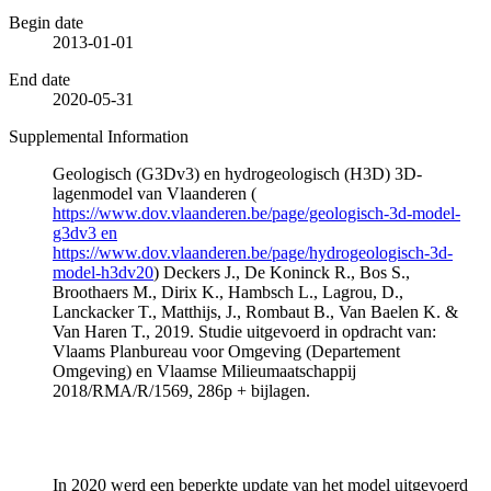
Begin date
2013-01-01
End date
2020-05-31
Supplemental Information
Geologisch (G3Dv3) en hydrogeologisch (H3D) 3D-
lagenmodel van Vlaanderen (
https://www.dov.vlaanderen.be/page/geologisch-3d-model-
g3dv3 en
https://www.dov.vlaanderen.be/page/hydrogeologisch-3d-
model-h3dv20
) Deckers J., De Koninck R., Bos S.,
Broothaers M., Dirix K., Hambsch L., Lagrou, D.,
Lanckacker T., Matthijs, J., Rombaut B., Van Baelen K. &
Van Haren T., 2019. Studie uitgevoerd in opdracht van:
Vlaams Planbureau voor Omgeving (Departement
Omgeving) en Vlaamse Milieumaatschappij
2018/RMA/R/1569, 286p + bijlagen.
In 2020 werd een beperkte update van het model uitgevoerd