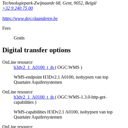
Technologiepark-Zwijnaarde 68
,
Gent
,
9052
,
België
+32 9 240 75 00
https://www.dov.vlaanderen.be
Fees
Gratis
Digital transfer options
OnLine resource
h3dv2_1_A0100_t_ih
(
OGC:WMS
)
WMS-endpoint H3Dv2.1 A0100, isohypsen van top
Quartaire Aquifersystemen
OnLine resource
h3dv2_1_A0100_t_ih
(
OGC:WMS-1.3.0-http-get-
capabilities
)
WMS-capabilities H3Dv2.1 A0100, isohypsen van top
Quartaire Aquifersystemen
OnLine resource