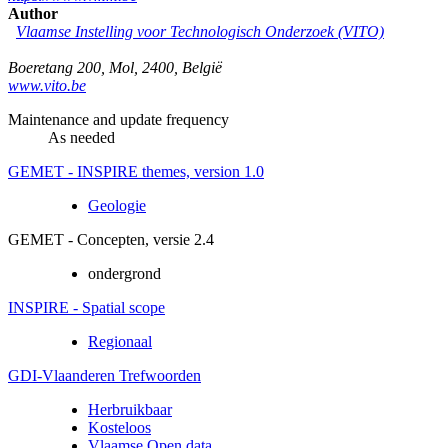
Author
Vlaamse Instelling voor Technologisch Onderzoek (VITO)
Boeretang 200
,
Mol
,
2400
,
België
www.vito.be
Maintenance and update frequency
As needed
GEMET - INSPIRE themes, version 1.0
Geologie
GEMET - Concepten, versie 2.4
ondergrond
INSPIRE - Spatial scope
Regionaal
GDI-Vlaanderen Trefwoorden
Herbruikbaar
Kosteloos
Vlaamse Open data