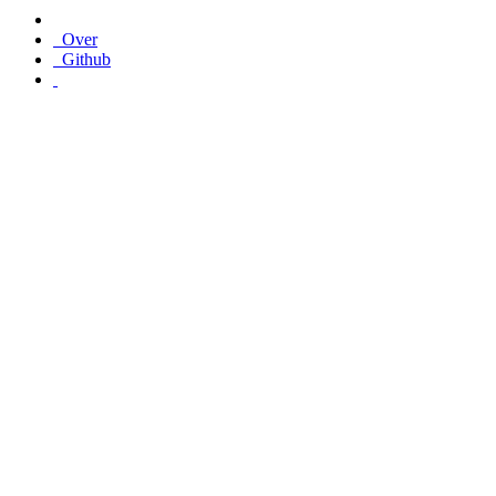
Over
Github