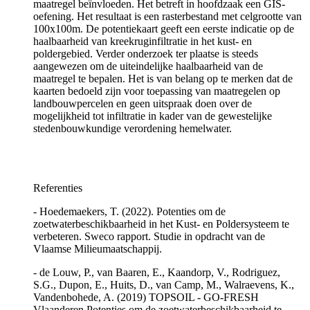
maatregel beïnvloeden. Het betreft in hoofdzaak een GIS-
oefening. Het resultaat is een rasterbestand met celgrootte van
100x100m. De potentiekaart geeft een eerste indicatie op de
haalbaarheid van kreekruginfiltratie in het kust- en
poldergebied. Verder onderzoek ter plaatse is steeds
aangewezen om de uiteindelijke haalbaarheid van de
maatregel te bepalen. Het is van belang op te merken dat de
kaarten bedoeld zijn voor toepassing van maatregelen op
landbouwpercelen en geen uitspraak doen over de
mogelijkheid tot infiltratie in kader van de gewestelijke
stedenbouwkundige verordening hemelwater.
Referenties
- Hoedemaekers, T. (2022). Potenties om de
zoetwaterbeschikbaarheid in het Kust- en Poldersysteem te
verbeteren. Sweco rapport. Studie in opdracht van de
Vlaamse Milieumaatschappij.
- de Louw, P., van Baaren, E., Kaandorp, V., Rodriguez,
S.G., Dupon, E., Huits, D., van Camp, M., Walraevens, K.,
Vandenbohede, A. (2019) TOPSOIL - GO-FRESH
Vlaanderen Potenties om de zoetwaterbeschikbaarheid te