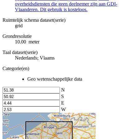
overheidsdiensten die geen deelnemer zijn aan GDI-
Vlaanderen. Dit gebruik is kosteloos.
Ruimtelijk schema dataset(serie)
grid
Grondresolutie
10.00 meter
Taal dataset(serie)
Nederlands; Vlaams
Categorie(en)
Geo wetenschappelijke data
N
S
E
W