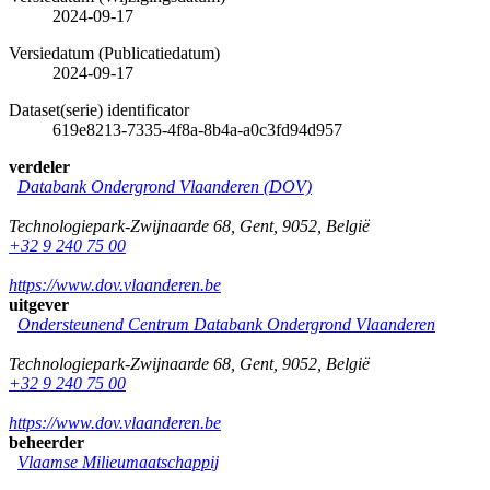
2024-09-17
Versiedatum (Publicatiedatum)
2024-09-17
Dataset(serie) identificator
619e8213-7335-4f8a-8b4a-a0c3fd94d957
verdeler
Databank Ondergrond Vlaanderen (DOV)
Technologiepark-Zwijnaarde 68
,
Gent
,
9052
,
België
+32 9 240 75 00
https://www.dov.vlaanderen.be
uitgever
Ondersteunend Centrum Databank Ondergrond Vlaanderen
Technologiepark-Zwijnaarde 68
,
Gent
,
9052
,
België
+32 9 240 75 00
https://www.dov.vlaanderen.be
beheerder
Vlaamse Milieumaatschappij