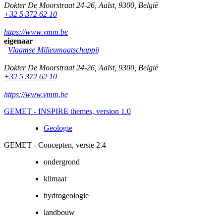
Dokter De Moorstraat 24-26
,
Aalst
,
9300
,
België
+32 5 372 62 10
https://www.vmm.be
eigenaar
Vlaamse Milieumaatschappij
Dokter De Moorstraat 24-26
,
Aalst
,
9300
,
België
+32 5 372 62 10
https://www.vmm.be
GEMET - INSPIRE themes, version 1.0
Geologie
GEMET - Concepten, versie 2.4
ondergrond
klimaat
hydrogeologie
landbouw