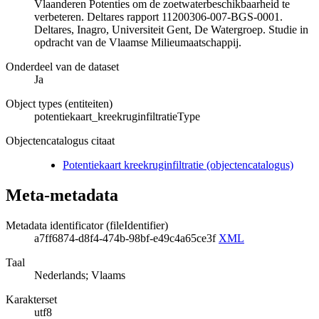
Vlaanderen Potenties om de zoetwaterbeschikbaarheid te
verbeteren. Deltares rapport 11200306-007-BGS-0001.
Deltares, Inagro, Universiteit Gent, De Watergroep. Studie in
opdracht van de Vlaamse Milieumaatschappij.
Onderdeel van de dataset
Ja
Object types (entiteiten)
potentiekaart_kreekruginfiltratieType
Objectencatalogus citaat
Potentiekaart kreekruginfiltratie (objectencatalogus)
Meta-metadata
Metadata identificator (fileIdentifier)
a7ff6874-d8f4-474b-98bf-e49c4a65ce3f
XML
Taal
Nederlands; Vlaams
Karakterset
utf8