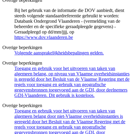
Overige beperkingen
Bij het gebruik van de informatie die DOV aanbiedt, dient
steeds volgende standaardreferentie gebruikt te worden:
Databank Ondergrond Vlaanderen - (vermelding van de
beheerder en de specifieke geraadpleegde gegevens) -
Geraadpleegd op dd/mm/jjjj, op
https://www.dov.vlaanderen.be
Overige beperkingen
Volgende aansprakelijkheidsbepalingen gelden.
Overige beperkingen
Toegang en gebruik voor het uitvoeren van taken van
algemeen belang, op niveau van Vlaamse overheidsinstanties
is geregeld door het Besluit van de Vlaamse Regering met de
regels voor toegang en gebruik van geografische
gegevensbronnen toegevoegd aan de GDI, door deelnemers
GDI-Vlaanderen. Dit gebruik is kosteloos.
Overige beperkingen
Toegang en gebruik voor het uitvoeren van taken van
algemeen belang door niet-Vlaamse overheidsinstanties is
geregeld door het Besluit van de Vlaamse Regering met de
regels voor toegang en gebruik van geografische
gegevensbronnen toegevoegd aan de GDI, door