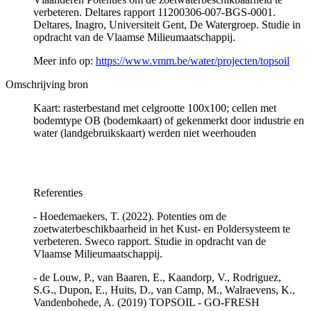
verbeteren. Deltares rapport 11200306-007-BGS-0001.
Deltares, Inagro, Universiteit Gent, De Watergroep. Studie in
opdracht van de Vlaamse Milieumaatschappij.
Meer info op:
https://www.vmm.be/water/projecten/topsoil
Omschrijving bron
Kaart: rasterbestand met celgrootte 100x100; cellen met
bodemtype OB (bodemkaart) of gekenmerkt door industrie en
water (landgebruikskaart) werden niet weerhouden
Referenties
- Hoedemaekers, T. (2022). Potenties om de
zoetwaterbeschikbaarheid in het Kust- en Poldersysteem te
verbeteren. Sweco rapport. Studie in opdracht van de
Vlaamse Milieumaatschappij.
- de Louw, P., van Baaren, E., Kaandorp, V., Rodriguez,
S.G., Dupon, E., Huits, D., van Camp, M., Walraevens, K.,
Vandenbohede, A. (2019) TOPSOIL - GO-FRESH