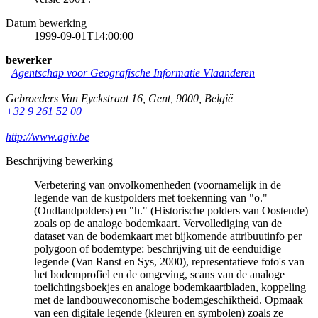
Datum bewerking
1999-09-01T14:00:00
bewerker
Agentschap voor Geografische Informatie Vlaanderen
Gebroeders Van Eyckstraat 16
,
Gent
,
9000
,
België
+32 9 261 52 00
http://www.agiv.be
Beschrijving bewerking
Verbetering van onvolkomenheden (voornamelijk in de
legende van de kustpolders met toekenning van "o."
(Oudlandpolders) en "h." (Historische polders van Oostende)
zoals op de analoge bodemkaart. Vervollediging van de
dataset van de bodemkaart met bijkomende attribuutinfo per
polygoon of bodemtype: beschrijving uit de eenduidige
legende (Van Ranst en Sys, 2000), representatieve foto's van
het bodemprofiel en de omgeving, scans van de analoge
toelichtingsboekjes en analoge bodemkaartbladen, koppeling
met de landbouweconomische bodemgeschiktheid. Opmaak
van een digitale legende (kleuren en symbolen) zoals ze