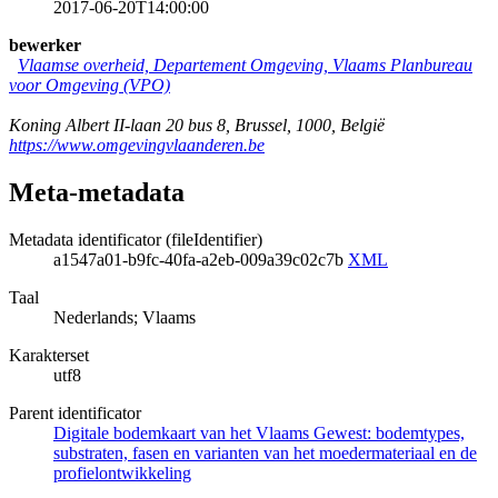
2017-06-20T14:00:00
bewerker
Vlaamse overheid, Departement Omgeving, Vlaams Planbureau
voor Omgeving (VPO)
Koning Albert II-laan 20 bus 8
,
Brussel
,
1000
,
België
https://www.omgevingvlaanderen.be
Meta-metadata
Metadata identificator (fileIdentifier)
a1547a01-b9fc-40fa-a2eb-009a39c02c7b
XML
Taal
Nederlands; Vlaams
Karakterset
utf8
Parent identificator
Digitale bodemkaart van het Vlaams Gewest: bodemtypes,
substraten, fasen en varianten van het moedermateriaal en de
profielontwikkeling