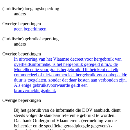
(Juridische) toegangsbeperking
anders
Overige beperkingen
geen beperkingen
(Juridische) gebruiksbeperking
anders
Overige beperkingen
In uitvoering van het Vlaamse decreet voor hergebruik van
overheidsinformatie, is het hergebruik geregeld d.m.v. de
Modellicentie voor gratis hergebruik. Dit betekent dat elk
commercieel of niet-commercieel hergebruik voor onbepaalde
duur is toegelaten, zonder dat daar kosten aan verbonden zijn.
Als enige gebruiksvoorwaarde geldt een
bronvermeldingsplicht.
Overige beperkingen
Bij het gebruik van de informatie die DOV aanbiedt, dient
steeds volgende standaardreferentie gebruikt te worden:
Databank Ondergrond Vlaanderen - (vermelding van de
beheerder en de specifieke geraadpleegde gegevens) -