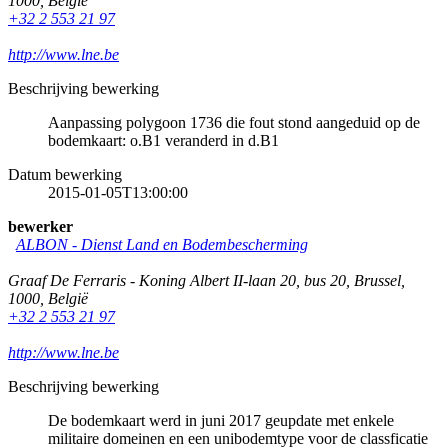
1000
,
België
+32 2 553 21 97
http://www.lne.be
Beschrijving bewerking
Aanpassing polygoon 1736 die fout stond aangeduid op de
bodemkaart: o.B1 veranderd in d.B1
Datum bewerking
2015-01-05T13:00:00
bewerker
ALBON - Dienst Land en Bodembescherming
Graaf De Ferraris - Koning Albert II-laan 20, bus 20
,
Brussel
,
1000
,
België
+32 2 553 21 97
http://www.lne.be
Beschrijving bewerking
De bodemkaart werd in juni 2017 geupdate met enkele
militaire domeinen en een unibodemtype voor de classficatie