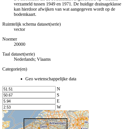
verzameld tussen 1949 en 1971. De huidige drainageklasse
kan hierdoor afwijken van wat aangegeven wordt op de
bodemkaart.
Ruimtelijk schema dataset(serie)
vector
Noemer
20000
Taal dataset(serie)
Nederlands; Vlaams
Categorie(en)
Geo wetenschappelijke data
N
S
E
W