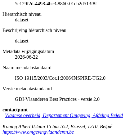
5c129f2d-4498-4bc3-8860-01cb2d513f8f
Hiërarchisch niveau
dataset
Beschrijving hiërarchisch niveau
dataset
Metadata wijzigingsdatum
2026-06-22
Naam metadatastandaard
ISO 19115/2003/Cor.1:2006/INSPIRE-TG2.0
Versie metadatastandaard
GDI-Vlaanderen Best Practices - versie 2.0
contactpunt
Vlaamse overheid, Departement Omgeving, Afdeling Beleid
Koning Albert II-laan 15 bus 552
,
Brussel
,
1210
,
België
https://www.omgevingvlaanderen.be