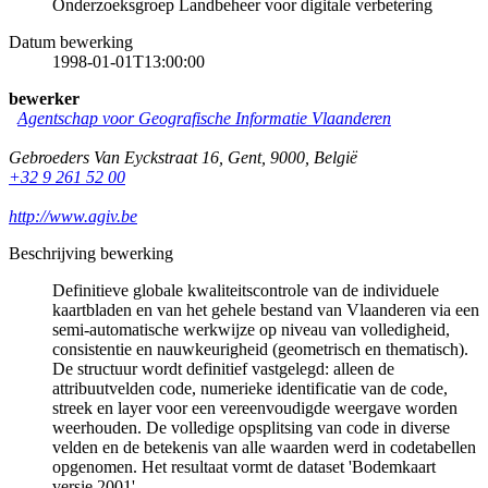
Onderzoeksgroep Landbeheer voor digitale verbetering
Datum bewerking
1998-01-01T13:00:00
bewerker
Agentschap voor Geografische Informatie Vlaanderen
Gebroeders Van Eyckstraat 16
,
Gent
,
9000
,
België
+32 9 261 52 00
http://www.agiv.be
Beschrijving bewerking
Definitieve globale kwaliteitscontrole van de individuele
kaartbladen en van het gehele bestand van Vlaanderen via een
semi-automatische werkwijze op niveau van volledigheid,
consistentie en nauwkeurigheid (geometrisch en thematisch).
De structuur wordt definitief vastgelegd: alleen de
attribuutvelden code, numerieke identificatie van de code,
streek en layer voor een vereenvoudigde weergave worden
weerhouden. De volledige opsplitsing van code in diverse
velden en de betekenis van alle waarden werd in codetabellen
opgenomen. Het resultaat vormt de dataset 'Bodemkaart
versie 2001'.