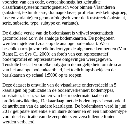
voorzien van een code, overeenkomstig het gebruikte
classificatiesysteem: morfogenetisch voor binnen-Vlaanderen
(substraat, textuurklasse, drainageklasse, profielontwikkelingsgroep,
fase en variante) en geomorfologisch voor de Kuststreek (substraat,
serie, subserie, type, subtype en variante).
De digitale versie van de bodemkaart is vrijwel systematisch
gecontroleerd t.o.v. de analoge bodemkaarten. De polygonen
werden ingekleurd zoals op de analoge bodemkaart. Waar
beschikbaar zijn voor elk bodemtype de algemene kenmerken (Van
Ranst E. en Sys C., 2000) en foto's van een representatief
bodemprofiel en representatieve omgevingen weergegeven.
Tenslotte bestaat voor elke polygoon de mogelijkheid om de scan
van het analoge bodemkaartblad, het toelichtingsboekje en de
basiskaarten op schaal 1:5000 op te roepen.
Deze dataset is omwille van de visualisatie onderverdeeld in 5
kaartlagen bij publicatie in de bodemverkenner: bodemtypes,
substraten, fasen, varianten van het moedermateriaal en de
profielontwikkeling. De kaartlaag met de bodemtypes bevat ook al
de attributen van de andere kaartlagen. De bodemkaart werd in juni
2017 geupdate met enkele militaire domeinen en een unibodemtype
voor de classficatie van de zeepolders en verschillende fouten
werden verbeterd.