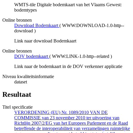
WMTS-tile Digitale bodemkaart van het Vlaams Gewest:
bodemtypes
Online bronnen
Download Bodemkaart
(
WWW:DOWNLOAD-1.0-http--
download
)
Link naar download Bodemkaart
Online bronnen
DOV bodemkaart
(
WWW:LINK-1.0-http--related
)
Link naar de bodemkaart in de DOV verkenner applicatie
Niveau kwaliteitsinformatie
dataset
Resultaat
Titel specificatie
VERORDENING (EU) Nr. 1089/2010 VAN DE
COMMISSIE van 23 november 2010 ter uitvoering van
Richtlijn 2007/2/EG van het Europees Parlement en de Raad
betreffende de interoperabiliteit van verzamelingen ruimtelijke