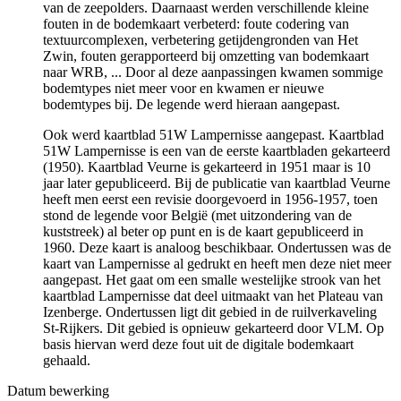
van de zeepolders. Daarnaast werden verschillende kleine
fouten in de bodemkaart verbeterd: foute codering van
textuurcomplexen, verbetering getijdengronden van Het
Zwin, fouten gerapporteerd bij omzetting van bodemkaart
naar WRB, ... Door al deze aanpassingen kwamen sommige
bodemtypes niet meer voor en kwamen er nieuwe
bodemtypes bij. De legende werd hieraan aangepast.
Ook werd kaartblad 51W Lampernisse aangepast. Kaartblad
51W Lampernisse is een van de eerste kaartbladen gekarteerd
(1950). Kaartblad Veurne is gekarteerd in 1951 maar is 10
jaar later gepubliceerd. Bij de publicatie van kaartblad Veurne
heeft men eerst een revisie doorgevoerd in 1956-1957, toen
stond de legende voor België (met uitzondering van de
kuststreek) al beter op punt en is de kaart gepubliceerd in
1960. Deze kaart is analoog beschikbaar. Ondertussen was de
kaart van Lampernisse al gedrukt en heeft men deze niet meer
aangepast. Het gaat om een smalle westelijke strook van het
kaartblad Lampernisse dat deel uitmaakt van het Plateau van
Izenberge. Ondertussen ligt dit gebied in de ruilverkaveling
St-Rijkers. Dit gebied is opnieuw gekarteerd door VLM. Op
basis hiervan werd deze fout uit de digitale bodemkaart
gehaald.
Datum bewerking