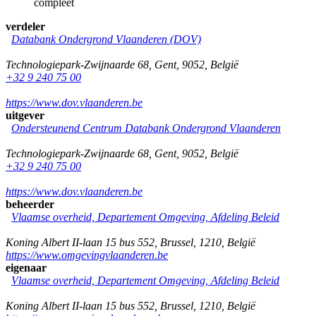
compleet
verdeler
Databank Ondergrond Vlaanderen (DOV)
Technologiepark-Zwijnaarde 68
,
Gent
,
9052
,
België
+32 9 240 75 00
https://www.dov.vlaanderen.be
uitgever
Ondersteunend Centrum Databank Ondergrond Vlaanderen
Technologiepark-Zwijnaarde 68
,
Gent
,
9052
,
België
+32 9 240 75 00
https://www.dov.vlaanderen.be
beheerder
Vlaamse overheid, Departement Omgeving, Afdeling Beleid
Koning Albert II-laan 15 bus 552
,
Brussel
,
1210
,
België
https://www.omgevingvlaanderen.be
eigenaar
Vlaamse overheid, Departement Omgeving, Afdeling Beleid
Koning Albert II-laan 15 bus 552
,
Brussel
,
1210
,
België