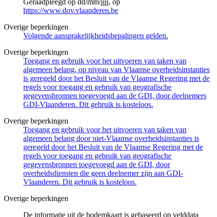
Geraadpleegd op dd/mm/jjjj, op
https://www.dov.vlaanderen.be
Overige beperkingen
Volgende aansprakelijkheidsbepalingen gelden.
Overige beperkingen
Toegang en gebruik voor het uitvoeren van taken van
algemeen belang, op niveau van Vlaamse overheidsinstanties
is geregeld door het Besluit van de Vlaamse Regering met de
regels voor toegang en gebruik van geografische
gegevensbronnen toegevoegd aan de GDI, door deelnemers
GDI-Vlaanderen. Dit gebruik is kosteloos.
Overige beperkingen
Toegang en gebruik voor het uitvoeren van taken van
algemeen belang door niet-Vlaamse overheidsinstanties is
geregeld door het Besluit van de Vlaamse Regering met de
regels voor toegang en gebruik van geografische
gegevensbronnen toegevoegd aan de GDI, door
overheidsdiensten die geen deelnemer zijn aan GDI-
Vlaanderen. Dit gebruik is kosteloos.
Overige beperkingen
De informatie uit de bodemkaart is gebaseerd op velddata