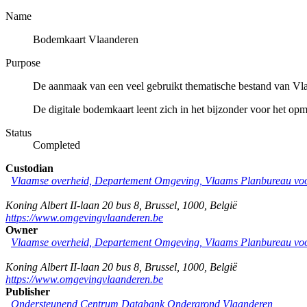
Name
Bodemkaart Vlaanderen
Purpose
De aanmaak van een veel gebruikt thematische bestand van Vl
De digitale bodemkaart leent zich in het bijzonder voor het op
Status
Completed
Custodian
Vlaamse overheid, Departement Omgeving, Vlaams Planbureau v
Koning Albert II-laan 20 bus 8
,
Brussel
,
1000
,
België
https://www.omgevingvlaanderen.be
Owner
Vlaamse overheid, Departement Omgeving, Vlaams Planbureau v
Koning Albert II-laan 20 bus 8
,
Brussel
,
1000
,
België
https://www.omgevingvlaanderen.be
Publisher
Ondersteunend Centrum Databank Ondergrond Vlaanderen