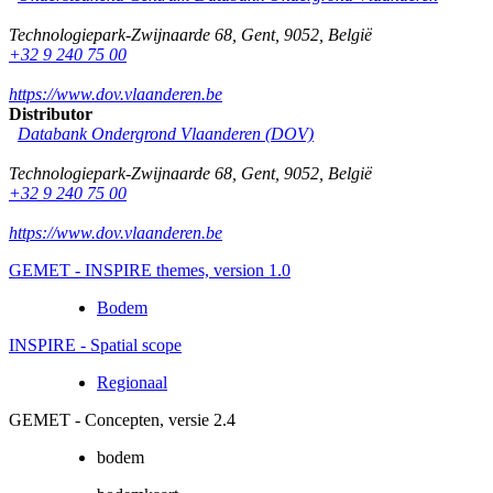
Technologiepark-Zwijnaarde 68
,
Gent
,
9052
,
België
+32 9 240 75 00
https://www.dov.vlaanderen.be
Distributor
Databank Ondergrond Vlaanderen (DOV)
Technologiepark-Zwijnaarde 68
,
Gent
,
9052
,
België
+32 9 240 75 00
https://www.dov.vlaanderen.be
GEMET - INSPIRE themes, version 1.0
Bodem
INSPIRE - Spatial scope
Regionaal
GEMET - Concepten, versie 2.4
bodem