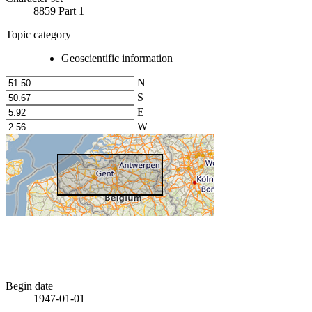
8859 Part 1
Topic category
Geoscientific information
N
S
E
W
Begin date
1947-01-01