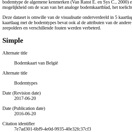
bodemtype de algemene kenmerken (Van Ranst E. en Sys C., 2000) en 
mogelijkheid om de scan van het analoge bodemkaartblad, het toelicht
Deze dataset is omwille van de visualisatie onderverdeeld in 5 kaartl
kaartlaag met de bodemtypes bevat ook al de attributen van de ander
zeepolders en verschillende fouten werden verbeterd.
Simple
Alternate title
Bodemkaart van België
Alternate title
Bodemtypes
Date (Revision date)
2017-06-20
Date (Publication date)
2016-06-20
Citation identifier
7e7ad301-6bf9-4e0d-9935-40e32fc37cf3