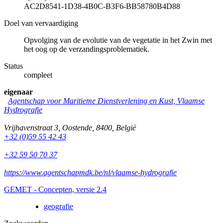
AC2D8541-1D38-4B0C-B3F6-BB58780B4D88
Doel van vervaardiging
Opvolging van de evolutie van de vegetatie in het Zwin met
het oog op de verzandingsproblematiek.
Status
compleet
eigenaar
Agentschap voor Maritieme Dienstverlening en Kust, Vlaamse
Hydrografie
Vrijhavenstraat 3
,
Oostende
,
8400
,
België
+32 (0)59 55 42 43
+32 59 50 70 37
https://www.agentschapmdk.be/nl/vlaamse-hydrografie
GEMET - Concepten, versie 2.4
geografie