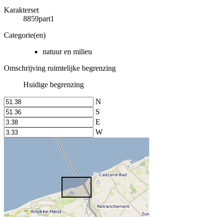
Karakterset
8859part1
Categorie(en)
natuur en milieu
Omschrijving ruimtelijke begrenzing
Huidige begrenzing
N
S
E
W