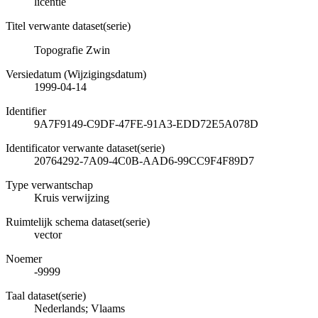
licentie
Titel verwante dataset(serie)
Topografie Zwin
Versiedatum (Wijzigingsdatum)
1999-04-14
Identifier
9A7F9149-C9DF-47FE-91A3-EDD72E5A078D
Identificator verwante dataset(serie)
20764292-7A09-4C0B-AAD6-99CC9F4F89D7
Type verwantschap
Kruis verwijzing
Ruimtelijk schema dataset(serie)
vector
Noemer
-9999
Taal dataset(serie)
Nederlands; Vlaams