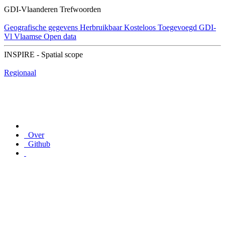
GDI-Vlaanderen Trefwoorden
Geografische gegevens
Herbruikbaar
Kosteloos
Toegevoegd GDI-
Vl
Vlaamse Open data
INSPIRE - Spatial scope
Regionaal
Over
Github