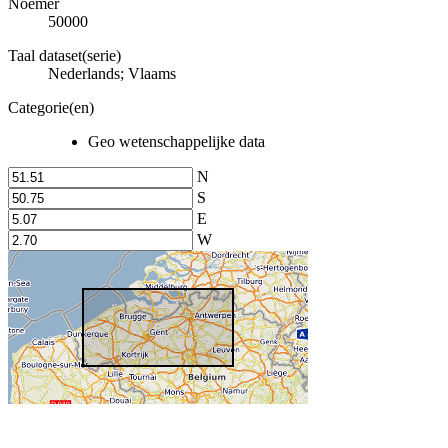
Noemer
50000
Taal dataset(serie)
Nederlands; Vlaams
Categorie(en)
Geo wetenschappelijke data
N
S
E
W