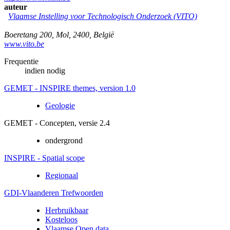
auteur
Vlaamse Instelling voor Technologisch Onderzoek (VITO)
Boeretang 200
,
Mol
,
2400
,
België
www.vito.be
Frequentie
indien nodig
GEMET - INSPIRE themes, version 1.0
Geologie
GEMET - Concepten, versie 2.4
ondergrond
INSPIRE - Spatial scope
Regionaal
GDI-Vlaanderen Trefwoorden
Herbruikbaar
Kosteloos
Vlaamse Open data