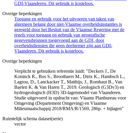
GDI-Vlaanderen. Dit gebruik is kosteloos.
Overige beperkingen
Toegang en gebruik voor het uitvoeren van taken van
algemeen belang door niet-Vlaamse overheidsinstanties is
geregeld door het Besluit van de Vlaamse Regering met de
regels voor toegang en gebruik van geografische
gegevensbronnen toegevoegd aan de GDI, door
overheidsdiensten die geen deelnemer zijn aan GDI-
Vlaanderen. Dit gebruik is kosteloos.
Overige beperkingen
Verplicht te gebruiken referentie luidt: "Deckers J., De
Koninck R., Bos S., Broothaers M., Dirix K., Hambsch L.,
Lagrou, D., Lanckacker T., Matthijs, J., Rombaut B., Van
Baelen K. & Van Haren T., 2019. Geologisch (G3Dv3) en
hydrogeologisch (H3D) 3D-lagenmodel van Vlaanderen.
Studie uitgevoerd in opdracht van: Vlaams Planbureau voor
Omgeving (Departement Omgeving) en Vlaamse
Milieumaatschappij 2018/RMA/R/1569, 286p. + bijlagen"
Ruimtelijk schema dataset(serie)
vector