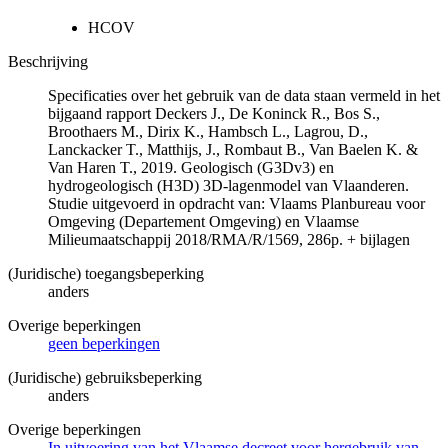
HCOV
Beschrijving
Specificaties over het gebruik van de data staan vermeld in het
bijgaand rapport Deckers J., De Koninck R., Bos S.,
Broothaers M., Dirix K., Hambsch L., Lagrou, D.,
Lanckacker T., Matthijs, J., Rombaut B., Van Baelen K. &
Van Haren T., 2019. Geologisch (G3Dv3) en
hydrogeologisch (H3D) 3D-lagenmodel van Vlaanderen.
Studie uitgevoerd in opdracht van: Vlaams Planbureau voor
Omgeving (Departement Omgeving) en Vlaamse
Milieumaatschappij 2018/RMA/R/1569, 286p. + bijlagen
(Juridische) toegangsbeperking
anders
Overige beperkingen
geen beperkingen
(Juridische) gebruiksbeperking
anders
Overige beperkingen
In uitvoering van het Vlaamse decreet voor hergebruik van