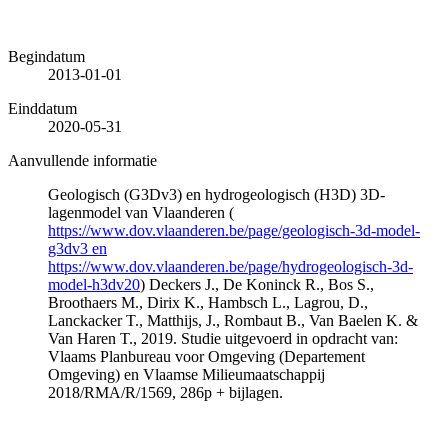
Begindatum
2013-01-01
Einddatum
2020-05-31
Aanvullende informatie
Geologisch (G3Dv3) en hydrogeologisch (H3D) 3D-
lagenmodel van Vlaanderen (
https://www.dov.vlaanderen.be/page/geologisch-3d-model-
g3dv3 en
https://www.dov.vlaanderen.be/page/hydrogeologisch-3d-
model-h3dv20
) Deckers J., De Koninck R., Bos S.,
Broothaers M., Dirix K., Hambsch L., Lagrou, D.,
Lanckacker T., Matthijs, J., Rombaut B., Van Baelen K. &
Van Haren T., 2019. Studie uitgevoerd in opdracht van:
Vlaams Planbureau voor Omgeving (Departement
Omgeving) en Vlaamse Milieumaatschappij
2018/RMA/R/1569, 286p + bijlagen.