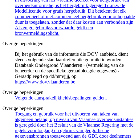
overheidsinformatie, is het hergebruik geregeld d.m.v. de
Modellicentie voor gratis hergebruik. Dit betekent dat elk
commercieel of niet-commercieel hergebruik voor onbepaalde
duur is toegelaten, zonder dat daar kosten aan verbonden zijn.
Als enige gebruiksvoorwaarde geldt een
bronvermeldingsplicht.
Overige beperkingen
Bij het gebruik van de informatie die DOV aanbiedt, dient
steeds volgende standaardreferentie gebruikt te worden:
Databank Ondergrond Vlaanderen - (vermelding van de
beheerder en de specifieke geraadpleegde gegevens) -
Geraadpleegd op dd/mm/jjjj, op
https://www.dov.vlaanderen.be
Overige beperkingen
Volgende aansprakelijkheidsbepalingen gelden.
Overige beperkingen
Toegang en gebruik voor het uitvoeren van taken van
algemeen belang, op niveau van Vlaamse overheidsinstanties
is geregeld door het Besluit van de Vlaamse Regering met de
regels voor toegang en gebruik van geografische
gegevensbronnen toegevoegd aan de GDI, door deelnemers