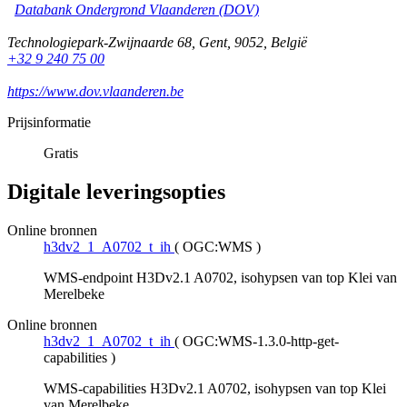
Databank Ondergrond Vlaanderen (DOV)
Technologiepark-Zwijnaarde 68
,
Gent
,
9052
,
België
+32 9 240 75 00
https://www.dov.vlaanderen.be
Prijsinformatie
Gratis
Digitale leveringsopties
Online bronnen
h3dv2_1_A0702_t_ih
(
OGC:WMS
)
WMS-endpoint H3Dv2.1 A0702, isohypsen van top Klei van
Merelbeke
Online bronnen
h3dv2_1_A0702_t_ih
(
OGC:WMS-1.3.0-http-get-
capabilities
)
WMS-capabilities H3Dv2.1 A0702, isohypsen van top Klei
van Merelbeke