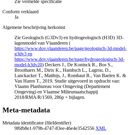
Zie vermelde specificatie
Conform verklaard
Ja
Algemene beschrijving herkomst
Zie Geologisch (G3Dv3) en hydrogeologisch (H3D) 3D-
lagenmodel van Vlaanderen (
https://www.dov.vlaanderen.be/page/geologisch-3d-model-
g3dv3 en
https://www.dov.vlaanderen.be/page/hydrogeologisch-3d-
model-h3dv20
) Deckers J., De Koninck R., Bos S.,
Broothaers M., Dirix K., Hambsch L., Lagrou, D.,
Lanckacker T., Matthijs, J., Rombaut B., Van Baelen K. &
Van Haren T., 2019. Studie uitgevoerd in opdracht van:
Vlaams Planbureau voor Omgeving (Departement
Omgeving) en Vlaamse Milieumaatschappij
2018/RMA/R/1569, 286p + bijlagen.
Meta-metadata
Metadata identificator (fileIdentifier)
9f6fb8e1-979b-4747-83ee-46e4e3542556
XML