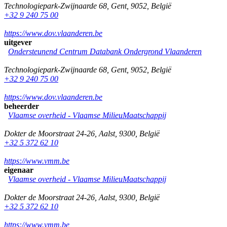
Technologiepark-Zwijnaarde 68
,
Gent
,
9052
,
België
+32 9 240 75 00
https://www.dov.vlaanderen.be
uitgever
Ondersteunend Centrum Databank Ondergrond Vlaanderen
Technologiepark-Zwijnaarde 68
,
Gent
,
9052
,
België
+32 9 240 75 00
https://www.dov.vlaanderen.be
beheerder
Vlaamse overheid - Vlaamse MilieuMaatschappij
Dokter de Moorstraat 24-26
,
Aalst
,
9300
,
België
+32 5 372 62 10
https://www.vmm.be
eigenaar
Vlaamse overheid - Vlaamse MilieuMaatschappij
Dokter de Moorstraat 24-26
,
Aalst
,
9300
,
België
+32 5 372 62 10
https://www.vmm.be