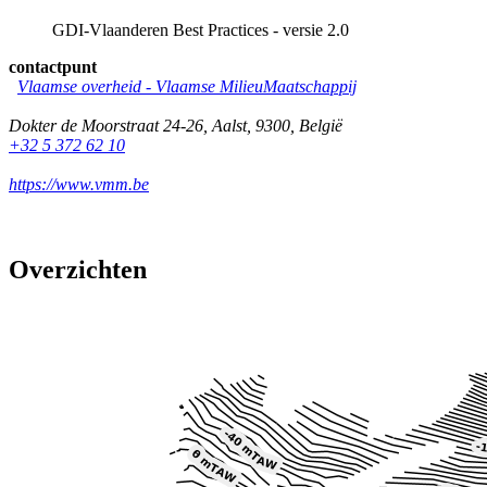
GDI-Vlaanderen Best Practices - versie 2.0
contactpunt
Vlaamse overheid - Vlaamse MilieuMaatschappij
Dokter de Moorstraat 24-26
,
Aalst
,
9300
,
België
+32 5 372 62 10
https://www.vmm.be
Overzichten