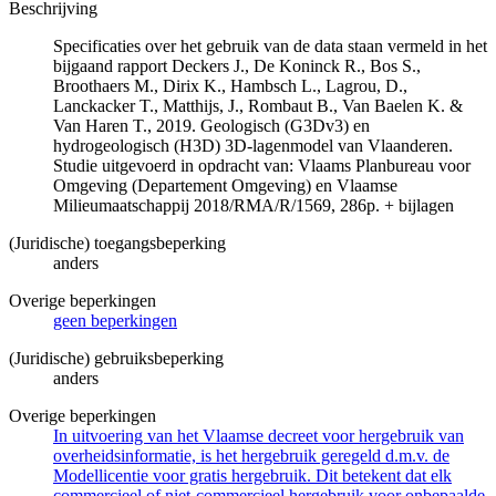
Beschrijving
Specificaties over het gebruik van de data staan vermeld in het
bijgaand rapport Deckers J., De Koninck R., Bos S.,
Broothaers M., Dirix K., Hambsch L., Lagrou, D.,
Lanckacker T., Matthijs, J., Rombaut B., Van Baelen K. &
Van Haren T., 2019. Geologisch (G3Dv3) en
hydrogeologisch (H3D) 3D-lagenmodel van Vlaanderen.
Studie uitgevoerd in opdracht van: Vlaams Planbureau voor
Omgeving (Departement Omgeving) en Vlaamse
Milieumaatschappij 2018/RMA/R/1569, 286p. + bijlagen
(Juridische) toegangsbeperking
anders
Overige beperkingen
geen beperkingen
(Juridische) gebruiksbeperking
anders
Overige beperkingen
In uitvoering van het Vlaamse decreet voor hergebruik van
overheidsinformatie, is het hergebruik geregeld d.m.v. de
Modellicentie voor gratis hergebruik. Dit betekent dat elk
commercieel of niet-commercieel hergebruik voor onbepaalde