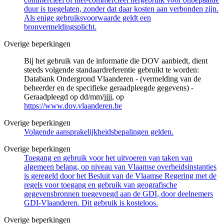
duur is toegelaten, zonder dat daar kosten aan verbonden zijn.
Als enige gebruiksvoorwaarde geldt een
bronvermeldingsplicht.
Overige beperkingen
Bij het gebruik van de informatie die DOV aanbiedt, dient
steeds volgende standaardreferentie gebruikt te worden:
Databank Ondergrond Vlaanderen - (vermelding van de
beheerder en de specifieke geraadpleegde gegevens) -
Geraadpleegd op dd/mm/jjjj, op
https://www.dov.vlaanderen.be
Overige beperkingen
Volgende aansprakelijkheidsbepalingen gelden.
Overige beperkingen
Toegang en gebruik voor het uitvoeren van taken van
algemeen belang, op niveau van Vlaamse overheidsinstanties
is geregeld door het Besluit van de Vlaamse Regering met de
regels voor toegang en gebruik van geografische
gegevensbronnen toegevoegd aan de GDI, door deelnemers
GDI-Vlaanderen. Dit gebruik is kosteloos.
Overige beperkingen