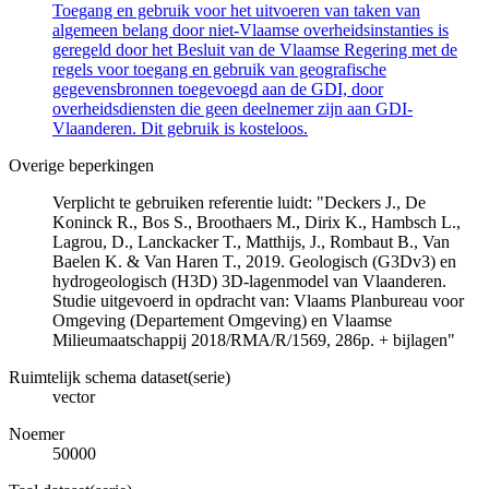
Toegang en gebruik voor het uitvoeren van taken van
algemeen belang door niet-Vlaamse overheidsinstanties is
geregeld door het Besluit van de Vlaamse Regering met de
regels voor toegang en gebruik van geografische
gegevensbronnen toegevoegd aan de GDI, door
overheidsdiensten die geen deelnemer zijn aan GDI-
Vlaanderen. Dit gebruik is kosteloos.
Overige beperkingen
Verplicht te gebruiken referentie luidt: "Deckers J., De
Koninck R., Bos S., Broothaers M., Dirix K., Hambsch L.,
Lagrou, D., Lanckacker T., Matthijs, J., Rombaut B., Van
Baelen K. & Van Haren T., 2019. Geologisch (G3Dv3) en
hydrogeologisch (H3D) 3D-lagenmodel van Vlaanderen.
Studie uitgevoerd in opdracht van: Vlaams Planbureau voor
Omgeving (Departement Omgeving) en Vlaamse
Milieumaatschappij 2018/RMA/R/1569, 286p. + bijlagen"
Ruimtelijk schema dataset(serie)
vector
Noemer
50000