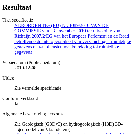
Resultaat
Titel specificatie
VERORDENING (EU) Nr. 1089/2010 VAN DE
COMMISSIE van 23 november 2010 ter uitvoering van
Richtlijn 2007/2/EG van het Europees Parlement en de Raad
betreffende de interoperabiliteit van verzamelingen ruimtelijke
gegevens en van diensten met betrekking tot ruimtelijke
gegevens
Versiedatum (Publicatiedatum)
2010-12-08
Uitleg
Zie vermelde specificatie
Conform verklaard
Ja
Algemene beschrijving herkomst
Zie Geologisch (G3Dv3) en hydrogeologisch (H3D) 3D-
lagenmodel van Vlaanderen (