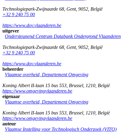
Technologiepark-Zwijnaarde 68
,
Gent
,
9052
,
België
+32 9 240 75 00
https://www.dov.vlaanderen.be
uitgever
Ondersteunend Centrum Databank Ondergrond Vlaanderen
Technologiepark-Zwijnaarde 68
,
Gent
,
9052
,
België
+32 9 240 75 00
https://www.dov.vlaanderen.be
beheerder
Vlaamse overheid, Departement Omgeving
Koning Albert II-laan 15 bus 553
,
Brussel
,
1210
,
België
https://www.omgevingvlaanderen.be
eigenaar
Vlaamse overheid, Departement Omgeving
Koning Albert II-laan 15 bus 553
,
Brussel
,
1210
,
België
https://www.omgevingvlaanderen.be
auteur
Vlaamse Instelling voor Technologisch Onderzoek (VITO)