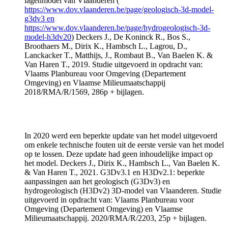
lagenmodel van Vlaanderen (
https://www.dov.vlaanderen.be/page/geologisch-3d-model-
g3dv3 en
https://www.dov.vlaanderen.be/page/hydrogeologisch-3d-
model-h3dv20
) Deckers J., De Koninck R., Bos S.,
Broothaers M., Dirix K., Hambsch L., Lagrou, D.,
Lanckacker T., Matthijs, J., Rombaut B., Van Baelen K. &
Van Haren T., 2019. Studie uitgevoerd in opdracht van:
Vlaams Planbureau voor Omgeving (Departement
Omgeving) en Vlaamse Milieumaatschappij
2018/RMA/R/1569, 286p + bijlagen.
In 2020 werd een beperkte update van het model uitgevoerd
om enkele technische fouten uit de eerste versie van het model
op te lossen. Deze update had geen inhoudelijke impact op
het model. Deckers J., Dirix K., Hambsch L., Van Baelen K.
& Van Haren T., 2021. G3Dv3.1 en H3Dv2.1: beperkte
aanpassingen aan het geologisch (G3Dv3) en
hydrogeologisch (H3Dv2) 3D-model van Vlaanderen. Studie
uitgevoerd in opdracht van: Vlaams Planbureau voor
Omgeving (Departement Omgeving) en Vlaamse
Milieumaatschappij. 2020/RMA/R/2203, 25p + bijlagen.