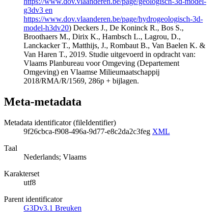
https://www.dov.vlaanderen.be/page/geologisch-3d-model-
g3dv3 en
https://www.dov.vlaanderen.be/page/hydrogeologisch-3d-
model-h3dv20
) Deckers J., De Koninck R., Bos S.,
Broothaers M., Dirix K., Hambsch L., Lagrou, D.,
Lanckacker T., Matthijs, J., Rombaut B., Van Baelen K. &
Van Haren T., 2019. Studie uitgevoerd in opdracht van:
Vlaams Planbureau voor Omgeving (Departement
Omgeving) en Vlaamse Milieumaatschappij
2018/RMA/R/1569, 286p + bijlagen.
Meta-metadata
Metadata identificator (fileIdentifier)
9f26cbca-f908-496a-9d77-e8c2da2c3feg
XML
Taal
Nederlands; Vlaams
Karakterset
utf8
Parent identificator
G3Dv3.1 Breuken