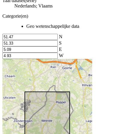
Taal dataset(serie)
Nederlands; Vlaams
Categorie(en)
Geo wetenschappelijke data
N
S
E
W