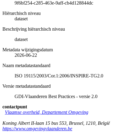
9f6bf254-c285-463e-9aff-cb4d128844dc
Hiërarchisch niveau
dataset
Beschrijving hiërarchisch niveau
dataset
Metadata wijzigingsdatum
2026-06-22
Naam metadatastandaard
ISO 19115/2003/Cor.1:2006/INSPIRE-TG2.0
Versie metadatastandaard
GDI-Vlaanderen Best Practices - versie 2.0
contactpunt
Vlaamse overheid, Departement Omgeving
Koning Albert II-laan 15 bus 553
,
Brussel
,
1210
,
België
https://www.omgevingvlaanderen.be