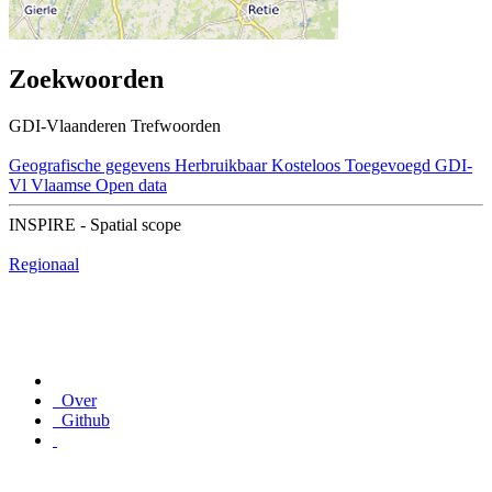
Zoekwoorden
GDI-Vlaanderen Trefwoorden
Geografische gegevens
Herbruikbaar
Kosteloos
Toegevoegd GDI-
Vl
Vlaamse Open data
INSPIRE - Spatial scope
Regionaal
Over
Github