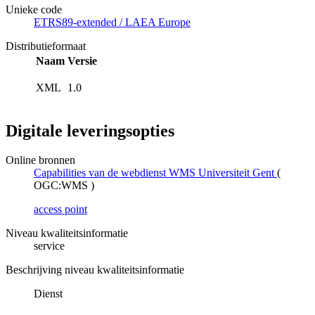
Unieke code
ETRS89-extended / LAEA Europe
Distributieformaat
Naam
Versie
XML
1.0
Digitale leveringsopties
Online bronnen
Capabilities van de webdienst WMS Universiteit Gent
(
OGC:WMS
)
access point
Niveau kwaliteitsinformatie
service
Beschrijving niveau kwaliteitsinformatie
Dienst