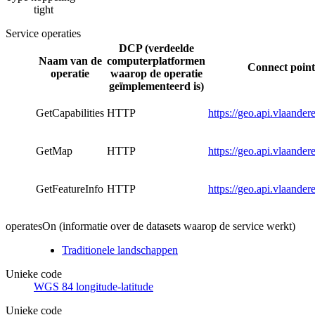
tight
Service operaties
DCP (verdeelde
Naam van de
computerplatformen
Connect point
operatie
waarop de operatie
geïmplementeerd is)
GetCapabilities
HTTP
https://geo.api.vlaand
GetMap
HTTP
https://geo.api.vlaand
GetFeatureInfo
HTTP
https://geo.api.vlaand
operatesOn (informatie over de datasets waarop de service werkt)
Traditionele landschappen
Unieke code
WGS 84 longitude-latitude
Unieke code