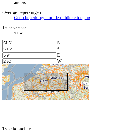
anders
Overige beperkingen
Geen beperkingen op de publieke toegang
Type service
view
N
S
E
W
Type koppeling