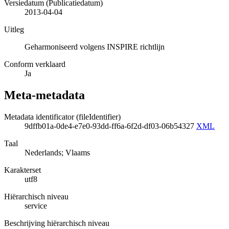
Versiedatum (Publicatiedatum)
2013-04-04
Uitleg
Geharmoniseerd volgens INSPIRE richtlijn
Conform verklaard
Ja
Meta-metadata
Metadata identificator (fileIdentifier)
9dffb01a-0de4-e7e0-93dd-ff6a-6f2d-df03-06b54327
XML
Taal
Nederlands; Vlaams
Karakterset
utf8
Hiërarchisch niveau
service
Beschrijving hiërarchisch niveau