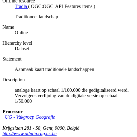
OnLine resource
Tradla
(
OGC:OGC-API-Features-items
)
Traditioneel landschap
Name
Online
Hierarchy level
Dataset
Statement
Aanmaak kaart traditionele landschappen
Description
analoge kaart op schaal 1/100.000 die gedigitaliseerd werd.
Vervolgens verfijning van de digitale versie op schaal
1/50.000
Processor
UG - Vakgroep Geografie
Krijgslaan 281 - S8
,
Gent
,
9000
,
België
http://www.admin.rug.ac.be