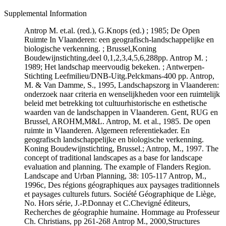
Supplemental Information
Antrop M. et.al. (red.), G.Knops (ed.) ; 1985; De Open
Ruimte In Vlaanderen: een geografisch-landschappelijke en
biologische verkenning. ; Brussel,Koning
Boudewijnstichting,deel 0,1,2,3,4,5,6,288pp. Antrop M. ;
1989; Het landschap meervoudig bekeken. ; Antwerpen-
Stichting Leefmilieu/DNB-Uitg.Pelckmans-400 pp. Antrop,
M. & Van Damme, S., 1995, Landschapszorg in Vlaanderen:
onderzoek naar criteria en wenselijkheden voor een ruimtelijk
beleid met betrekking tot cultuurhistorische en esthetische
waarden van de landschappen in Vlaanderen. Gent, RUG en
Brussel, AROHM,M&L. Antrop, M. et al., 1985. De open
ruimte in Vlaanderen. Algemeen referentiekader. En
geografisch landschappelijke en biologische verkenning.
Koning Boudewijnstichting, Brussel.; Antrop, M., 1997. The
concept of traditional landscapes as a base for landscape
evaluation and planning. The example of Flanders Region.
Landscape and Urban Planning, 38: 105-117 Antrop, M.,
1996c, Des régions géographiques aux paysages traditionnels
et paysages culturels futurs. Société Géographique de Liège,
No. Hors série, J.-P.Donnay et C.Chevigné éditeurs,
Recherches de géographie humaine. Hommage au Professeur
Ch. Christians, pp 261-268 Antrop M., 2000,Structures