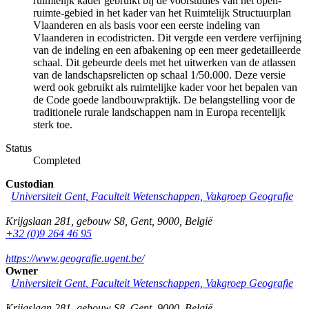
ruimtelijk kader gebruikt bij de voorstudies van het open-
ruimte-gebied in het kader van het Ruimtelijk Structuurplan
Vlaanderen en als basis voor een eerste indeling van
Vlaanderen in ecodistricten. Dit vergde een verdere verfijning
van de indeling en een afbakening op een meer gedetailleerde
schaal. Dit gebeurde deels met het uitwerken van de atlassen
van de landschapsrelicten op schaal 1/50.000. Deze versie
werd ook gebruikt als ruimtelijke kader voor het bepalen van
de Code goede landbouwpraktijk. De belangstelling voor de
traditionele rurale landschappen nam in Europa recentelijk
sterk toe.
Status
Completed
Custodian
Universiteit Gent, Faculteit Wetenschappen, Vakgroep Geografie
Krijgslaan 281, gebouw S8
,
Gent
,
9000
,
België
+32 (0)9 264 46 95
https://www.geografie.ugent.be/
Owner
Universiteit Gent, Faculteit Wetenschappen, Vakgroep Geografie
Krijgslaan 281, gebouw S8
,
Gent
,
9000
,
België