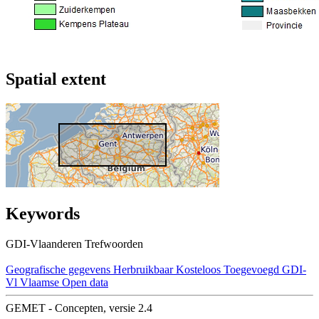
Spatial extent
Keywords
GDI-Vlaanderen Trefwoorden
Geografische gegevens
Herbruikbaar
Kosteloos
Toegevoegd GDI-
Vl
Vlaamse Open data
GEMET - Concepten, versie 2.4