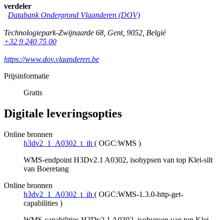
verdeler
Databank Ondergrond Vlaanderen (DOV)
Technologiepark-Zwijnaarde 68
,
Gent
,
9052
,
België
+32 9 240 75 00
https://www.dov.vlaanderen.be
Prijsinformatie
Gratis
Digitale leveringsopties
Online bronnen
h3dv2_1_A0302_t_ih
(
OGC:WMS
)
WMS-endpoint H3Dv2.1 A0302, isohypsen van top Klei-silt
van Boeretang
Online bronnen
h3dv2_1_A0302_t_ih
(
OGC:WMS-1.3.0-http-get-
capabilities
)
WMS-capabilities H3Dv2.1 A0302, isohypsen van top Klei-