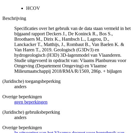
HCOV
Beschrijving
Specificaties over het gebruik van de data staan vermeld in het
bijgaand rapport Deckers J., De Koninck R., Bos S.,
Broothaers M., Dirix K., Hambsch L., Lagrou, D.,
Lanckacker T., Matthijs, J., Rombaut B., Van Baelen K. &
Van Haren T., 2019. Geologisch (G3Dv3) en
hydrogeologisch (H3D) 3D-lagenmodel van Vlaanderen.
Studie uitgevoerd in opdracht van: Vlaams Planbureau voor
Omgeving (Departement Omgeving) en Vlaamse
Milieumaatschappij 2018/RMA/R/1569, 286p. + bijlagen
(Juridische) toegangsbeperking
anders
Overige beperkingen
geen beperkingen
(Juridische) gebruiksbeperking
anders
Overige beperkingen
In uitvoering van het Vlaamse decreet voor hergebruik van