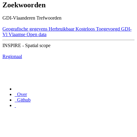
Zoekwoorden
GDI-Vlaanderen Trefwoorden
Geografische gegevens
Herbruikbaar
Kosteloos
Toegevoegd GDI-
Vl
Vlaamse Open data
INSPIRE - Spatial scope
Regionaal
Over
Github