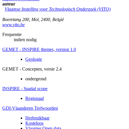
auteur
Vlaamse Instelling voor Technologisch Onderzoek (VITO)
Boeretang 200
,
Mol
,
2400
,
België
www.vito.be
Frequentie
indien nodig
GEMET - INSPIRE themes, version 1.0
Geologie
GEMET - Concepten, versie 2.4
ondergrond
INSPIRE - Spatial scope
Regionaal
GDI-Vlaanderen Trefwoorden
Herbruikbaar
Kosteloos
Vlaamse Open data