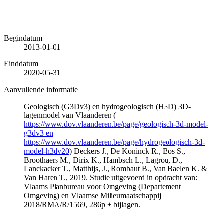
Begindatum
2013-01-01
Einddatum
2020-05-31
Aanvullende informatie
Geologisch (G3Dv3) en hydrogeologisch (H3D) 3D-
lagenmodel van Vlaanderen (
https://www.dov.vlaanderen.be/page/geologisch-3d-model-
g3dv3 en
https://www.dov.vlaanderen.be/page/hydrogeologisch-3d-
model-h3dv20
) Deckers J., De Koninck R., Bos S.,
Broothaers M., Dirix K., Hambsch L., Lagrou, D.,
Lanckacker T., Matthijs, J., Rombaut B., Van Baelen K. &
Van Haren T., 2019. Studie uitgevoerd in opdracht van:
Vlaams Planbureau voor Omgeving (Departement
Omgeving) en Vlaamse Milieumaatschappij
2018/RMA/R/1569, 286p + bijlagen.