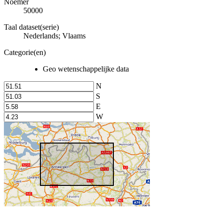
Noemer
50000
Taal dataset(serie)
Nederlands; Vlaams
Categorie(en)
Geo wetenschappelijke data
N
S
E
W