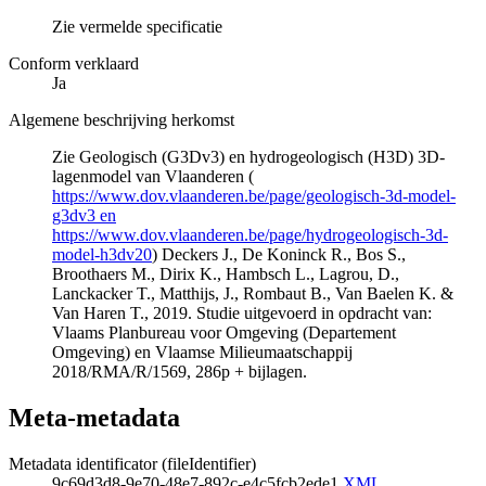
Zie vermelde specificatie
Conform verklaard
Ja
Algemene beschrijving herkomst
Zie Geologisch (G3Dv3) en hydrogeologisch (H3D) 3D-
lagenmodel van Vlaanderen (
https://www.dov.vlaanderen.be/page/geologisch-3d-model-
g3dv3 en
https://www.dov.vlaanderen.be/page/hydrogeologisch-3d-
model-h3dv20
) Deckers J., De Koninck R., Bos S.,
Broothaers M., Dirix K., Hambsch L., Lagrou, D.,
Lanckacker T., Matthijs, J., Rombaut B., Van Baelen K. &
Van Haren T., 2019. Studie uitgevoerd in opdracht van:
Vlaams Planbureau voor Omgeving (Departement
Omgeving) en Vlaamse Milieumaatschappij
2018/RMA/R/1569, 286p + bijlagen.
Meta-metadata
Metadata identificator (fileIdentifier)
9c69d3d8-9e70-48e7-892c-e4c5fcb2ede1
XML