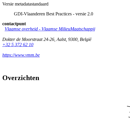
Versie metadatastandaard
GDI-Vlaanderen Best Practices - versie 2.0
contactpunt
Vlaamse overheid - Vlaamse MilieuMaatschappij
Dokter de Moorstraat 24-26
,
Aalst
,
9300
,
België
+32 5 372 62 10
https://www.vmm.be
Overzichten