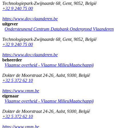
Technologiepark-Zwijnaarde 68
,
Gent
,
9052
,
België
+32 9 240 75 00
https://www.dov.vlaanderen.be
uitgever
Ondersteunend Centrum Databank Ondergrond Vlaanderen
Technologiepark-Zwijnaarde 68
,
Gent
,
9052
,
België
+32 9 240 75 00
https://www.dov.vlaanderen.be
beheerder
Vlaamse overheid - Vlaamse MilieuMaatschappij
Dokter de Moorstraat 24-26
,
Aalst
,
9300
,
België
+32 5 372 62 10
https://www.vmm.be
eigenaar
Vlaamse overheid - Vlaamse MilieuMaatschappij
Dokter de Moorstraat 24-26
,
Aalst
,
9300
,
België
+32 5 372 62 10
https://www.vmm.be