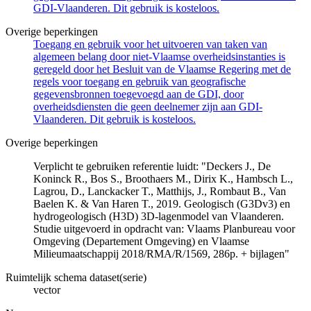
GDI-Vlaanderen. Dit gebruik is kosteloos.
Overige beperkingen
Toegang en gebruik voor het uitvoeren van taken van
algemeen belang door niet-Vlaamse overheidsinstanties is
geregeld door het Besluit van de Vlaamse Regering met de
regels voor toegang en gebruik van geografische
gegevensbronnen toegevoegd aan de GDI, door
overheidsdiensten die geen deelnemer zijn aan GDI-
Vlaanderen. Dit gebruik is kosteloos.
Overige beperkingen
Verplicht te gebruiken referentie luidt: "Deckers J., De
Koninck R., Bos S., Broothaers M., Dirix K., Hambsch L.,
Lagrou, D., Lanckacker T., Matthijs, J., Rombaut B., Van
Baelen K. & Van Haren T., 2019. Geologisch (G3Dv3) en
hydrogeologisch (H3D) 3D-lagenmodel van Vlaanderen.
Studie uitgevoerd in opdracht van: Vlaams Planbureau voor
Omgeving (Departement Omgeving) en Vlaamse
Milieumaatschappij 2018/RMA/R/1569, 286p. + bijlagen"
Ruimtelijk schema dataset(serie)
vector