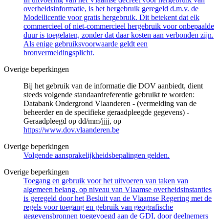
overheidsinformatie, is het hergebruik geregeld d.m.v. de
Modellicentie voor gratis hergebruik. Dit betekent dat elk
commercieel of niet-commercieel hergebruik voor onbepaalde
duur is toegelaten, zonder dat daar kosten aan verbonden zijn.
Als enige gebruiksvoorwaarde geldt een
bronvermeldingsplicht.
Overige beperkingen
Bij het gebruik van de informatie die DOV aanbiedt, dient
steeds volgende standaardreferentie gebruikt te worden:
Databank Ondergrond Vlaanderen - (vermelding van de
beheerder en de specifieke geraadpleegde gegevens) -
Geraadpleegd op dd/mm/jjjj, op
https://www.dov.vlaanderen.be
Overige beperkingen
Volgende aansprakelijkheidsbepalingen gelden.
Overige beperkingen
Toegang en gebruik voor het uitvoeren van taken van
algemeen belang, op niveau van Vlaamse overheidsinstanties
is geregeld door het Besluit van de Vlaamse Regering met de
regels voor toegang en gebruik van geografische
gegevensbronnen toegevoegd aan de GDI, door deelnemers