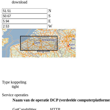
download
N
S
E
W
Type koppeling
tight
Service operaties
Naam van de operatie
DCP (verdeelde computerplatformen
GetCapabilities
HTTP