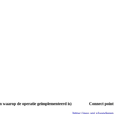
 waarop de operatie geïmplementeerd is)
Connect point
https://geo.api.vlaande