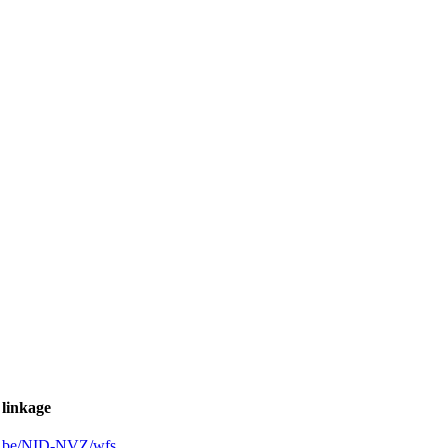
 linkage
ren.be/NID-NVZ/wfs