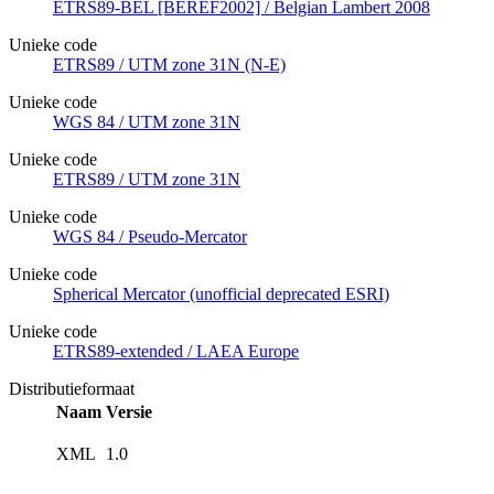
ETRS89-BEL [BEREF2002] / Belgian Lambert 2008
Unieke code
ETRS89 / UTM zone 31N (N-E)
Unieke code
WGS 84 / UTM zone 31N
Unieke code
ETRS89 / UTM zone 31N
Unieke code
WGS 84 / Pseudo-Mercator
Unieke code
Spherical Mercator (unofficial deprecated ESRI)
Unieke code
ETRS89-extended / LAEA Europe
Distributieformaat
Naam
Versie
XML
1.0