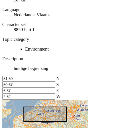
Language
Nederlands; Vlaams
Character set
8859 Part 1
Topic category
Environment
Description
huidige begrenzing
N
S
E
W