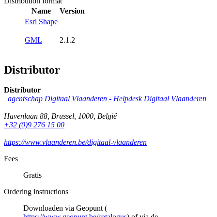
Distribution format
Name
Version
Esri Shape
GML
2.1.2
Distributor
Distributor
agentschap Digitaal Vlaanderen -
Helpdesk Digitaal Vlaanderen
Havenlaan 88
,
Brussel
,
1000
,
België
+32 (0)9 276 15 00
https://www.vlaanderen.be/digitaal-vlaanderen
Fees
Gratis
Ordering instructions
Downloaden via Geopunt (
https://www.geopunt.be/catalogus
) of via de