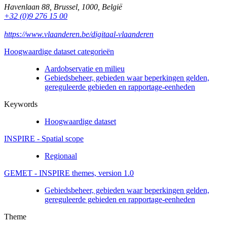
Havenlaan 88
,
Brussel
,
1000
,
België
+32 (0)9 276 15 00
https://www.vlaanderen.be/digitaal-vlaanderen
Hoogwaardige dataset categorieën
Aardobservatie en milieu
Gebiedsbeheer, gebieden waar beperkingen gelden,
gereguleerde gebieden en rapportage-eenheden
Keywords
Hoogwaardige dataset
INSPIRE - Spatial scope
Regionaal
GEMET - INSPIRE themes, version 1.0
Gebiedsbeheer, gebieden waar beperkingen gelden,
gereguleerde gebieden en rapportage-eenheden
Theme