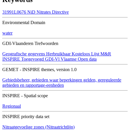
31991L0676
NiD
Nitrates Directive
Environmental Domain
water
GDI-Vlaanderen Trefwoorden
Geografische gegevens
Herbruikbaar
Kosteloos
Lijst M&R
INSPIRE
Toegevoegd GDI-Vl
Vlaamse Open data
GEMET - INSPIRE themes, version 1.0
Gebiedsbeheer, gebieden waar beperkingen gelden, gereguleerde
gebieden en rapportage-eenheden
INSPIRE - Spatial scope
Regionaal
INSPIRE priority data set
Nitraatgevoelige zones (Nitraatrichtlijn)