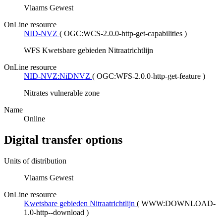
Vlaams Gewest
OnLine resource
NID-NVZ
(
OGC:WCS-2.0.0-http-get-capabilities
)
WFS Kwetsbare gebieden Nitraatrichtlijn
OnLine resource
NID-NVZ:NiDNVZ
(
OGC:WFS-2.0.0-http-get-feature
)
Nitrates vulnerable zone
Name
Online
Digital transfer options
Units of distribution
Vlaams Gewest
OnLine resource
Kwetsbare gebieden Nitraatrichtlijn
(
WWW:DOWNLOAD-
1.0-http--download
)