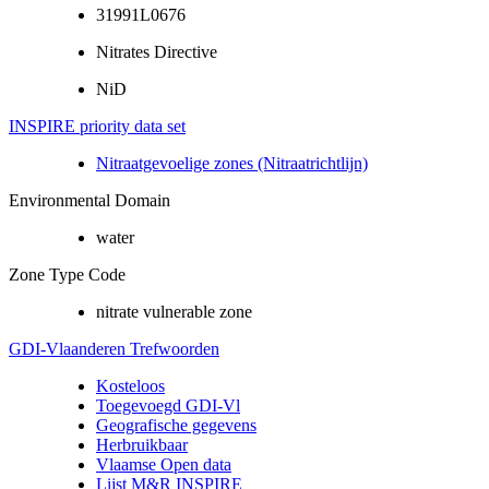
31991L0676
Nitrates Directive
NiD
INSPIRE priority data set
Nitraatgevoelige zones (Nitraatrichtlijn)
Environmental Domain
water
Zone Type Code
nitrate vulnerable zone
GDI-Vlaanderen Trefwoorden
Kosteloos
Toegevoegd GDI-Vl
Geografische gegevens
Herbruikbaar
Vlaamse Open data
Lijst M&R INSPIRE