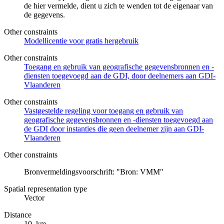
de hier vermelde, dient u zich te wenden tot de eigenaar van
de gegevens.
Other constraints
Modellicentie voor gratis hergebruik
Other constraints
Toegang en gebruik van geografische gegevensbronnen en -
diensten toegevoegd aan de GDI, door deelnemers aan GDI-
Vlaanderen
Other constraints
Vastgestelde regeling voor toegang en gebruik van
geografische gegevensbronnen en -diensten toegevoegd aan
de GDI door instanties die geen deelnemer zijn aan GDI-
Vlaanderen
Other constraints
Bronvermeldingsvoorschrift: "Bron: VMM"
Spatial representation type
Vector
Distance
10 km