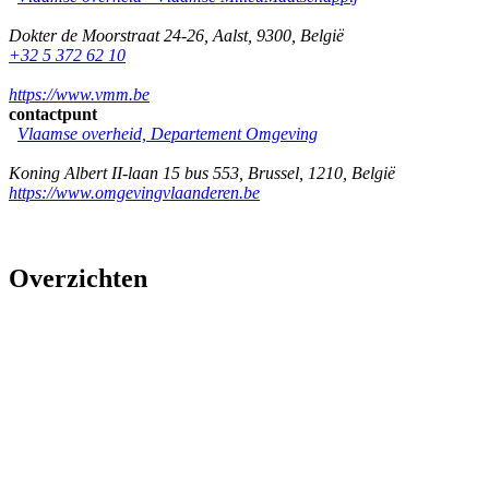
Dokter de Moorstraat 24-26
,
Aalst
,
9300
,
België
+32 5 372 62 10
https://www.vmm.be
contactpunt
Vlaamse overheid, Departement Omgeving
Koning Albert II-laan 15 bus 553
,
Brussel
,
1210
,
België
https://www.omgevingvlaanderen.be
Overzichten