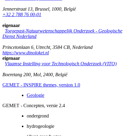
Jennerstraat 13
,
Brussel
,
1000
,
België
+32 2 788 76 00-01
eigenaar
Toegepast-Natuurwetenschappelijk Onderzoek - Geologische
Dienst Nederland
Princetonlaan 6
,
Utrecht
,
3584 CB
,
Nederland
https://www.dinoloket.nl
eigenaar
Vlaamse Instelling voor Technologisch Onderzoek (VITO)
Boeretang 200
,
Mol
,
2400
,
België
GEMET - INSPIRE themes, version 1.0
Geologie
GEMET - Concepten, versie 2.4
ondergrond
hydrogeologie