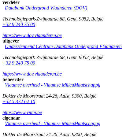
verdeler
Databank Ondergrond Vlaanderen (DOV)
Technologiepark-Zwijnaarde 68
,
Gent
,
9052
,
België
+32 9 240 75 00
https://www.dov.vlaanderen.be
uitgever
Ondersteunend Centrum Databank Ondergrond Vlaanderen
Technologiepark-Zwijnaarde 68
,
Gent
,
9052
,
België
+32 9 240 75 00
https://www.dov.vlaanderen.be
beheerder
Vlaamse overheid - Vlaamse MilieuMaatschappij
Dokter de Moorstraat 24-26
,
Aalst
,
9300
,
België
+32 5 372 62 10
https://www.vmm.be
eigenaar
Vlaamse overheid - Vlaamse MilieuMaatschappij
Dokter de Moorstraat 24-26
,
Aalst
,
9300
,
België