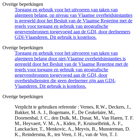
Overige beperkingen
Toegang en gebruik voor het uitvoeren van taken van
algemeen belang, op niveau van Vlaamse overheidsinstanties
is geregeld door het Besluit van de Vlaamse Regering met de
regels voor toegang en gebruik van geografische
gegevensbronnen toegevoegd aan de GDI, door deelnemers
GDI-Vlaanderen. Dit gebruik is kosteloos.
Overige beperkingen
Toegang en gebruik voor het uitvoeren van taken van
algemeen belang door niet-Vlaamse overheidsinstanties is
geregeld door het Besluit van de Vlaamse Regering met de
regels voor toegang en gebruik van geografische
gegevensbronnen toegevoegd aan de GDI, door
overheidsdiensten die geen deelnemer zijn aan GDI-
Vlaanderen. Dit gebruik is kosteloos.
Overige beperkingen
Verplicht te gebruiken referentie : Vernes, R.W., Deckers, J.,
Bakker, M. A. J., Bogemans, F., De Ceukelaire, M.,
Doornenbal, J. C., den Dulk, M., Dusar, M., Van Haren, T. F.
M., Heyvaert, V. M., A., Kiden, P., Kruisselbrink, A. F.,
Lanckacker, T., Menkovic, A., Meyvis, B., Munsterman, D.
K., Reindersma, R., ten Veen, J. H., van de Ven, T. J.