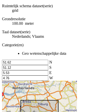
Ruimtelijk schema dataset(serie)
grid
Grondresolutie
100.00 meter
Taal dataset(serie)
Nederlands; Vlaams
Categorie(en)
Geo wetenschappelijke data
N
S
E
W