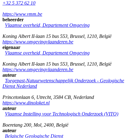
+32 5 372 62 10
https://www.vmm.be
beheerder
Vlaamse overheid, Departement Omgeving
Koning Albert II-laan 15 bus 553
,
Brussel
,
1210
,
België
https://www.omgevingvlaanderen.be
eigenaar
Vlaamse overheid, Departement Omgeving
Koning Albert II-laan 15 bus 553
,
Brussel
,
1210
,
België
https://www.omgevingvlaanderen.be
auteur
Toegepast-Natuurwetenschappelijk Onderzoek - Geologische
Dienst Nederland
Princetonlaan 6
,
Utrecht
,
3584 CB
,
Nederland
https://www.dinoloket.nl
auteur
Vlaamse Instelling voor Technologisch Onderzoek (VITO)
Boeretang 200
,
Mol
,
2400
,
België
auteur
Belgische Geologische Dienst