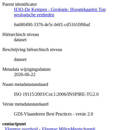
Parent identificator
H3O-De Kempen - Geologie- Hoogtekaarten Top
geologische eenheden
6a680490-3376-4e5c-b6f1-cd51610f6baf
Hiërarchisch niveau
dataset
Beschrijving hiërarchisch niveau
dataset
Metadata wijzigingsdatum
2026-06-22
Naam metadatastandaard
ISO 19115/2003/Cor.1:2006/INSPIRE-TG2.0
Versie metadatastandaard
GDI-Vlaanderen Best Practices - versie 2.0
contactpunt
Vlaamse overheid - Vlaamse MilieuMaatschappij