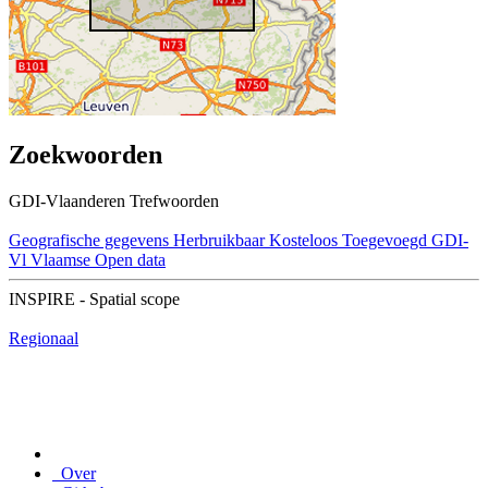
Zoekwoorden
GDI-Vlaanderen Trefwoorden
Geografische gegevens
Herbruikbaar
Kosteloos
Toegevoegd GDI-
Vl
Vlaamse Open data
INSPIRE - Spatial scope
Regionaal
Over