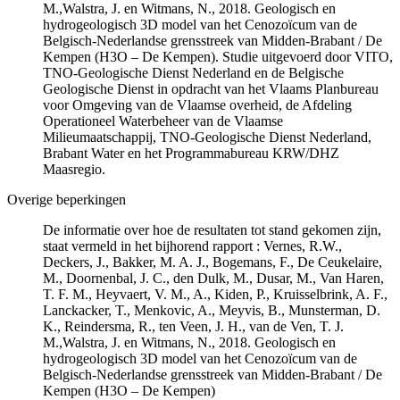
M.,Walstra, J. en Witmans, N., 2018. Geologisch en
hydrogeologisch 3D model van het Cenozoïcum van de
Belgisch-Nederlandse grensstreek van Midden-Brabant / De
Kempen (H3O – De Kempen). Studie uitgevoerd door VITO,
TNO-Geologische Dienst Nederland en de Belgische
Geologische Dienst in opdracht van het Vlaams Planbureau
voor Omgeving van de Vlaamse overheid, de Afdeling
Operationeel Waterbeheer van de Vlaamse
Milieumaatschappij, TNO-Geologische Dienst Nederland,
Brabant Water en het Programmabureau KRW/DHZ
Maasregio.
Overige beperkingen
De informatie over hoe de resultaten tot stand gekomen zijn,
staat vermeld in het bijhorend rapport : Vernes, R.W.,
Deckers, J., Bakker, M. A. J., Bogemans, F., De Ceukelaire,
M., Doornenbal, J. C., den Dulk, M., Dusar, M., Van Haren,
T. F. M., Heyvaert, V. M., A., Kiden, P., Kruisselbrink, A. F.,
Lanckacker, T., Menkovic, A., Meyvis, B., Munsterman, D.
K., Reindersma, R., ten Veen, J. H., van de Ven, T. J.
M.,Walstra, J. en Witmans, N., 2018. Geologisch en
hydrogeologisch 3D model van het Cenozoïcum van de
Belgisch-Nederlandse grensstreek van Midden-Brabant / De
Kempen (H3O – De Kempen)