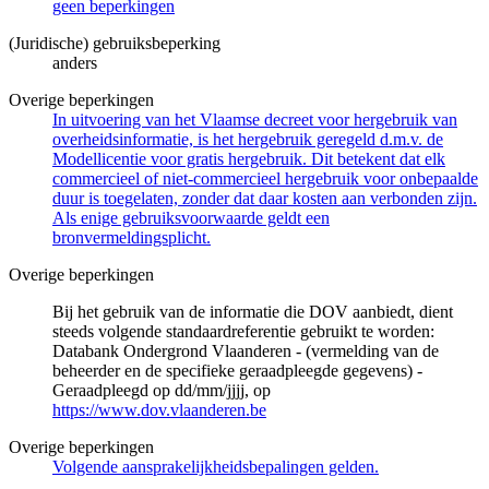
geen beperkingen
(Juridische) gebruiksbeperking
anders
Overige beperkingen
In uitvoering van het Vlaamse decreet voor hergebruik van
overheidsinformatie, is het hergebruik geregeld d.m.v. de
Modellicentie voor gratis hergebruik. Dit betekent dat elk
commercieel of niet-commercieel hergebruik voor onbepaalde
duur is toegelaten, zonder dat daar kosten aan verbonden zijn.
Als enige gebruiksvoorwaarde geldt een
bronvermeldingsplicht.
Overige beperkingen
Bij het gebruik van de informatie die DOV aanbiedt, dient
steeds volgende standaardreferentie gebruikt te worden:
Databank Ondergrond Vlaanderen - (vermelding van de
beheerder en de specifieke geraadpleegde gegevens) -
Geraadpleegd op dd/mm/jjjj, op
https://www.dov.vlaanderen.be
Overige beperkingen
Volgende aansprakelijkheidsbepalingen gelden.