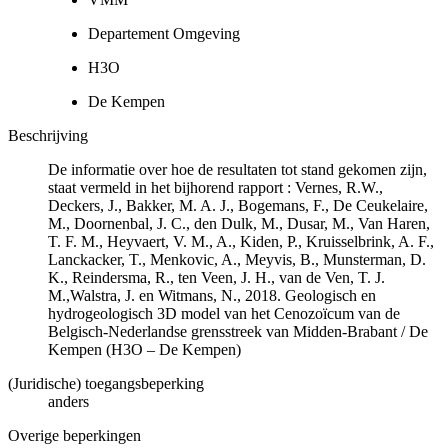
Departement Omgeving
H3O
De Kempen
Beschrijving
De informatie over hoe de resultaten tot stand gekomen zijn,
staat vermeld in het bijhorend rapport : Vernes, R.W.,
Deckers, J., Bakker, M. A. J., Bogemans, F., De Ceukelaire,
M., Doornenbal, J. C., den Dulk, M., Dusar, M., Van Haren,
T. F. M., Heyvaert, V. M., A., Kiden, P., Kruisselbrink, A. F.,
Lanckacker, T., Menkovic, A., Meyvis, B., Munsterman, D.
K., Reindersma, R., ten Veen, J. H., van de Ven, T. J.
M.,Walstra, J. en Witmans, N., 2018. Geologisch en
hydrogeologisch 3D model van het Cenozoïcum van de
Belgisch-Nederlandse grensstreek van Midden-Brabant / De
Kempen (H3O – De Kempen)
(Juridische) toegangsbeperking
anders
Overige beperkingen