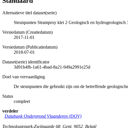
Standaard
Alternatieve titel dataset(serie)
Steunpunten Stramproy klei 2 Geologisch en hydrogeologisch
Versiedatum (Creatiedatum)
2017-11-01
Versiedatum (Publicatiedatum)
2018-07-01
Dataset(serie) identificator
3d91b4fb-1a61-4bad-8a21-949a2991e25d
Doel van vervaardiging
De steunpunten die gebruikt zijn om de betreffende geologische
Status
compleet
verdeler
Databank Ondergrond Vlaanderen (DOV)
Technologiepark-Zwijnaarde 68
,
Gent
,
9052
,
België