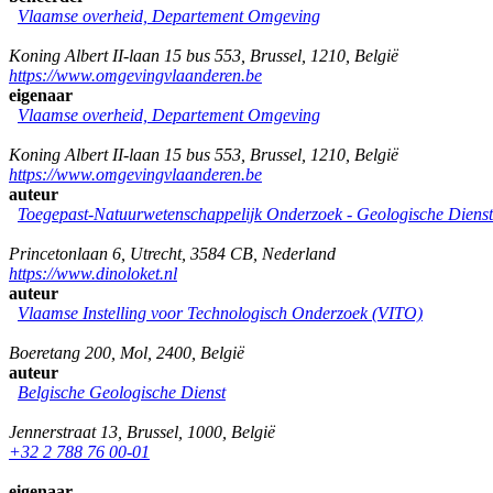
Vlaamse overheid, Departement Omgeving
Koning Albert II-laan 15 bus 553
,
Brussel
,
1210
,
België
https://www.omgevingvlaanderen.be
eigenaar
Vlaamse overheid, Departement Omgeving
Koning Albert II-laan 15 bus 553
,
Brussel
,
1210
,
België
https://www.omgevingvlaanderen.be
auteur
Toegepast-Natuurwetenschappelijk Onderzoek - Geologische Diens
Princetonlaan 6
,
Utrecht
,
3584 CB
,
Nederland
https://www.dinoloket.nl
auteur
Vlaamse Instelling voor Technologisch Onderzoek (VITO)
Boeretang 200
,
Mol
,
2400
,
België
auteur
Belgische Geologische Dienst
Jennerstraat 13
,
Brussel
,
1000
,
België
+32 2 788 76 00-01
eigenaar