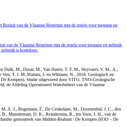
et Besluit van de Vlaamse Regering met de regels voor toegang en
luit van de Vlaamse Regering met de regels voor toegang en gebruik
gebruik is kosteloos.
den Dulk, M., Dusar, M., Van Haren, T. F. M., Heyvaert, V. M., A.,
e Ven, T. J. M.,Walstra, J. en Witmans, N., 2018. Geologisch en
– De Kempen). Studie uitgevoerd door VITO, TNO-Geologische
id, de Afdeling Operationeel Waterbeheer van de Vlaamse
r, M. A. J., Bogemans, F., De Ceukelaire, M., Doornenbal, J. C., den
, B., Munsterman, D. K., Reindersma, R., ten Veen, J. H., van de
derlandse grensstreek van Midden-Brabant / De Kempen (H3O – De