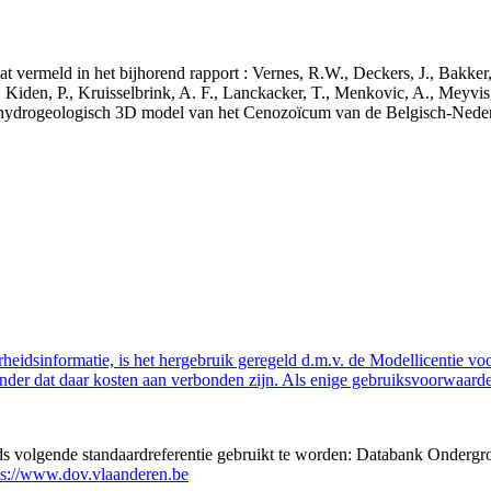
aat vermeld in het bijhorend rapport : Vernes, R.W., Deckers, J., Bakke
 Kiden, P., Kruisselbrink, A. F., Lanckacker, T., Menkovic, A., Meyvis
 en hydrogeologisch 3D model van het Cenozoïcum van de Belgisch-Ne
eidsinformatie, is het hergebruik geregeld d.m.v. de Modellicentie voor
nder dat daar kosten aan verbonden zijn. Als enige gebruiksvoorwaarde
eds volgende standaardreferentie gebruikt te worden: Databank Ondergr
ps://www.dov.vlaanderen.be