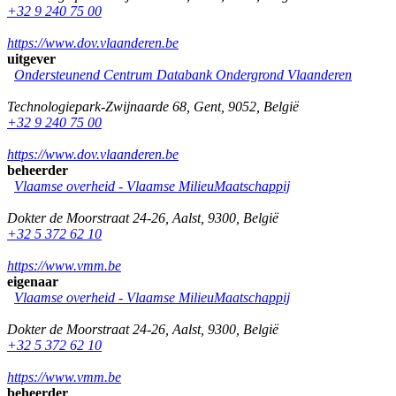
+32 9 240 75 00
https://www.dov.vlaanderen.be
uitgever
Ondersteunend Centrum Databank Ondergrond Vlaanderen
Technologiepark-Zwijnaarde 68
,
Gent
,
9052
,
België
+32 9 240 75 00
https://www.dov.vlaanderen.be
beheerder
Vlaamse overheid - Vlaamse MilieuMaatschappij
Dokter de Moorstraat 24-26
,
Aalst
,
9300
,
België
+32 5 372 62 10
https://www.vmm.be
eigenaar
Vlaamse overheid - Vlaamse MilieuMaatschappij
Dokter de Moorstraat 24-26
,
Aalst
,
9300
,
België
+32 5 372 62 10
https://www.vmm.be
beheerder