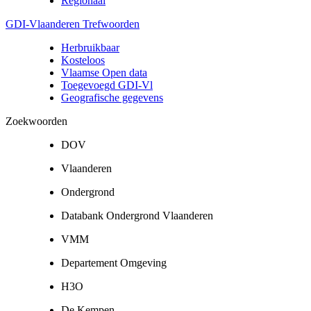
Regionaal
GDI-Vlaanderen Trefwoorden
Herbruikbaar
Kosteloos
Vlaamse Open data
Toegevoegd GDI-Vl
Geografische gegevens
Zoekwoorden
DOV
Vlaanderen
Ondergrond
Databank Ondergrond Vlaanderen
VMM
Departement Omgeving
H3O
De Kempen