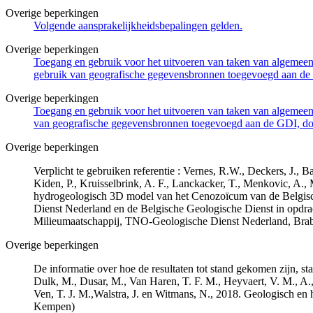
Overige beperkingen
Volgende aansprakelijkheidsbepalingen gelden.
Overige beperkingen
Toegang en gebruik voor het uitvoeren van taken van algemeen 
gebruik van geografische gegevensbronnen toegevoegd aan de 
Overige beperkingen
Toegang en gebruik voor het uitvoeren van taken van algemeen 
van geografische gegevensbronnen toegevoegd aan de GDI, door
Overige beperkingen
Verplicht te gebruiken referentie : Vernes, R.W., Deckers, J.,
Kiden, P., Kruisselbrink, A. F., Lanckacker, T., Menkovic, A.,
hydrogeologisch 3D model van het Cenozoïcum van de Belgi
Dienst Nederland en de Belgische Geologische Dienst in opdr
Milieumaatschappij, TNO-Geologische Dienst Nederland, Br
Overige beperkingen
De informatie over hoe de resultaten tot stand gekomen zijn, st
Dulk, M., Dusar, M., Van Haren, T. F. M., Heyvaert, V. M., A.,
Ven, T. J. M.,Walstra, J. en Witmans, N., 2018. Geologisch
Kempen)