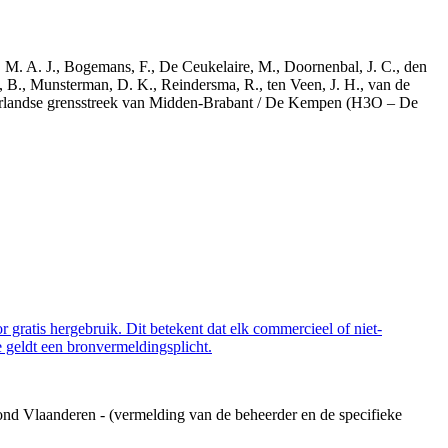
r, M. A. J., Bogemans, F., De Ceukelaire, M., Doornenbal, J. C., den
, B., Munsterman, D. K., Reindersma, R., ten Veen, J. H., van de
derlandse grensstreek van Midden-Brabant / De Kempen (H3O – De
 gratis hergebruik. Dit betekent dat elk commercieel of niet-
 geldt een bronvermeldingsplicht.
ond Vlaanderen - (vermelding van de beheerder en de specifieke