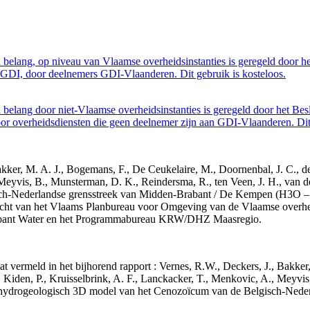
belang, op niveau van Vlaamse overheidsinstanties is geregeld door h
GDI, door deelnemers GDI-Vlaanderen. Dit gebruik is kosteloos.
belang door niet-Vlaamse overheidsinstanties is geregeld door het Bes
 overheidsdiensten die geen deelnemer zijn aan GDI-Vlaanderen. Dit 
 Bakker, M. A. J., Bogemans, F., De Ceukelaire, M., Doornenbal, J. C., 
 Meyvis, B., Munsterman, D. K., Reindersma, R., ten Veen, J. H., van d
sch-Nederlandse grensstreek van Midden-Brabant / De Kempen (H3O 
acht van het Vlaams Planbureau voor Omgeving van de Vlaamse overhe
abant Water en het Programmabureau KRW/DHZ Maasregio.
aat vermeld in het bijhorend rapport : Vernes, R.W., Deckers, J., Bakke
 Kiden, P., Kruisselbrink, A. F., Lanckacker, T., Menkovic, A., Meyvis
 en hydrogeologisch 3D model van het Cenozoïcum van de Belgisch-Ne