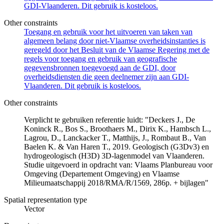
GDI-Vlaanderen. Dit gebruik is kosteloos.
Other constraints
Toegang en gebruik voor het uitvoeren van taken van
algemeen belang door niet-Vlaamse overheidsinstanties is
geregeld door het Besluit van de Vlaamse Regering met de
regels voor toegang en gebruik van geografische
gegevensbronnen toegevoegd aan de GDI, door
overheidsdiensten die geen deelnemer zijn aan GDI-
Vlaanderen. Dit gebruik is kosteloos.
Other constraints
Verplicht te gebruiken referentie luidt: "Deckers J., De
Koninck R., Bos S., Broothaers M., Dirix K., Hambsch L.,
Lagrou, D., Lanckacker T., Matthijs, J., Rombaut B., Van
Baelen K. & Van Haren T., 2019. Geologisch (G3Dv3) en
hydrogeologisch (H3D) 3D-lagenmodel van Vlaanderen.
Studie uitgevoerd in opdracht van: Vlaams Planbureau voor
Omgeving (Departement Omgeving) en Vlaamse
Milieumaatschappij 2018/RMA/R/1569, 286p. + bijlagen"
Spatial representation type
Vector