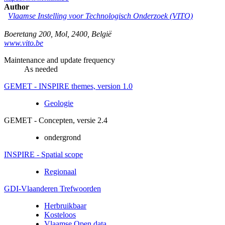
Author
Vlaamse Instelling voor Technologisch Onderzoek (VITO)
Boeretang 200
,
Mol
,
2400
,
België
www.vito.be
Maintenance and update frequency
As needed
GEMET - INSPIRE themes, version 1.0
Geologie
GEMET - Concepten, versie 2.4
ondergrond
INSPIRE - Spatial scope
Regionaal
GDI-Vlaanderen Trefwoorden
Herbruikbaar
Kosteloos
Vlaamse Open data