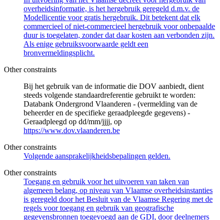
overheidsinformatie, is het hergebruik geregeld d.m.v. de
Modellicentie voor gratis hergebruik. Dit betekent dat elk
commercieel of niet-commercieel hergebruik voor onbepaalde
duur is toegelaten, zonder dat daar kosten aan verbonden zijn.
Als enige gebruiksvoorwaarde geldt een
bronvermeldingsplicht.
Other constraints
Bij het gebruik van de informatie die DOV aanbiedt, dient
steeds volgende standaardreferentie gebruikt te worden:
Databank Ondergrond Vlaanderen - (vermelding van de
beheerder en de specifieke geraadpleegde gegevens) -
Geraadpleegd op dd/mm/jjjj, op
https://www.dov.vlaanderen.be
Other constraints
Volgende aansprakelijkheidsbepalingen gelden.
Other constraints
Toegang en gebruik voor het uitvoeren van taken van
algemeen belang, op niveau van Vlaamse overheidsinstanties
is geregeld door het Besluit van de Vlaamse Regering met de
regels voor toegang en gebruik van geografische
gegevensbronnen toegevoegd aan de GDI, door deelnemers