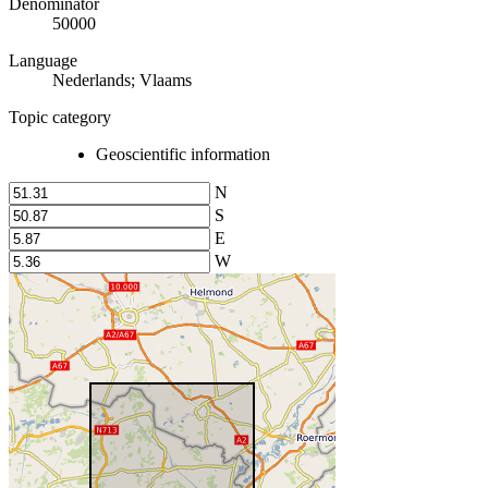
Denominator
50000
Language
Nederlands; Vlaams
Topic category
Geoscientific information
N
S
E
W