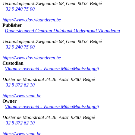
Technologiepark-Zwijnaarde 68
,
Gent
,
9052
,
België
+32 9 240 75 00
https://www.dov.vlaanderen.be
Publisher
Ondersteunend Centrum Databank Ondergrond Vlaanderen
Technologiepark-Zwijnaarde 68
,
Gent
,
9052
,
België
+32 9 240 75 00
https://www.dov.vlaanderen.be
Custodian
Vlaamse overheid - Vlaamse MilieuMaatschappij
Dokter de Moorstraat 24-26
,
Aalst
,
9300
,
België
+32 5 372 62 10
https://www.vmm.be
Owner
Vlaamse overheid - Vlaamse MilieuMaatschappij
Dokter de Moorstraat 24-26
,
Aalst
,
9300
,
België
+32 5 372 62 10
https://www.vmm.be