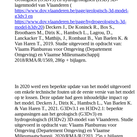
lagenmodel van Vlaanderen (
https://www.dov.vlaanderen.be/page/geologisch-3d-model-
g3dv3 en
https://www.dov.vlaanderen.be/page/hydrogeologisch-3d-
model-h3dv20
) Deckers J., De Koninck R., Bos S.,
Broothaers M., Dirix K., Hambsch L., Lagrou, D.,
Lanckacker T., Matthijs, J., Rombaut B., Van Baelen K. &
Van Haren T., 2019. Studie uitgevoerd in opdracht van:
Vlaams Planbureau voor Omgeving (Departement
Omgeving) en Vlaamse Milieumaatschappij
2018/RMA/R/1569, 286p + bijlagen.
In 2020 werd een beperkte update van het model uitgevoerd
om enkele technische fouten uit de eerste versie van het model
op te lossen. Deze update had geen inhoudelijke impact op
het model. Deckers J., Dirix K., Hambsch L., Van Baelen K.
& Van Haren T., 2021. G3Dv3.1 en H3Dv2.1: beperkte
aanpassingen aan het geologisch (G3Dv3) en
hydrogeologisch (H3Dv2) 3D-model van Vlaanderen. Studie
uitgevoerd in opdracht van: Vlaams Planbureau voor
Omgeving (Departement Omgeving) en Vlaamse
Milieumaatschappij. 2020/RMA/R/2203, 25p + bijlagen.