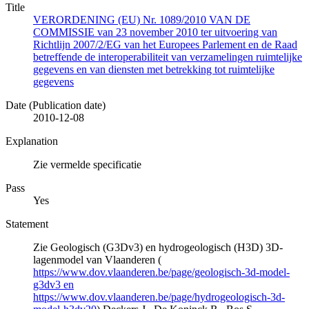
Title
VERORDENING (EU) Nr. 1089/2010 VAN DE
COMMISSIE van 23 november 2010 ter uitvoering van
Richtlijn 2007/2/EG van het Europees Parlement en de Raad
betreffende de interoperabiliteit van verzamelingen ruimtelijke
gegevens en van diensten met betrekking tot ruimtelijke
gegevens
Date (Publication date)
2010-12-08
Explanation
Zie vermelde specificatie
Pass
Yes
Statement
Zie Geologisch (G3Dv3) en hydrogeologisch (H3D) 3D-
lagenmodel van Vlaanderen (
https://www.dov.vlaanderen.be/page/geologisch-3d-model-
g3dv3 en
https://www.dov.vlaanderen.be/page/hydrogeologisch-3d-