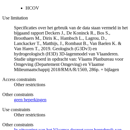
HCOV
Use limitation
Specificaties over het gebruik van de data staan vermeld in het
bijgaand rapport Deckers J., De Koninck R., Bos S.,
Broothaers M., Dirix K., Hambsch L., Lagrou, D.,
Lanckacker T., Matthijs, J., Rombaut B., Van Baelen K. &
Van Haren T., 2019. Geologisch (G3Dv3) en
hydrogeologisch (H3D) 3D-lagenmodel van Vlaanderen.
Studie uitgevoerd in opdracht van: Vlaams Planbureau voor
Omgeving (Departement Omgeving) en Vlaamse
Milieumaatschappij 2018/RMA/R/1569, 286p. + bijlagen
Access constraints
Other restrictions
Other constraints
geen beperkingen
Use constraints
Other restrictions
Other constraints
In uitvoering van het Vlaamse decreet voor hergebruik van