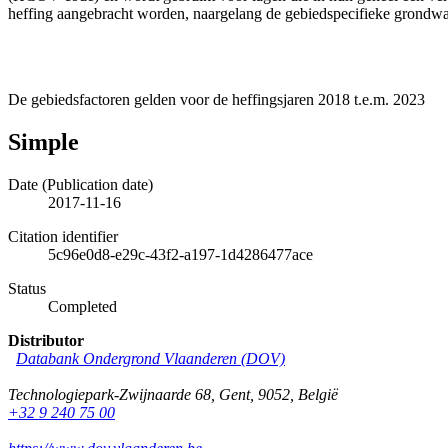
heffing aangebracht worden, naargelang de gebiedspecifieke grondwat
De gebiedsfactoren gelden voor de heffingsjaren 2018 t.e.m. 2023
Simple
Date (Publication date)
2017-11-16
Citation identifier
5c96e0d8-e29c-43f2-a197-1d4286477ace
Status
Completed
Distributor
Databank Ondergrond Vlaanderen (DOV)
Technologiepark-Zwijnaarde 68
,
Gent
,
9052
,
België
+32 9 240 75 00