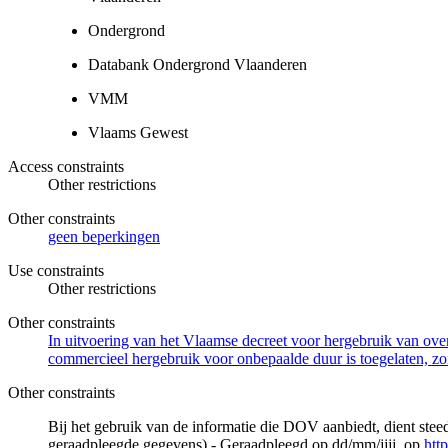
Ondergrond
Databank Ondergrond Vlaanderen
VMM
Vlaams Gewest
Access constraints
Other restrictions
Other constraints
geen beperkingen
Use constraints
Other restrictions
Other constraints
In uitvoering van het Vlaamse decreet voor hergebruik van overh
commercieel hergebruik voor onbepaalde duur is toegelaten, zo
Other constraints
Bij het gebruik van de informatie die DOV aanbiedt, dient ste
geraadpleegde gegevens) - Geraadpleegd op dd/mm/jjjj, op
htt