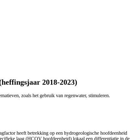
(heffingsjaar 2018-2023)
natieven, zoals het gebruik van regenwater, stimuleren.
laagfactor heeft betrekking op een hydrogeologische hoofdeenheid
ecifieke laag (HCOV hoofdeenheid) lokaal een differentiatie in de