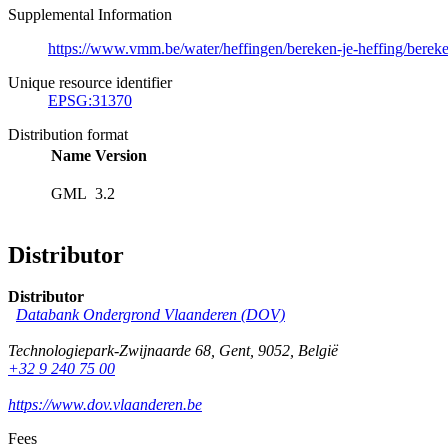
Supplemental Information
https://www.vmm.be/water/heffingen/bereken-je-heffing/berek
Unique resource identifier
EPSG:31370
Distribution format
Name
Version
GML
3.2
Distributor
Distributor
Databank Ondergrond Vlaanderen (DOV)
Technologiepark-Zwijnaarde 68
,
Gent
,
9052
,
België
+32 9 240 75 00
https://www.dov.vlaanderen.be
Fees