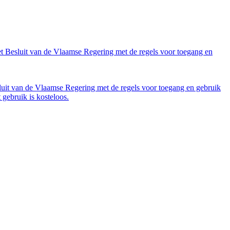
et Besluit van de Vlaamse Regering met de regels voor toegang en
luit van de Vlaamse Regering met de regels voor toegang en gebruik
gebruik is kosteloos.