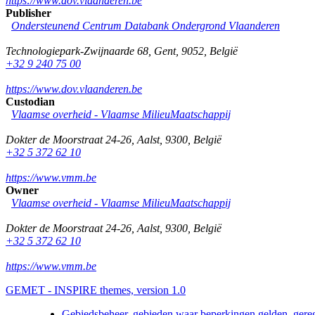
https://www.dov.vlaanderen.be
Publisher
Ondersteunend Centrum Databank Ondergrond Vlaanderen
Technologiepark-Zwijnaarde 68
,
Gent
,
9052
,
België
+32 9 240 75 00
https://www.dov.vlaanderen.be
Custodian
Vlaamse overheid - Vlaamse MilieuMaatschappij
Dokter de Moorstraat 24-26
,
Aalst
,
9300
,
België
+32 5 372 62 10
https://www.vmm.be
Owner
Vlaamse overheid - Vlaamse MilieuMaatschappij
Dokter de Moorstraat 24-26
,
Aalst
,
9300
,
België
+32 5 372 62 10
https://www.vmm.be
GEMET - INSPIRE themes, version 1.0
Gebiedsbeheer, gebieden waar beperkingen gelden, gere