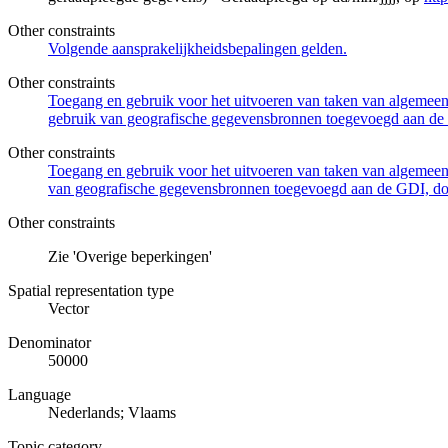
Other constraints
Volgende aansprakelijkheidsbepalingen gelden.
Other constraints
Toegang en gebruik voor het uitvoeren van taken van algemeen 
gebruik van geografische gegevensbronnen toegevoegd aan de 
Other constraints
Toegang en gebruik voor het uitvoeren van taken van algemeen 
van geografische gegevensbronnen toegevoegd aan de GDI, door
Other constraints
Zie 'Overige beperkingen'
Spatial representation type
Vector
Denominator
50000
Language
Nederlands; Vlaams
Topic category