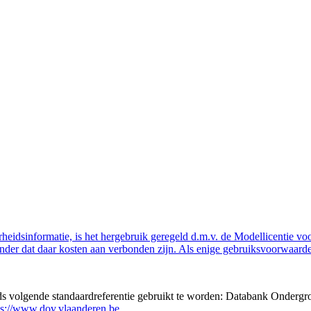
eidsinformatie, is het hergebruik geregeld d.m.v. de Modellicentie voor
nder dat daar kosten aan verbonden zijn. Als enige gebruiksvoorwaarde
eds volgende standaardreferentie gebruikt te worden: Databank Ondergr
ps://www.dov.vlaanderen.be