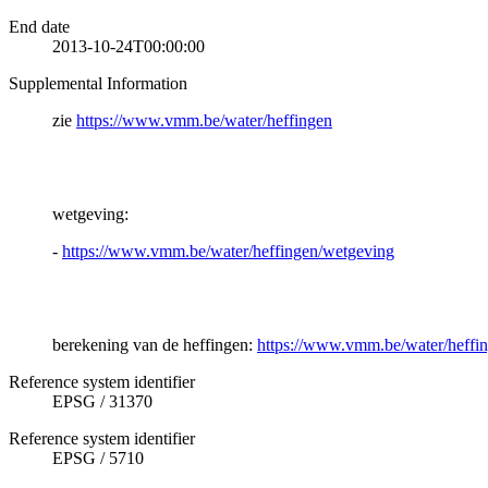
End date
2013-10-24T00:00:00
Supplemental Information
zie
https://www.vmm.be/water/heffingen
wetgeving:
-
https://www.vmm.be/water/heffingen/wetgeving
berekening van de heffingen:
https://www.vmm.be/water/heffin
Reference system identifier
EPSG
/
31370
Reference system identifier
EPSG
/
5710