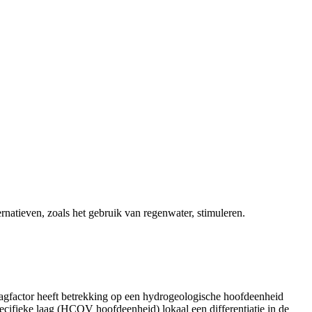
natieven, zoals het gebruik van regenwater, stimuleren.
laagfactor heeft betrekking op een hydrogeologische hoofdeenheid
ecifieke laag (HCOV hoofdeenheid) lokaal een differentiatie in de