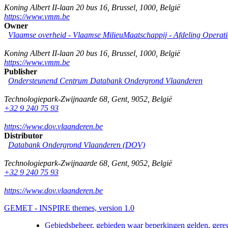
Koning Albert II-laan 20 bus 16
,
Brussel
,
1000
,
België
https://www.vmm.be
Owner
Vlaamse overheid - Vlaamse MilieuMaatschappij - Afdeling Operat
Koning Albert II-laan 20 bus 16
,
Brussel
,
1000
,
België
https://www.vmm.be
Publisher
Ondersteunend Centrum Databank Ondergrond Vlaanderen
Technologiepark-Zwijnaarde 68
,
Gent
,
9052
,
België
+32 9 240 75 93
https://www.dov.vlaanderen.be
Distributor
Databank Ondergrond Vlaanderen (DOV)
Technologiepark-Zwijnaarde 68
,
Gent
,
9052
,
België
+32 9 240 75 93
https://www.dov.vlaanderen.be
GEMET - INSPIRE themes, version 1.0
Gebiedsbeheer, gebieden waar beperkingen gelden, gere