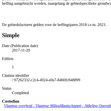
heffing aangebracht worden, naargelang de gebiedspecifieke grondwat
De gebiedsfactoren gelden voor de heffingsjaren 2018 t.e.m. 2023.
Simple
Date (Publication date)
2017-11-20
Edition
1
Citation identifier
/
97262332-c2c4-4924-a9a7-8460fc848899
Status
Completed
Custodian
Vlaamse overheid - Vlaamse MilieuMaatschappij - Afdeling Operat