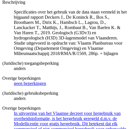
Beschrijving
Specificaties over het gebruik van de data staan vermeld in het
bijgaand rapport Deckers J., De Koninck R., Bos S.,
Broothaers M., Dirix K., Hambsch L., Lagrou, D.,
Lanckacker T., Matthijs, J., Rombaut B., Van Baelen K. &
Van Haren T., 2019. Geologisch (G3Dv3) en
hydrogeologisch (H3D) 3D-lagenmodel van Vlaanderen.
Studie uitgevoerd in opdracht van: Vlaams Planbureau voor
Omgeving (Departement Omgeving) en Vlaamse
Milieumaatschappij 2018/RMA/R/1569, 286p. + bijlagen
(Juridische) toegangsbeperking
anders
Overige beperkingen
geen beperkingen
(Juridische) gebruiksbeperking
anders
Overige beperkingen
In uitvoering van het Vlaamse decreet voor hergebruik van
overheidsinformatie, is het hergebruik geregeld d.m.v. de
Modellicentie voor gratis hergebruik. Dit betekent dat elk
commercieel of niet-commercieel hergebruik voor onbepaalde