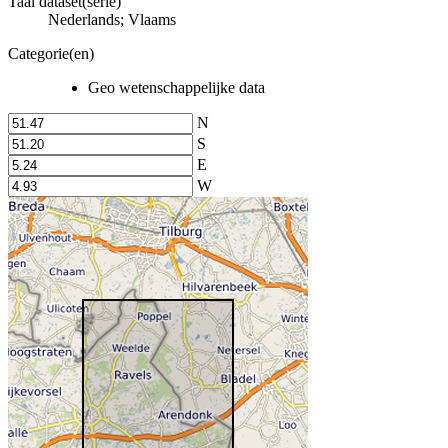
Taal dataset(serie)
Nederlands; Vlaams
Categorie(en)
Geo wetenschappelijke data
N
S
E
W