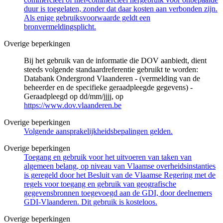
duur is toegelaten, zonder dat daar kosten aan verbonden zijn.
Als enige gebruiksvoorwaarde geldt een
bronvermeldingsplicht.
Overige beperkingen
Bij het gebruik van de informatie die DOV aanbiedt, dient
steeds volgende standaardreferentie gebruikt te worden:
Databank Ondergrond Vlaanderen - (vermelding van de
beheerder en de specifieke geraadpleegde gegevens) -
Geraadpleegd op dd/mm/jjjj, op
https://www.dov.vlaanderen.be
Overige beperkingen
Volgende aansprakelijkheidsbepalingen gelden.
Overige beperkingen
Toegang en gebruik voor het uitvoeren van taken van
algemeen belang, op niveau van Vlaamse overheidsinstanties
is geregeld door het Besluit van de Vlaamse Regering met de
regels voor toegang en gebruik van geografische
gegevensbronnen toegevoegd aan de GDI, door deelnemers
GDI-Vlaanderen. Dit gebruik is kosteloos.
Overige beperkingen