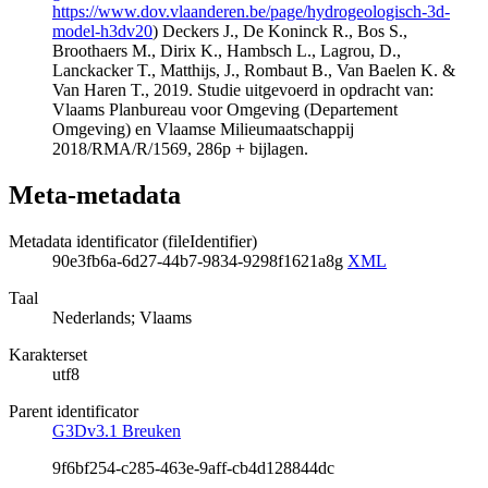
https://www.dov.vlaanderen.be/page/hydrogeologisch-3d-
model-h3dv20
) Deckers J., De Koninck R., Bos S.,
Broothaers M., Dirix K., Hambsch L., Lagrou, D.,
Lanckacker T., Matthijs, J., Rombaut B., Van Baelen K. &
Van Haren T., 2019. Studie uitgevoerd in opdracht van:
Vlaams Planbureau voor Omgeving (Departement
Omgeving) en Vlaamse Milieumaatschappij
2018/RMA/R/1569, 286p + bijlagen.
Meta-metadata
Metadata identificator (fileIdentifier)
90e3fb6a-6d27-44b7-9834-9298f1621a8g
XML
Taal
Nederlands; Vlaams
Karakterset
utf8
Parent identificator
G3Dv3.1 Breuken
9f6bf254-c285-463e-9aff-cb4d128844dc