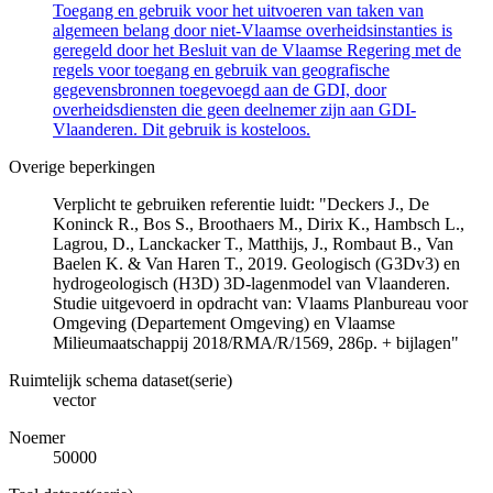
Toegang en gebruik voor het uitvoeren van taken van
algemeen belang door niet-Vlaamse overheidsinstanties is
geregeld door het Besluit van de Vlaamse Regering met de
regels voor toegang en gebruik van geografische
gegevensbronnen toegevoegd aan de GDI, door
overheidsdiensten die geen deelnemer zijn aan GDI-
Vlaanderen. Dit gebruik is kosteloos.
Overige beperkingen
Verplicht te gebruiken referentie luidt: "Deckers J., De
Koninck R., Bos S., Broothaers M., Dirix K., Hambsch L.,
Lagrou, D., Lanckacker T., Matthijs, J., Rombaut B., Van
Baelen K. & Van Haren T., 2019. Geologisch (G3Dv3) en
hydrogeologisch (H3D) 3D-lagenmodel van Vlaanderen.
Studie uitgevoerd in opdracht van: Vlaams Planbureau voor
Omgeving (Departement Omgeving) en Vlaamse
Milieumaatschappij 2018/RMA/R/1569, 286p. + bijlagen"
Ruimtelijk schema dataset(serie)
vector
Noemer
50000