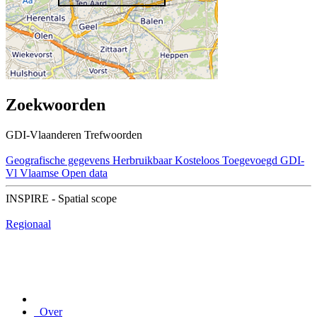
Zoekwoorden
GDI-Vlaanderen Trefwoorden
Geografische gegevens
Herbruikbaar
Kosteloos
Toegevoegd GDI-
Vl
Vlaamse Open data
INSPIRE - Spatial scope
Regionaal
Over