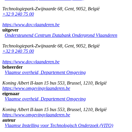
Technologiepark-Zwijnaarde 68
,
Gent
,
9052
,
België
+32 9 240 75 00
https://www.dov.vlaanderen.be
uitgever
Ondersteunend Centrum Databank Ondergrond Vlaanderen
Technologiepark-Zwijnaarde 68
,
Gent
,
9052
,
België
+32 9 240 75 00
https://www.dov.vlaanderen.be
beheerder
Vlaamse overheid, Departement Omgeving
Koning Albert II-laan 15 bus 553
,
Brussel
,
1210
,
België
https://www.omgevingvlaanderen.be
eigenaar
Vlaamse overheid, Departement Omgeving
Koning Albert II-laan 15 bus 553
,
Brussel
,
1210
,
België
https://www.omgevingvlaanderen.be
auteur
Vlaamse Instelling voor Technologisch Onderzoek (VITO)