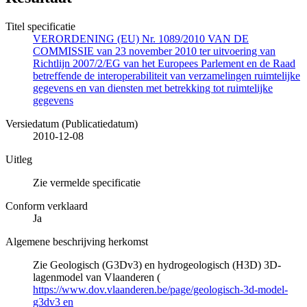
Titel specificatie
VERORDENING (EU) Nr. 1089/2010 VAN DE
COMMISSIE van 23 november 2010 ter uitvoering van
Richtlijn 2007/2/EG van het Europees Parlement en de Raad
betreffende de interoperabiliteit van verzamelingen ruimtelijke
gegevens en van diensten met betrekking tot ruimtelijke
gegevens
Versiedatum (Publicatiedatum)
2010-12-08
Uitleg
Zie vermelde specificatie
Conform verklaard
Ja
Algemene beschrijving herkomst
Zie Geologisch (G3Dv3) en hydrogeologisch (H3D) 3D-
lagenmodel van Vlaanderen (
https://www.dov.vlaanderen.be/page/geologisch-3d-model-
g3dv3 en