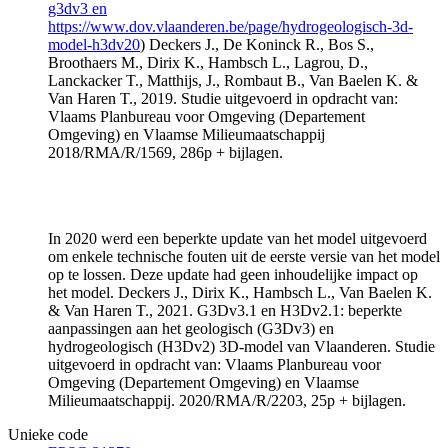
g3dv3 en
https://www.dov.vlaanderen.be/page/hydrogeologisch-3d-
model-h3dv20
) Deckers J., De Koninck R., Bos S.,
Broothaers M., Dirix K., Hambsch L., Lagrou, D.,
Lanckacker T., Matthijs, J., Rombaut B., Van Baelen K. &
Van Haren T., 2019. Studie uitgevoerd in opdracht van:
Vlaams Planbureau voor Omgeving (Departement
Omgeving) en Vlaamse Milieumaatschappij
2018/RMA/R/1569, 286p + bijlagen.
In 2020 werd een beperkte update van het model uitgevoerd
om enkele technische fouten uit de eerste versie van het model
op te lossen. Deze update had geen inhoudelijke impact op
het model. Deckers J., Dirix K., Hambsch L., Van Baelen K.
& Van Haren T., 2021. G3Dv3.1 en H3Dv2.1: beperkte
aanpassingen aan het geologisch (G3Dv3) en
hydrogeologisch (H3Dv2) 3D-model van Vlaanderen. Studie
uitgevoerd in opdracht van: Vlaams Planbureau voor
Omgeving (Departement Omgeving) en Vlaamse
Milieumaatschappij. 2020/RMA/R/2203, 25p + bijlagen.
Unieke code