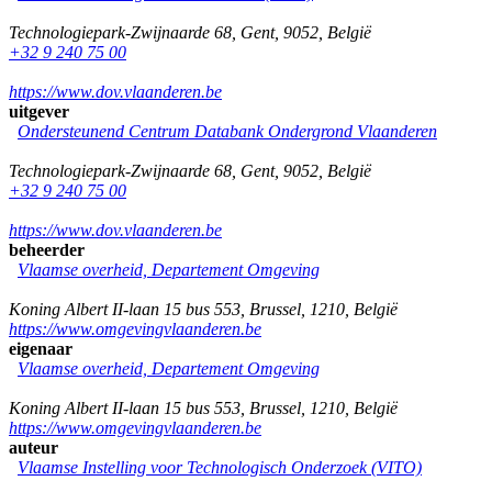
Technologiepark-Zwijnaarde 68
,
Gent
,
9052
,
België
+32 9 240 75 00
https://www.dov.vlaanderen.be
uitgever
Ondersteunend Centrum Databank Ondergrond Vlaanderen
Technologiepark-Zwijnaarde 68
,
Gent
,
9052
,
België
+32 9 240 75 00
https://www.dov.vlaanderen.be
beheerder
Vlaamse overheid, Departement Omgeving
Koning Albert II-laan 15 bus 553
,
Brussel
,
1210
,
België
https://www.omgevingvlaanderen.be
eigenaar
Vlaamse overheid, Departement Omgeving
Koning Albert II-laan 15 bus 553
,
Brussel
,
1210
,
België
https://www.omgevingvlaanderen.be
auteur
Vlaamse Instelling voor Technologisch Onderzoek (VITO)