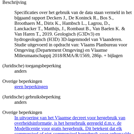
Beschrijving
Specificaties over het gebruik van de data staan vermeld in het
bijgaand rapport Deckers J., De Koninck R., Bos S.,
Broothaers M., Dirix K., Hambsch L., Lagrou, D.,
Lanckacker T., Matthijs, J., Rombaut B., Van Baelen K. &
Van Haren T., 2019. Geologisch (G3Dv3) en
hydrogeologisch (H3D) 3D-lagenmodel van Vlaanderen.
Studie uitgevoerd in opdracht van: Vlaams Planbureau voor
Omgeving (Departement Omgeving) en Vlaamse
Milieumaatschappij 2018/RMA/R/1569, 286p. + bijlagen
(Juridische) toegangsbeperking
anders
Overige beperkingen
geen beperkingen
(Juridische) gebruiksbeperking
anders
Overige beperkingen
In uitvoering van het Vlaamse decreet voor hergebruik van
overheidsinformatie, is het hergebruik geregeld d.m.v. de
Modellicentie voor gratis hergebruik. Dit betekent dat elk
commercieel of niet-commercieel hergebruik voor onbepaalde