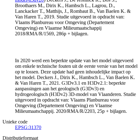
Broothaers M., Dirix K., Hambsch L., Lagrou, D.,
Lanckacker T., Matthijs, J., Rombaut B., Van Baelen K. &
Van Haren T., 2019. Studie uitgevoerd in opdracht van:
Vlaams Planbureau voor Omgeving (Departement
Omgeving) en Vlaamse Milieumaatschappij
2018/RMA/R/1569, 286p + bijlagen.
In 2020 werd een beperkte update van het model uitgevoerd
om enkele technische fouten uit de eerste versie van het model
op te lossen. Deze update had geen inhoudelijke impact op
het model. Deckers J., Dirix K., Hambsch L., Van Baelen K.
& Van Haren T., 2021. G3Dv3.1 en H3Dv2.1: beperkte
aanpassingen aan het geologisch (G3Dv3) en
hydrogeologisch (H3Dv2) 3D-model van Vlaanderen. Studie
uitgevoerd in opdracht van: Vlaams Planbureau voor
Omgeving (Departement Omgeving) en Vlaamse
Milieumaatschappij. 2020/RMA/R/2203, 25p + bijlagen.
Unieke code
EPSG:31370
Distributieformaat