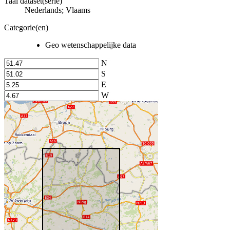
Taal dataset(serie)
Nederlands; Vlaams
Categorie(en)
Geo wetenschappelijke data
N
S
E
W