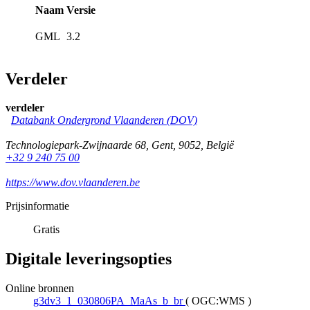
Naam
Versie
GML
3.2
Verdeler
verdeler
Databank Ondergrond Vlaanderen (DOV)
Technologiepark-Zwijnaarde 68
,
Gent
,
9052
,
België
+32 9 240 75 00
https://www.dov.vlaanderen.be
Prijsinformatie
Gratis
Digitale leveringsopties
Online bronnen
g3dv3_1_030806PA_MaAs_b_br
(
OGC:WMS
)