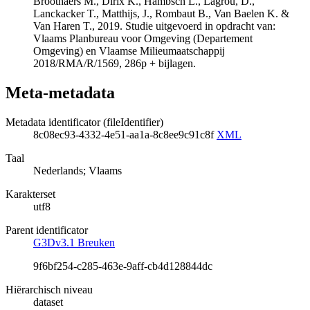
Broothaers M., Dirix K., Hambsch L., Lagrou, D.,
Lanckacker T., Matthijs, J., Rombaut B., Van Baelen K. &
Van Haren T., 2019. Studie uitgevoerd in opdracht van:
Vlaams Planbureau voor Omgeving (Departement
Omgeving) en Vlaamse Milieumaatschappij
2018/RMA/R/1569, 286p + bijlagen.
Meta-metadata
Metadata identificator (fileIdentifier)
8c08ec93-4332-4e51-aa1a-8c8ee9c91c8f
XML
Taal
Nederlands; Vlaams
Karakterset
utf8
Parent identificator
G3Dv3.1 Breuken
9f6bf254-c285-463e-9aff-cb4d128844dc
Hiërarchisch niveau
dataset