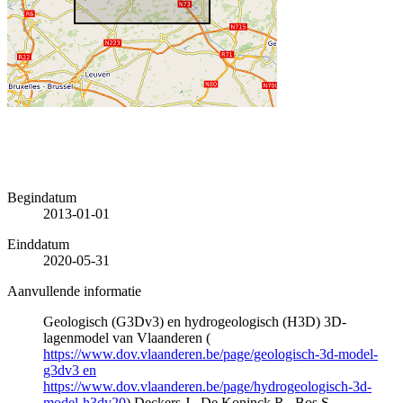
Begindatum
2013-01-01
Einddatum
2020-05-31
Aanvullende informatie
Geologisch (G3Dv3) en hydrogeologisch (H3D) 3D-
lagenmodel van Vlaanderen (
https://www.dov.vlaanderen.be/page/geologisch-3d-model-
g3dv3 en
https://www.dov.vlaanderen.be/page/hydrogeologisch-3d-
model-h3dv20
) Deckers J., De Koninck R., Bos S.,