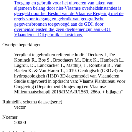
Toegang en gebruik voor het uitvoeren van taken van
algemeen belang door niet-Vlaamse overheidsinstanties is
geregeld door het Besluit van de Vlaamse Regering met de
regels voor toegang en gebruik van geografische
gegevensbronnen toegevoegd aan de GDI, door
overheidsdiensten die geen deelnemer zijn aan GDI-
Vlaanderen. Dit gebruik is kosteloos.
Overige beperkingen
Verplicht te gebruiken referentie luidt: "Deckers J., De
Koninck R., Bos S., Broothaers M., Dirix K., Hambsch L.,
Lagrou, D., Lanckacker T., Matthijs, J., Rombaut B., Van
Baelen K. & Van Haren T., 2019. Geologisch (G3Dv3) en
hydrogeologisch (H3D) 3D-lagenmodel van Vlaanderen.
Studie uitgevoerd in opdracht van: Vlaams Planbureau voor
Omgeving (Departement Omgeving) en Vlaamse
Milieumaatschappij 2018/RMA/R/1569, 286p. + bijlagen"
Ruimtelijk schema dataset(serie)
vector
Noemer
50000