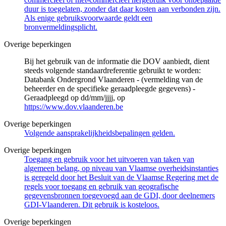
duur is toegelaten, zonder dat daar kosten aan verbonden zijn.
Als enige gebruiksvoorwaarde geldt een
bronvermeldingsplicht.
Overige beperkingen
Bij het gebruik van de informatie die DOV aanbiedt, dient
steeds volgende standaardreferentie gebruikt te worden:
Databank Ondergrond Vlaanderen - (vermelding van de
beheerder en de specifieke geraadpleegde gegevens) -
Geraadpleegd op dd/mm/jjjj, op
https://www.dov.vlaanderen.be
Overige beperkingen
Volgende aansprakelijkheidsbepalingen gelden.
Overige beperkingen
Toegang en gebruik voor het uitvoeren van taken van
algemeen belang, op niveau van Vlaamse overheidsinstanties
is geregeld door het Besluit van de Vlaamse Regering met de
regels voor toegang en gebruik van geografische
gegevensbronnen toegevoegd aan de GDI, door deelnemers
GDI-Vlaanderen. Dit gebruik is kosteloos.
Overige beperkingen