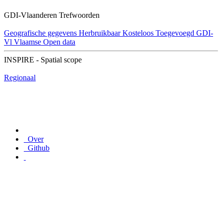
GDI-Vlaanderen Trefwoorden
Geografische gegevens
Herbruikbaar
Kosteloos
Toegevoegd GDI-
Vl
Vlaamse Open data
INSPIRE - Spatial scope
Regionaal
Over
Github