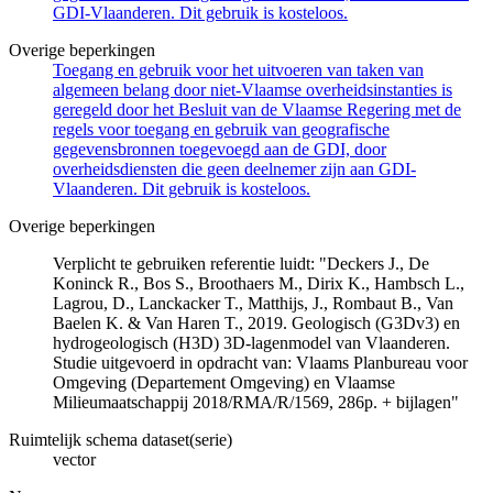
GDI-Vlaanderen. Dit gebruik is kosteloos.
Overige beperkingen
Toegang en gebruik voor het uitvoeren van taken van
algemeen belang door niet-Vlaamse overheidsinstanties is
geregeld door het Besluit van de Vlaamse Regering met de
regels voor toegang en gebruik van geografische
gegevensbronnen toegevoegd aan de GDI, door
overheidsdiensten die geen deelnemer zijn aan GDI-
Vlaanderen. Dit gebruik is kosteloos.
Overige beperkingen
Verplicht te gebruiken referentie luidt: "Deckers J., De
Koninck R., Bos S., Broothaers M., Dirix K., Hambsch L.,
Lagrou, D., Lanckacker T., Matthijs, J., Rombaut B., Van
Baelen K. & Van Haren T., 2019. Geologisch (G3Dv3) en
hydrogeologisch (H3D) 3D-lagenmodel van Vlaanderen.
Studie uitgevoerd in opdracht van: Vlaams Planbureau voor
Omgeving (Departement Omgeving) en Vlaamse
Milieumaatschappij 2018/RMA/R/1569, 286p. + bijlagen"
Ruimtelijk schema dataset(serie)
vector