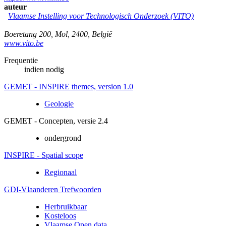
auteur
Vlaamse Instelling voor Technologisch Onderzoek (VITO)
Boeretang 200
,
Mol
,
2400
,
België
www.vito.be
Frequentie
indien nodig
GEMET - INSPIRE themes, version 1.0
Geologie
GEMET - Concepten, versie 2.4
ondergrond
INSPIRE - Spatial scope
Regionaal
GDI-Vlaanderen Trefwoorden
Herbruikbaar
Kosteloos
Vlaamse Open data