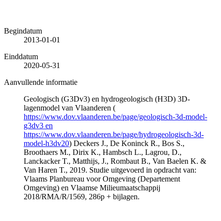
Begindatum
2013-01-01
Einddatum
2020-05-31
Aanvullende informatie
Geologisch (G3Dv3) en hydrogeologisch (H3D) 3D-
lagenmodel van Vlaanderen (
https://www.dov.vlaanderen.be/page/geologisch-3d-model-
g3dv3 en
https://www.dov.vlaanderen.be/page/hydrogeologisch-3d-
model-h3dv20
) Deckers J., De Koninck R., Bos S.,
Broothaers M., Dirix K., Hambsch L., Lagrou, D.,
Lanckacker T., Matthijs, J., Rombaut B., Van Baelen K. &
Van Haren T., 2019. Studie uitgevoerd in opdracht van:
Vlaams Planbureau voor Omgeving (Departement
Omgeving) en Vlaamse Milieumaatschappij
2018/RMA/R/1569, 286p + bijlagen.