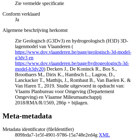
Zie vermelde specificatie
Conform verklaard
Ja
Algemene beschrijving herkomst
Zie Geologisch (G3Dv3) en hydrogeologisch (H3D) 3D-
lagenmodel van Vlaanderen (
https://www.dov.vlaanderen.be/page/geologisch-3d-model-
g3dv3 en
https://www.dov.vlaanderen.be/page/hydrogeologisch-3d-
model-h3dv20
) Deckers J., De Koninck R., Bos S.,
Broothaers M., Dirix K., Hambsch L., Lagrou, D.,
Lanckacker T., Matthijs, J., Rombaut B., Van Baelen K. &
Van Haren T., 2019. Studie uitgevoerd in opdracht van:
Vlaams Planbureau voor Omgeving (Departement
Omgeving) en Vlaamse Milieumaatschappij
2018/RMA/R/1569, 286p + bijlagen.
Meta-metadata
Metadata identificator (fileIdentifier)
809feda7-1e5f-4901-9786-15a748e2ed4g
XML