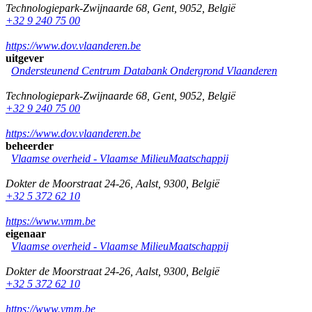
Technologiepark-Zwijnaarde 68
,
Gent
,
9052
,
België
+32 9 240 75 00
https://www.dov.vlaanderen.be
uitgever
Ondersteunend Centrum Databank Ondergrond Vlaanderen
Technologiepark-Zwijnaarde 68
,
Gent
,
9052
,
België
+32 9 240 75 00
https://www.dov.vlaanderen.be
beheerder
Vlaamse overheid - Vlaamse MilieuMaatschappij
Dokter de Moorstraat 24-26
,
Aalst
,
9300
,
België
+32 5 372 62 10
https://www.vmm.be
eigenaar
Vlaamse overheid - Vlaamse MilieuMaatschappij
Dokter de Moorstraat 24-26
,
Aalst
,
9300
,
België
+32 5 372 62 10
https://www.vmm.be