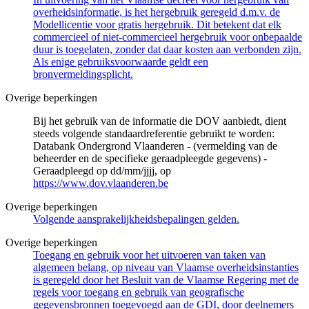
overheidsinformatie, is het hergebruik geregeld d.m.v. de
Modellicentie voor gratis hergebruik. Dit betekent dat elk
commercieel of niet-commercieel hergebruik voor onbepaalde
duur is toegelaten, zonder dat daar kosten aan verbonden zijn.
Als enige gebruiksvoorwaarde geldt een
bronvermeldingsplicht.
Overige beperkingen
Bij het gebruik van de informatie die DOV aanbiedt, dient
steeds volgende standaardreferentie gebruikt te worden:
Databank Ondergrond Vlaanderen - (vermelding van de
beheerder en de specifieke geraadpleegde gegevens) -
Geraadpleegd op dd/mm/jjjj, op
https://www.dov.vlaanderen.be
Overige beperkingen
Volgende aansprakelijkheidsbepalingen gelden.
Overige beperkingen
Toegang en gebruik voor het uitvoeren van taken van
algemeen belang, op niveau van Vlaamse overheidsinstanties
is geregeld door het Besluit van de Vlaamse Regering met de
regels voor toegang en gebruik van geografische
gegevensbronnen toegevoegd aan de GDI, door deelnemers