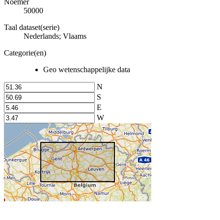
Noemer
50000
Taal dataset(serie)
Nederlands; Vlaams
Categorie(en)
Geo wetenschappelijke data
N
S
E
W