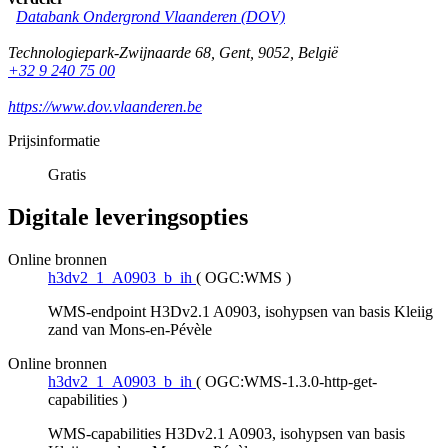
Databank Ondergrond Vlaanderen (DOV)
Technologiepark-Zwijnaarde 68
,
Gent
,
9052
,
België
+32 9 240 75 00
https://www.dov.vlaanderen.be
Prijsinformatie
Gratis
Digitale leveringsopties
Online bronnen
h3dv2_1_A0903_b_ih
(
OGC:WMS
)
WMS-endpoint H3Dv2.1 A0903, isohypsen van basis Kleiig
zand van Mons-en-Pévèle
Online bronnen
h3dv2_1_A0903_b_ih
(
OGC:WMS-1.3.0-http-get-
capabilities
)
WMS-capabilities H3Dv2.1 A0903, isohypsen van basis