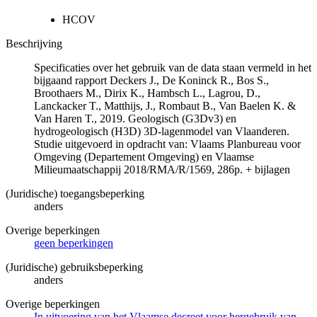
HCOV
Beschrijving
Specificaties over het gebruik van de data staan vermeld in het
bijgaand rapport Deckers J., De Koninck R., Bos S.,
Broothaers M., Dirix K., Hambsch L., Lagrou, D.,
Lanckacker T., Matthijs, J., Rombaut B., Van Baelen K. &
Van Haren T., 2019. Geologisch (G3Dv3) en
hydrogeologisch (H3D) 3D-lagenmodel van Vlaanderen.
Studie uitgevoerd in opdracht van: Vlaams Planbureau voor
Omgeving (Departement Omgeving) en Vlaamse
Milieumaatschappij 2018/RMA/R/1569, 286p. + bijlagen
(Juridische) toegangsbeperking
anders
Overige beperkingen
geen beperkingen
(Juridische) gebruiksbeperking
anders
Overige beperkingen
In uitvoering van het Vlaamse decreet voor hergebruik van