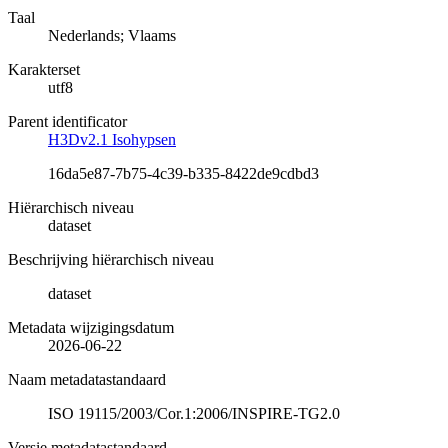
Taal
Nederlands; Vlaams
Karakterset
utf8
Parent identificator
H3Dv2.1 Isohypsen
16da5e87-7b75-4c39-b335-8422de9cdbd3
Hiërarchisch niveau
dataset
Beschrijving hiërarchisch niveau
dataset
Metadata wijzigingsdatum
2026-06-22
Naam metadatastandaard
ISO 19115/2003/Cor.1:2006/INSPIRE-TG2.0
Versie metadatastandaard