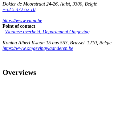
Dokter de Moorstraat 24-26
,
Aalst
,
9300
,
België
+32 5 372 62 10
https://www.vmm.be
Point of contact
Vlaamse overheid, Departement Omgeving
Koning Albert II-laan 15 bus 553
,
Brussel
,
1210
,
België
https://www.omgevingvlaanderen.be
Overviews