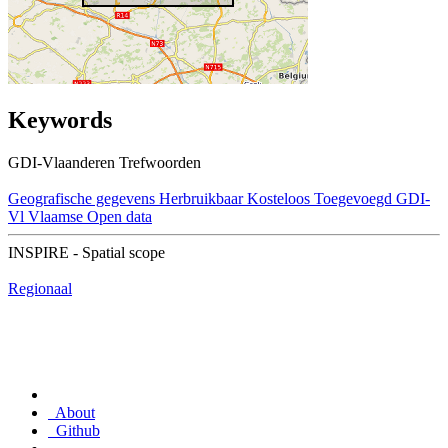
Keywords
GDI-Vlaanderen Trefwoorden
Geografische gegevens
Herbruikbaar
Kosteloos
Toegevoegd GDI-
Vl
Vlaamse Open data
INSPIRE - Spatial scope
Regionaal
About
Github