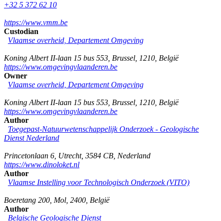
+32 5 372 62 10
https://www.vmm.be
Custodian
Vlaamse overheid, Departement Omgeving
Koning Albert II-laan 15 bus 553
,
Brussel
,
1210
,
België
https://www.omgevingvlaanderen.be
Owner
Vlaamse overheid, Departement Omgeving
Koning Albert II-laan 15 bus 553
,
Brussel
,
1210
,
België
https://www.omgevingvlaanderen.be
Author
Toegepast-Natuurwetenschappelijk Onderzoek - Geologische
Dienst Nederland
Princetonlaan 6
,
Utrecht
,
3584 CB
,
Nederland
https://www.dinoloket.nl
Author
Vlaamse Instelling voor Technologisch Onderzoek (VITO)
Boeretang 200
,
Mol
,
2400
,
België
Author
Belgische Geologische Dienst