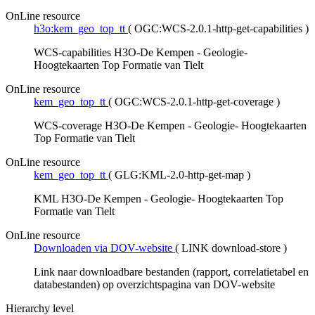
OnLine resource
h3o:kem_geo_top_tt
(
OGC:WCS-2.0.1-http-get-capabilities
)
WCS-capabilities H3O-De Kempen - Geologie-
Hoogtekaarten Top Formatie van Tielt
OnLine resource
kem_geo_top_tt
(
OGC:WCS-2.0.1-http-get-coverage
)
WCS-coverage H3O-De Kempen - Geologie- Hoogtekaarten
Top Formatie van Tielt
OnLine resource
kem_geo_top_tt
(
GLG:KML-2.0-http-get-map
)
KML H3O-De Kempen - Geologie- Hoogtekaarten Top
Formatie van Tielt
OnLine resource
Downloaden via DOV-website
(
LINK download-store
)
Link naar downloadbare bestanden (rapport, correlatietabel en
databestanden) op overzichtspagina van DOV-website
Hierarchy level