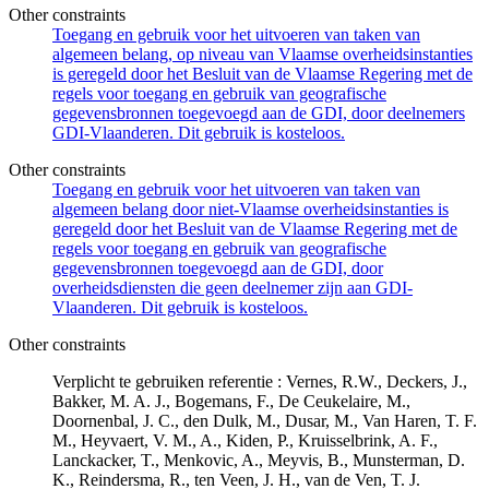
Other constraints
Toegang en gebruik voor het uitvoeren van taken van
algemeen belang, op niveau van Vlaamse overheidsinstanties
is geregeld door het Besluit van de Vlaamse Regering met de
regels voor toegang en gebruik van geografische
gegevensbronnen toegevoegd aan de GDI, door deelnemers
GDI-Vlaanderen. Dit gebruik is kosteloos.
Other constraints
Toegang en gebruik voor het uitvoeren van taken van
algemeen belang door niet-Vlaamse overheidsinstanties is
geregeld door het Besluit van de Vlaamse Regering met de
regels voor toegang en gebruik van geografische
gegevensbronnen toegevoegd aan de GDI, door
overheidsdiensten die geen deelnemer zijn aan GDI-
Vlaanderen. Dit gebruik is kosteloos.
Other constraints
Verplicht te gebruiken referentie : Vernes, R.W., Deckers, J.,
Bakker, M. A. J., Bogemans, F., De Ceukelaire, M.,
Doornenbal, J. C., den Dulk, M., Dusar, M., Van Haren, T. F.
M., Heyvaert, V. M., A., Kiden, P., Kruisselbrink, A. F.,
Lanckacker, T., Menkovic, A., Meyvis, B., Munsterman, D.
K., Reindersma, R., ten Veen, J. H., van de Ven, T. J.