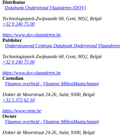
Distributor
Databank Ondergrond Vlaanderen (DOV)
Technologiepark-Zwijnaarde 68
,
Gent
,
9052
,
België
+32 9 240 75 00
https://www.dov.vlaanderen.be
Publisher
Ondersteunend Centrum Databank Ondergrond Vlaanderen
Technologiepark-Zwijnaarde 68
,
Gent
,
9052
,
België
+32 9 240 75 00
https://www.dov.vlaanderen.be
Custodian
Vlaamse overheid - Vlaamse MilieuMaatschappij
Dokter de Moorstraat 24-26
,
Aalst
,
9300
,
België
+32 5 372 62 10
https://www.vmm.be
Owner
Vlaamse overheid - Vlaamse MilieuMaatschappij
Dokter de Moorstraat 24-26
,
Aalst
,
9300
,
België