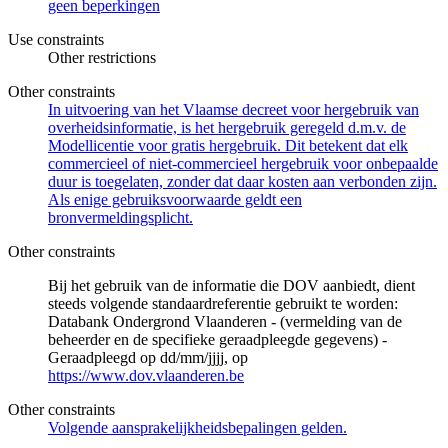
geen beperkingen
Use constraints
Other restrictions
Other constraints
In uitvoering van het Vlaamse decreet voor hergebruik van
overheidsinformatie, is het hergebruik geregeld d.m.v. de
Modellicentie voor gratis hergebruik. Dit betekent dat elk
commercieel of niet-commercieel hergebruik voor onbepaalde
duur is toegelaten, zonder dat daar kosten aan verbonden zijn.
Als enige gebruiksvoorwaarde geldt een
bronvermeldingsplicht.
Other constraints
Bij het gebruik van de informatie die DOV aanbiedt, dient
steeds volgende standaardreferentie gebruikt te worden:
Databank Ondergrond Vlaanderen - (vermelding van de
beheerder en de specifieke geraadpleegde gegevens) -
Geraadpleegd op dd/mm/jjjj, op
https://www.dov.vlaanderen.be
Other constraints
Volgende aansprakelijkheidsbepalingen gelden.