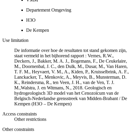
Departement Omgeving
H3O
De Kempen
Use limitation
De informatie over hoe de resultaten tot stand gekomen zijn,
staat vermeld in het bijhorend rapport : Vernes, R.W.,
Deckers, J., Bakker, M. A. J., Bogemans, F., De Ceukelaire,
M., Doornenbal, J. C., den Dulk, M., Dusar, M., Van Haren,
T. F. M., Heyvaert, V. M., A., Kiden, P., Kruisselbrink, A. F.,
Lanckacker, T., Menkovic, A., Meyvis, B., Munsterman, D.
K., Reindersma, R., ten Veen, J. H., van de Ven, T. J.
M.,Walstra, J. en Witmans, N., 2018. Geologisch en
hydrogeologisch 3D model van het Cenozoïcum van de
Belgisch-Nederlandse grensstreek van Midden-Brabant / De
Kempen (H3O – De Kempen)
Access constraints
Other restrictions
Other constraints