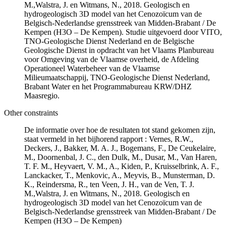
M.,Walstra, J. en Witmans, N., 2018. Geologisch en
hydrogeologisch 3D model van het Cenozoïcum van de
Belgisch-Nederlandse grensstreek van Midden-Brabant / De
Kempen (H3O – De Kempen). Studie uitgevoerd door VITO,
TNO-Geologische Dienst Nederland en de Belgische
Geologische Dienst in opdracht van het Vlaams Planbureau
voor Omgeving van de Vlaamse overheid, de Afdeling
Operationeel Waterbeheer van de Vlaamse
Milieumaatschappij, TNO-Geologische Dienst Nederland,
Brabant Water en het Programmabureau KRW/DHZ
Maasregio.
Other constraints
De informatie over hoe de resultaten tot stand gekomen zijn,
staat vermeld in het bijhorend rapport : Vernes, R.W.,
Deckers, J., Bakker, M. A. J., Bogemans, F., De Ceukelaire,
M., Doornenbal, J. C., den Dulk, M., Dusar, M., Van Haren,
T. F. M., Heyvaert, V. M., A., Kiden, P., Kruisselbrink, A. F.,
Lanckacker, T., Menkovic, A., Meyvis, B., Munsterman, D.
K., Reindersma, R., ten Veen, J. H., van de Ven, T. J.
M.,Walstra, J. en Witmans, N., 2018. Geologisch en
hydrogeologisch 3D model van het Cenozoïcum van de
Belgisch-Nederlandse grensstreek van Midden-Brabant / De
Kempen (H3O – De Kempen)