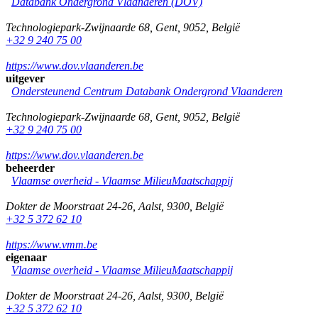
Databank Ondergrond Vlaanderen (DOV)
Technologiepark-Zwijnaarde 68
,
Gent
,
9052
,
België
+32 9 240 75 00
https://www.dov.vlaanderen.be
uitgever
Ondersteunend Centrum Databank Ondergrond Vlaanderen
Technologiepark-Zwijnaarde 68
,
Gent
,
9052
,
België
+32 9 240 75 00
https://www.dov.vlaanderen.be
beheerder
Vlaamse overheid - Vlaamse MilieuMaatschappij
Dokter de Moorstraat 24-26
,
Aalst
,
9300
,
België
+32 5 372 62 10
https://www.vmm.be
eigenaar
Vlaamse overheid - Vlaamse MilieuMaatschappij
Dokter de Moorstraat 24-26
,
Aalst
,
9300
,
België
+32 5 372 62 10