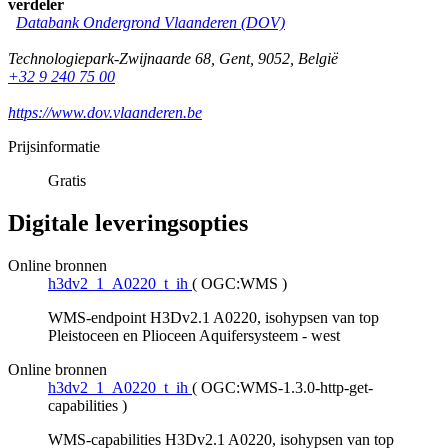
verdeler
Databank Ondergrond Vlaanderen (DOV)
Technologiepark-Zwijnaarde 68
,
Gent
,
9052
,
België
+32 9 240 75 00
https://www.dov.vlaanderen.be
Prijsinformatie
Gratis
Digitale leveringsopties
Online bronnen
h3dv2_1_A0220_t_ih
(
OGC:WMS
)
WMS-endpoint H3Dv2.1 A0220, isohypsen van top
Pleistoceen en Plioceen Aquifersysteem - west
Online bronnen
h3dv2_1_A0220_t_ih
(
OGC:WMS-1.3.0-http-get-
capabilities
)
WMS-capabilities H3Dv2.1 A0220, isohypsen van top