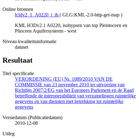
Online bronnen
h3dv2_1_A0220_t_ih
(
GLG:KML-2.0-http-get-map
)
KML H3Dv2.1 A0220, isohypsen van top Pleistoceen en
Plioceen Aquifersysteem - west
Niveau kwaliteitsinformatie
dataset
Resultaat
Titel specificatie
VERORDENING (EU) Nr. 1089/2010 VAN DE
COMMISSIE van 23 november 2010 ter uitvoering van
Richtlijn 2007/2/EG van het Europees Parlement en de Raad
betreffende de interoperabiliteit van verzamelingen ruimtelijke
gegevens en van diensten met betrekking tot ruimtelijke
gegevens
Versiedatum (Publicatiedatum)
2010-12-08
Uitleg