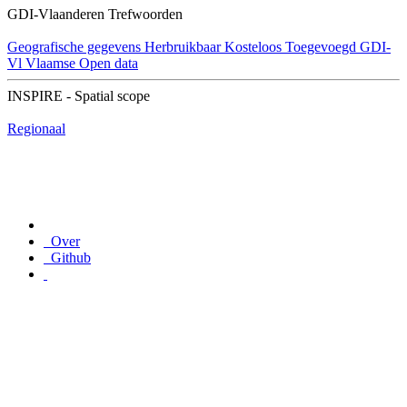
GDI-Vlaanderen Trefwoorden
Geografische gegevens
Herbruikbaar
Kosteloos
Toegevoegd GDI-
Vl
Vlaamse Open data
INSPIRE - Spatial scope
Regionaal
Over
Github