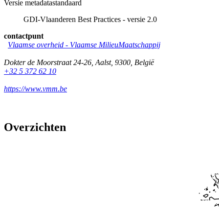
Versie metadatastandaard
GDI-Vlaanderen Best Practices - versie 2.0
contactpunt
Vlaamse overheid - Vlaamse MilieuMaatschappij
Dokter de Moorstraat 24-26
,
Aalst
,
9300
,
België
+32 5 372 62 10
https://www.vmm.be
Overzichten