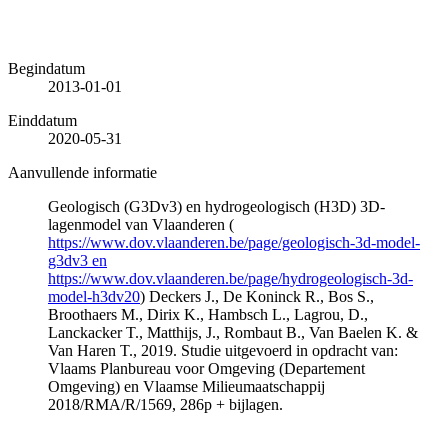
Begindatum
2013-01-01
Einddatum
2020-05-31
Aanvullende informatie
Geologisch (G3Dv3) en hydrogeologisch (H3D) 3D-
lagenmodel van Vlaanderen (
https://www.dov.vlaanderen.be/page/geologisch-3d-model-
g3dv3 en
https://www.dov.vlaanderen.be/page/hydrogeologisch-3d-
model-h3dv20
) Deckers J., De Koninck R., Bos S.,
Broothaers M., Dirix K., Hambsch L., Lagrou, D.,
Lanckacker T., Matthijs, J., Rombaut B., Van Baelen K. &
Van Haren T., 2019. Studie uitgevoerd in opdracht van:
Vlaams Planbureau voor Omgeving (Departement
Omgeving) en Vlaamse Milieumaatschappij
2018/RMA/R/1569, 286p + bijlagen.