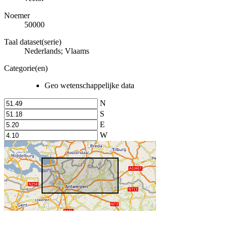
Noemer
50000
Taal dataset(serie)
Nederlands; Vlaams
Categorie(en)
Geo wetenschappelijke data
N
S
E
W