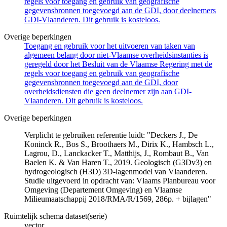
regels voor toegang en gebruik van geografische
gegevensbronnen toegevoegd aan de GDI, door deelnemers
GDI-Vlaanderen. Dit gebruik is kosteloos.
Overige beperkingen
Toegang en gebruik voor het uitvoeren van taken van
algemeen belang door niet-Vlaamse overheidsinstanties is
geregeld door het Besluit van de Vlaamse Regering met de
regels voor toegang en gebruik van geografische
gegevensbronnen toegevoegd aan de GDI, door
overheidsdiensten die geen deelnemer zijn aan GDI-
Vlaanderen. Dit gebruik is kosteloos.
Overige beperkingen
Verplicht te gebruiken referentie luidt: "Deckers J., De
Koninck R., Bos S., Broothaers M., Dirix K., Hambsch L.,
Lagrou, D., Lanckacker T., Matthijs, J., Rombaut B., Van
Baelen K. & Van Haren T., 2019. Geologisch (G3Dv3) en
hydrogeologisch (H3D) 3D-lagenmodel van Vlaanderen.
Studie uitgevoerd in opdracht van: Vlaams Planbureau voor
Omgeving (Departement Omgeving) en Vlaamse
Milieumaatschappij 2018/RMA/R/1569, 286p. + bijlagen"
Ruimtelijk schema dataset(serie)
vector