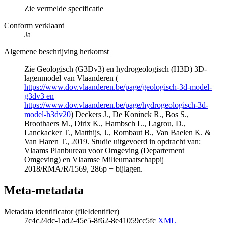
Zie vermelde specificatie
Conform verklaard
Ja
Algemene beschrijving herkomst
Zie Geologisch (G3Dv3) en hydrogeologisch (H3D) 3D-
lagenmodel van Vlaanderen (
https://www.dov.vlaanderen.be/page/geologisch-3d-model-
g3dv3 en
https://www.dov.vlaanderen.be/page/hydrogeologisch-3d-
model-h3dv20
) Deckers J., De Koninck R., Bos S.,
Broothaers M., Dirix K., Hambsch L., Lagrou, D.,
Lanckacker T., Matthijs, J., Rombaut B., Van Baelen K. &
Van Haren T., 2019. Studie uitgevoerd in opdracht van:
Vlaams Planbureau voor Omgeving (Departement
Omgeving) en Vlaamse Milieumaatschappij
2018/RMA/R/1569, 286p + bijlagen.
Meta-metadata
Metadata identificator (fileIdentifier)
7c4c24dc-1ad2-45e5-8f62-8e41059cc5fc
XML