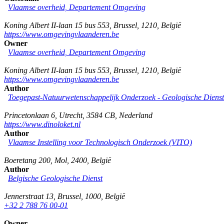
Vlaamse overheid, Departement Omgeving
Koning Albert II-laan 15 bus 553
,
Brussel
,
1210
,
België
https://www.omgevingvlaanderen.be
Owner
Vlaamse overheid, Departement Omgeving
Koning Albert II-laan 15 bus 553
,
Brussel
,
1210
,
België
https://www.omgevingvlaanderen.be
Author
Toegepast-Natuurwetenschappelijk Onderzoek - Geologische Diens
Princetonlaan 6
,
Utrecht
,
3584 CB
,
Nederland
https://www.dinoloket.nl
Author
Vlaamse Instelling voor Technologisch Onderzoek (VITO)
Boeretang 200
,
Mol
,
2400
,
België
Author
Belgische Geologische Dienst
Jennerstraat 13
,
Brussel
,
1000
,
België
+32 2 788 76 00-01
Owner