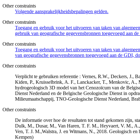
Other constraints
Volgende aansprakelijkheidsbepalingen gelden.
Other constraints
Toegang en gebruik voor het uitvoeren van taken van algemeen 
gebruik van geografische gegevensbronnen toegevoegd aan de 
Other constraints
Toegang en gebruik voor het uitvoeren van taken van algemeen 
van geografische gegevensbronnen toegevoegd aan de GDI, door
Other constraints
Verplicht te gebruiken referentie : Vernes, R.W., Deckers, J.,
Kiden, P., Kruisselbrink, A. F., Lanckacker, T., Menkovic, A.,
hydrogeologisch 3D model van het Cenozoïcum van de Belgi
Dienst Nederland en de Belgische Geologische Dienst in opdr
Milieumaatschappij, TNO-Geologische Dienst Nederland, Br
Other constraints
De informatie over hoe de resultaten tot stand gekomen zijn, st
Dulk, M., Dusar, M., Van Haren, T. F. M., Heyvaert, V. M., A.,
Ven, T. J. M.,Walstra, J. en Witmans, N., 2018. Geologisch
Kempen)