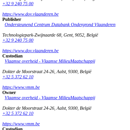
+32 9 240 75 00
https://www.dov.vlaanderen.be
Publisher
Ondersteunend Centrum Databank Ondergrond Vlaanderen
Technologiepark-Zwijnaarde 68
,
Gent
,
9052
,
België
+32 9 240 75 00
https://www.dov.vlaanderen.be
Custodian
Vlaamse overheid - Vlaamse MilieuMaatschappij
Dokter de Moorstraat 24-26
,
Aalst
,
9300
,
België
+32 5 372 62 10
https://www.vmm.be
Owner
Vlaamse overheid - Vlaamse MilieuMaatschappij
Dokter de Moorstraat 24-26
,
Aalst
,
9300
,
België
+32 5 372 62 10
https://www.vmm.be
Custodian