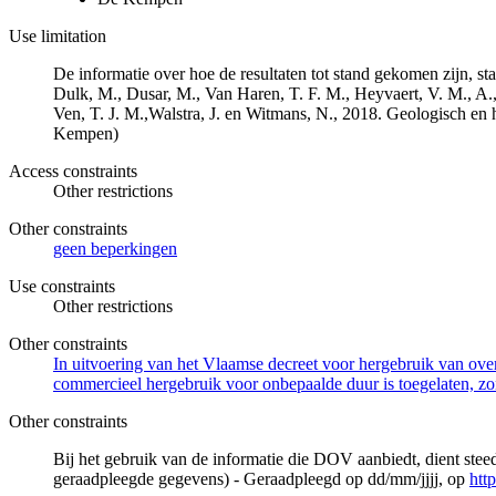
Use limitation
De informatie over hoe de resultaten tot stand gekomen zijn, st
Dulk, M., Dusar, M., Van Haren, T. F. M., Heyvaert, V. M., A.,
Ven, T. J. M.,Walstra, J. en Witmans, N., 2018. Geologisch
Kempen)
Access constraints
Other restrictions
Other constraints
geen beperkingen
Use constraints
Other restrictions
Other constraints
In uitvoering van het Vlaamse decreet voor hergebruik van overh
commercieel hergebruik voor onbepaalde duur is toegelaten, zo
Other constraints
Bij het gebruik van de informatie die DOV aanbiedt, dient ste
geraadpleegde gegevens) - Geraadpleegd op dd/mm/jjjj, op
htt