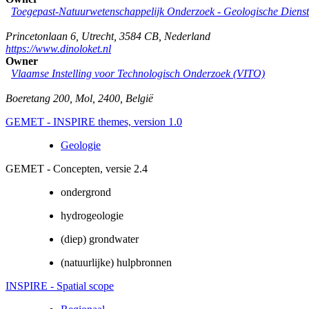
Toegepast-Natuurwetenschappelijk Onderzoek - Geologische Diens
Princetonlaan 6
,
Utrecht
,
3584 CB
,
Nederland
https://www.dinoloket.nl
Owner
Vlaamse Instelling voor Technologisch Onderzoek (VITO)
Boeretang 200
,
Mol
,
2400
,
België
GEMET - INSPIRE themes, version 1.0
Geologie
GEMET - Concepten, versie 2.4
ondergrond
hydrogeologie
(diep) grondwater
(natuurlijke) hulpbronnen
INSPIRE - Spatial scope