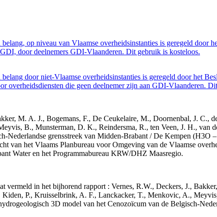
belang, op niveau van Vlaamse overheidsinstanties is geregeld door h
GDI, door deelnemers GDI-Vlaanderen. Dit gebruik is kosteloos.
belang door niet-Vlaamse overheidsinstanties is geregeld door het Bes
 overheidsdiensten die geen deelnemer zijn aan GDI-Vlaanderen. Dit 
 Bakker, M. A. J., Bogemans, F., De Ceukelaire, M., Doornenbal, J. C., 
 Meyvis, B., Munsterman, D. K., Reindersma, R., ten Veen, J. H., van d
sch-Nederlandse grensstreek van Midden-Brabant / De Kempen (H3O 
acht van het Vlaams Planbureau voor Omgeving van de Vlaamse overhe
abant Water en het Programmabureau KRW/DHZ Maasregio.
aat vermeld in het bijhorend rapport : Vernes, R.W., Deckers, J., Bakke
 Kiden, P., Kruisselbrink, A. F., Lanckacker, T., Menkovic, A., Meyvis
 en hydrogeologisch 3D model van het Cenozoïcum van de Belgisch-Ne