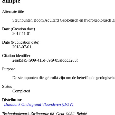
Simple
Alternate title
Steunpunten Boom Aquitard Geologisch en hydrogeologisch 3
Date (Creation date)
2017-11-01
Date (Publication date)
2018-07-01
Citation identifier
2ead5fa5-f909-411d-89f9-85afddc3285f
Purpose
De steunpunten die gebruikt zijn om de betreffende geologische
Status
Completed
Distributor
Databank Ondergrond Vlaanderen (DOV)
Technologiepark-Zwijnaarde 68
,
Gent
,
9052
,
België