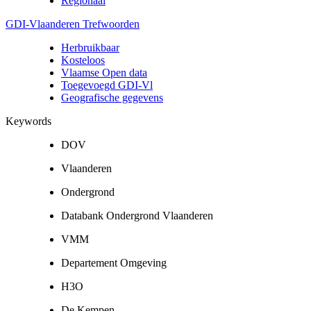
Regionaal
GDI-Vlaanderen Trefwoorden
Herbruikbaar
Kosteloos
Vlaamse Open data
Toegevoegd GDI-Vl
Geografische gegevens
Keywords
DOV
Vlaanderen
Ondergrond
Databank Ondergrond Vlaanderen
VMM
Departement Omgeving
H3O
De Kempen