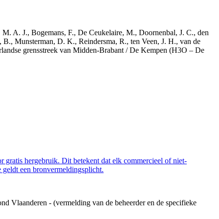
r, M. A. J., Bogemans, F., De Ceukelaire, M., Doornenbal, J. C., den
, B., Munsterman, D. K., Reindersma, R., ten Veen, J. H., van de
derlandse grensstreek van Midden-Brabant / De Kempen (H3O – De
 gratis hergebruik. Dit betekent dat elk commercieel of niet-
 geldt een bronvermeldingsplicht.
ond Vlaanderen - (vermelding van de beheerder en de specifieke