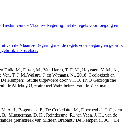
et Besluit van de Vlaamse Regering met de regels voor toegang en
luit van de Vlaamse Regering met de regels voor toegang en gebruik
gebruik is kosteloos.
den Dulk, M., Dusar, M., Van Haren, T. F. M., Heyvaert, V. M., A.,
e Ven, T. J. M.,Walstra, J. en Witmans, N., 2018. Geologisch en
– De Kempen). Studie uitgevoerd door VITO, TNO-Geologische
id, de Afdeling Operationeel Waterbeheer van de Vlaamse
r, M. A. J., Bogemans, F., De Ceukelaire, M., Doornenbal, J. C., den
, B., Munsterman, D. K., Reindersma, R., ten Veen, J. H., van de
derlandse grensstreek van Midden-Brabant / De Kempen (H3O – De