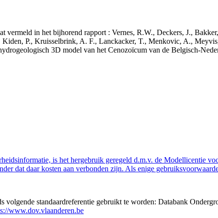
aat vermeld in het bijhorend rapport : Vernes, R.W., Deckers, J., Bakke
 Kiden, P., Kruisselbrink, A. F., Lanckacker, T., Menkovic, A., Meyvis
 en hydrogeologisch 3D model van het Cenozoïcum van de Belgisch-Ne
eidsinformatie, is het hergebruik geregeld d.m.v. de Modellicentie voor
nder dat daar kosten aan verbonden zijn. Als enige gebruiksvoorwaarde
eds volgende standaardreferentie gebruikt te worden: Databank Ondergr
ps://www.dov.vlaanderen.be