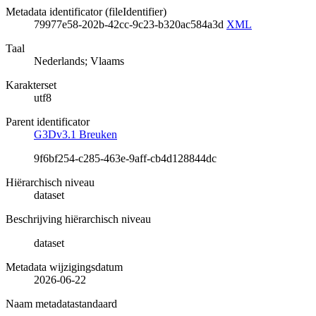
Metadata identificator (fileIdentifier)
79977e58-202b-42cc-9c23-b320ac584a3d
XML
Taal
Nederlands; Vlaams
Karakterset
utf8
Parent identificator
G3Dv3.1 Breuken
9f6bf254-c285-463e-9aff-cb4d128844dc
Hiërarchisch niveau
dataset
Beschrijving hiërarchisch niveau
dataset
Metadata wijzigingsdatum
2026-06-22
Naam metadatastandaard