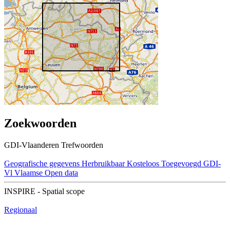
Zoekwoorden
GDI-Vlaanderen Trefwoorden
Geografische gegevens
Herbruikbaar
Kosteloos
Toegevoegd GDI-
Vl
Vlaamse Open data
INSPIRE - Spatial scope
Regionaal