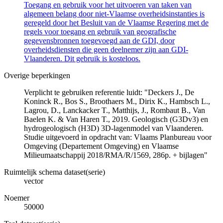
Toegang en gebruik voor het uitvoeren van taken van
algemeen belang door niet-Vlaamse overheidsinstanties is
geregeld door het Besluit van de Vlaamse Regering met de
regels voor toegang en gebruik van geografische
gegevensbronnen toegevoegd aan de GDI, door
overheidsdiensten die geen deelnemer zijn aan GDI-
Vlaanderen. Dit gebruik is kosteloos.
Overige beperkingen
Verplicht te gebruiken referentie luidt: "Deckers J., De
Koninck R., Bos S., Broothaers M., Dirix K., Hambsch L.,
Lagrou, D., Lanckacker T., Matthijs, J., Rombaut B., Van
Baelen K. & Van Haren T., 2019. Geologisch (G3Dv3) en
hydrogeologisch (H3D) 3D-lagenmodel van Vlaanderen.
Studie uitgevoerd in opdracht van: Vlaams Planbureau voor
Omgeving (Departement Omgeving) en Vlaamse
Milieumaatschappij 2018/RMA/R/1569, 286p. + bijlagen"
Ruimtelijk schema dataset(serie)
vector
Noemer
50000