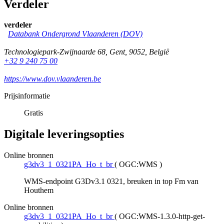
Verdeler
verdeler
Databank Ondergrond Vlaanderen (DOV)
Technologiepark-Zwijnaarde 68
,
Gent
,
9052
,
België
+32 9 240 75 00
https://www.dov.vlaanderen.be
Prijsinformatie
Gratis
Digitale leveringsopties
Online bronnen
g3dv3_1_0321PA_Ho_t_br
(
OGC:WMS
)
WMS-endpoint G3Dv3.1 0321, breuken in top Fm van
Houthem
Online bronnen
g3dv3_1_0321PA_Ho_t_br
(
OGC:WMS-1.3.0-http-get-