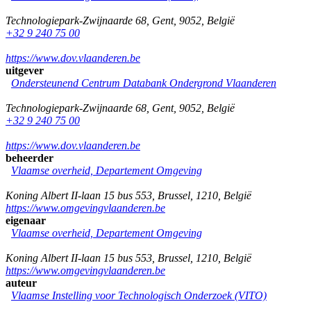
Technologiepark-Zwijnaarde 68
,
Gent
,
9052
,
België
+32 9 240 75 00
https://www.dov.vlaanderen.be
uitgever
Ondersteunend Centrum Databank Ondergrond Vlaanderen
Technologiepark-Zwijnaarde 68
,
Gent
,
9052
,
België
+32 9 240 75 00
https://www.dov.vlaanderen.be
beheerder
Vlaamse overheid, Departement Omgeving
Koning Albert II-laan 15 bus 553
,
Brussel
,
1210
,
België
https://www.omgevingvlaanderen.be
eigenaar
Vlaamse overheid, Departement Omgeving
Koning Albert II-laan 15 bus 553
,
Brussel
,
1210
,
België
https://www.omgevingvlaanderen.be
auteur
Vlaamse Instelling voor Technologisch Onderzoek (VITO)