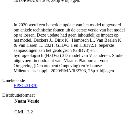
2018/RMA/R/1569, 286p + bijlagen.
In 2020 werd een beperkte update van het model uitgevoerd
om enkele technische fouten uit de eerste versie van het model
op te lossen. Deze update had geen inhoudelijke impact op
het model. Deckers J., Dirix K., Hambsch L., Van Baelen K.
& Van Haren T., 2021. G3Dv3.1 en H3Dv2.1: beperkte
aanpassingen aan het geologisch (G3Dv3) en
hydrogeologisch (H3Dv2) 3D-model van Vlaanderen. Studie
uitgevoerd in opdracht van: Vlaams Planbureau voor
Omgeving (Departement Omgeving) en Vlaamse
Milieumaatschappij. 2020/RMA/R/2203, 25p + bijlagen.
Unieke code
EPSG:31370
Distributieformaat
Naam
Versie
GML
3.2