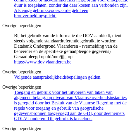
duur is toegelaten, zonder dat daar kosten aan verbonden zijn.
Als enige gebruiksvoorwaarde geldt een
bronvermeldingsplicht.
Overige beperkingen
Bij het gebruik van de informatie die DOV aanbiedt, dient
steeds volgende standaardreferentie gebruikt te worden:
Databank Ondergrond Vlaanderen - (vermelding van de
beheerder en de specifieke geraadpleegde gegevens) -
Geraadpleegd op dd/mm/jjjj, op
https://www.dov.vlaanderen.be
Overige beperkingen
Volgende aansprakelijkheidsbepalingen gelden.
Overige beperkingen
Toegang en gebruik voor het uitvoeren van taken van
algemeen belang, op niveau van Vlaamse overheidsinstanties
is geregeld door het Besluit van de Vlaamse Regering met de
regels voor toegang en gebruik van geografische
gegevensbronnen toegevoegd aan de GDI, door deelnemers
GDI-Vlaanderen. Dit gebruik is kosteloos.
Overige beperkingen