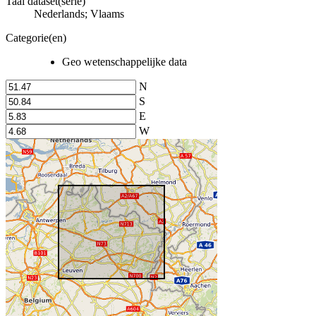
Taal dataset(serie)
Nederlands; Vlaams
Categorie(en)
Geo wetenschappelijke data
N
S
E
W