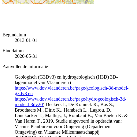
Begindatum
2013-01-01
Einddatum
2020-05-31
Aanvullende informatie
Geologisch (G3Dv3) en hydrogeologisch (H3D) 3D-
lagenmodel van Vlaanderen (
https://www.dov.vlaanderen.be/page/geologisch-3d-model-
g3dv3 en
https://www.dov.vlaanderen.be/page/hydrogeologisch-3d-
model-h3dv20
) Deckers J., De Koninck R., Bos S.,
Broothaers M., Dirix K., Hambsch L., Lagrou, D.,
Lanckacker T., Matthijs, J., Rombaut B., Van Baelen K. &
Van Haren T., 2019. Studie uitgevoerd in opdracht van:
Vlaams Planbureau voor Omgeving (Departement
Omgeving) en Vlaamse Milieumaatschappij