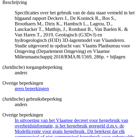
Beschrijving
Specificaties over het gebruik van de data staan vermeld in het
bijgaand rapport Deckers J., De Koninck R., Bos S.,
Broothaers M., Dirix K., Hambsch L., Lagrou, D.,
Lanckacker T., Matthijs, J., Rombaut B., Van Baelen K. &
Van Haren T., 2019. Geologisch (G3Dv3) en
hydrogeologisch (H3D) 3D-lagenmodel van Vlaanderen.
Studie uitgevoerd in opdracht van: Vlaams Planbureau voor
Omgeving (Departement Omgeving) en Vlaamse
Milieumaatschappij 2018/RMA/R/1569, 286p. + bijlagen
(Juridische) toegangsbeperking
anders
Overige beperkingen
geen beperkingen
(Juridische) gebruiksbeperking
anders
Overige beperkingen
In uitvoering van het Vlaamse decreet voor hergebruik van
overheidsinformatie, is het hergebruik geregeld d.m.v. de
Modellicentie voor gratis hergebruik. Dit betekent dat elk
commercieel of niet-commercieel hergebruik voor onbepaalde