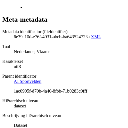
Meta-metadata
Metadata identificator (fileIdentifier)
6e39a10d-e76f-4931-abeb-ba643524723a
XML
Taal
Nederlands; Vlaams
Karakterset
utf8
Parent identificator
AI Sportvelden
1ac0905f-d70b-4a40-8fbb-71b0283c0fff
Hiërarchisch niveau
dataset
Beschrijving hiërarchisch niveau
Dataset