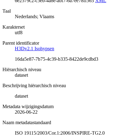
6e2579c2-c5eb-4a8e-abf7-6a7ee78ff563
XML
Taal
Nederlands; Vlaams
Karakterset
utf8
Parent identificator
H3Dv2.1 Isohypsen
16da5e87-7b75-4c39-b335-8422de9cdbd3
Hiërarchisch niveau
dataset
Beschrijving hiërarchisch niveau
dataset
Metadata wijzigingsdatum
2026-06-22
Naam metadatastandaard
ISO 19115/2003/Cor.1:2006/INSPIRE-TG2.0