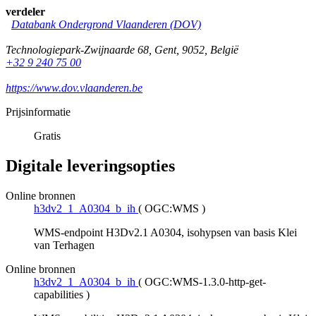
verdeler
Databank Ondergrond Vlaanderen (DOV)
Technologiepark-Zwijnaarde 68
,
Gent
,
9052
,
België
+32 9 240 75 00
https://www.dov.vlaanderen.be
Prijsinformatie
Gratis
Digitale leveringsopties
Online bronnen
h3dv2_1_A0304_b_ih
(
OGC:WMS
)
WMS-endpoint H3Dv2.1 A0304, isohypsen van basis Klei
van Terhagen
Online bronnen
h3dv2_1_A0304_b_ih
(
OGC:WMS-1.3.0-http-get-
capabilities
)