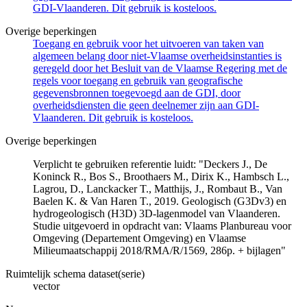
GDI-Vlaanderen. Dit gebruik is kosteloos.
Overige beperkingen
Toegang en gebruik voor het uitvoeren van taken van
algemeen belang door niet-Vlaamse overheidsinstanties is
geregeld door het Besluit van de Vlaamse Regering met de
regels voor toegang en gebruik van geografische
gegevensbronnen toegevoegd aan de GDI, door
overheidsdiensten die geen deelnemer zijn aan GDI-
Vlaanderen. Dit gebruik is kosteloos.
Overige beperkingen
Verplicht te gebruiken referentie luidt: "Deckers J., De
Koninck R., Bos S., Broothaers M., Dirix K., Hambsch L.,
Lagrou, D., Lanckacker T., Matthijs, J., Rombaut B., Van
Baelen K. & Van Haren T., 2019. Geologisch (G3Dv3) en
hydrogeologisch (H3D) 3D-lagenmodel van Vlaanderen.
Studie uitgevoerd in opdracht van: Vlaams Planbureau voor
Omgeving (Departement Omgeving) en Vlaamse
Milieumaatschappij 2018/RMA/R/1569, 286p. + bijlagen"
Ruimtelijk schema dataset(serie)
vector