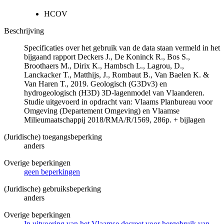
HCOV
Beschrijving
Specificaties over het gebruik van de data staan vermeld in het
bijgaand rapport Deckers J., De Koninck R., Bos S.,
Broothaers M., Dirix K., Hambsch L., Lagrou, D.,
Lanckacker T., Matthijs, J., Rombaut B., Van Baelen K. &
Van Haren T., 2019. Geologisch (G3Dv3) en
hydrogeologisch (H3D) 3D-lagenmodel van Vlaanderen.
Studie uitgevoerd in opdracht van: Vlaams Planbureau voor
Omgeving (Departement Omgeving) en Vlaamse
Milieumaatschappij 2018/RMA/R/1569, 286p. + bijlagen
(Juridische) toegangsbeperking
anders
Overige beperkingen
geen beperkingen
(Juridische) gebruiksbeperking
anders
Overige beperkingen
In uitvoering van het Vlaamse decreet voor hergebruik van