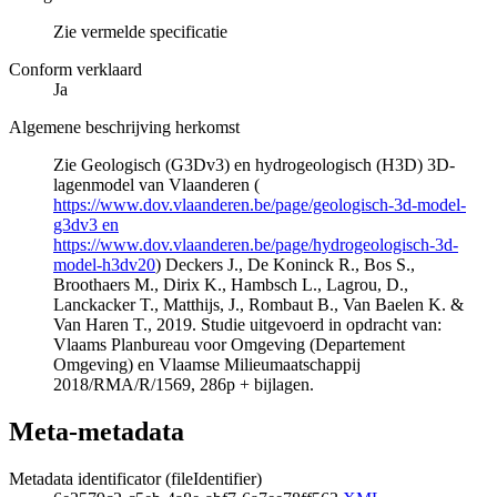
Zie vermelde specificatie
Conform verklaard
Ja
Algemene beschrijving herkomst
Zie Geologisch (G3Dv3) en hydrogeologisch (H3D) 3D-
lagenmodel van Vlaanderen (
https://www.dov.vlaanderen.be/page/geologisch-3d-model-
g3dv3 en
https://www.dov.vlaanderen.be/page/hydrogeologisch-3d-
model-h3dv20
) Deckers J., De Koninck R., Bos S.,
Broothaers M., Dirix K., Hambsch L., Lagrou, D.,
Lanckacker T., Matthijs, J., Rombaut B., Van Baelen K. &
Van Haren T., 2019. Studie uitgevoerd in opdracht van:
Vlaams Planbureau voor Omgeving (Departement
Omgeving) en Vlaamse Milieumaatschappij
2018/RMA/R/1569, 286p + bijlagen.
Meta-metadata
Metadata identificator (fileIdentifier)