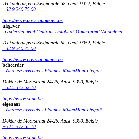
Technologiepark-Zwijnaarde 68
,
Gent
,
9052
,
België
+32 9 240 75 00
https://www.dov.vlaanderen.be
uitgever
Ondersteunend Centrum Databank Ondergrond Vlaanderen
Technologiepark-Zwijnaarde 68
,
Gent
,
9052
,
België
+32 9 240 75 00
https://www.dov.vlaanderen.be
beheerder
Vlaamse overheid - Vlaamse MilieuMaatschappij
Dokter de Moorstraat 24-26
,
Aalst
,
9300
,
België
+32 5 372 62 10
https://www.vmm.be
eigenaar
Vlaamse overheid - Vlaamse MilieuMaatschappij
Dokter de Moorstraat 24-26
,
Aalst
,
9300
,
België
+32 5 372 62 10
https://www.vmm.be