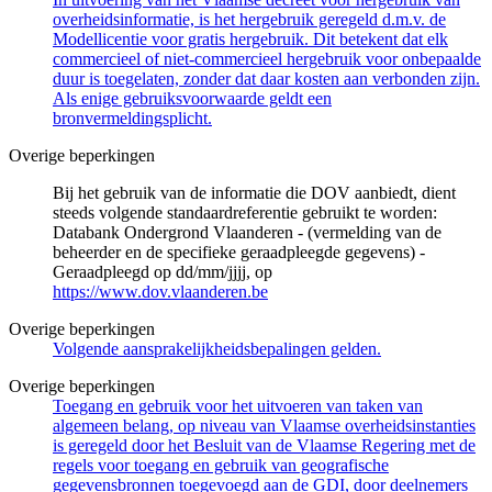
overheidsinformatie, is het hergebruik geregeld d.m.v. de
Modellicentie voor gratis hergebruik. Dit betekent dat elk
commercieel of niet-commercieel hergebruik voor onbepaalde
duur is toegelaten, zonder dat daar kosten aan verbonden zijn.
Als enige gebruiksvoorwaarde geldt een
bronvermeldingsplicht.
Overige beperkingen
Bij het gebruik van de informatie die DOV aanbiedt, dient
steeds volgende standaardreferentie gebruikt te worden:
Databank Ondergrond Vlaanderen - (vermelding van de
beheerder en de specifieke geraadpleegde gegevens) -
Geraadpleegd op dd/mm/jjjj, op
https://www.dov.vlaanderen.be
Overige beperkingen
Volgende aansprakelijkheidsbepalingen gelden.
Overige beperkingen
Toegang en gebruik voor het uitvoeren van taken van
algemeen belang, op niveau van Vlaamse overheidsinstanties
is geregeld door het Besluit van de Vlaamse Regering met de
regels voor toegang en gebruik van geografische
gegevensbronnen toegevoegd aan de GDI, door deelnemers