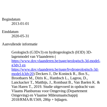
Begindatum
2013-01-01
Einddatum
2020-05-31
Aanvullende informatie
Geologisch (G3Dv3) en hydrogeologisch (H3D) 3D-
lagenmodel van Vlaanderen (
https://www.dov.vlaanderen.be/page/geologisch-3d-model-
g3dv3 en
https://www.dov.vlaanderen.be/page/hydrogeologisch-3d-
model-h3dv20
) Deckers J., De Koninck R., Bos S.,
Broothaers M., Dirix K., Hambsch L., Lagrou, D.,
Lanckacker T., Matthijs, J., Rombaut B., Van Baelen K. &
Van Haren T., 2019. Studie uitgevoerd in opdracht van:
Vlaams Planbureau voor Omgeving (Departement
Omgeving) en Vlaamse Milieumaatschappij
2018/RMA/R/1569, 286p + bijlagen.