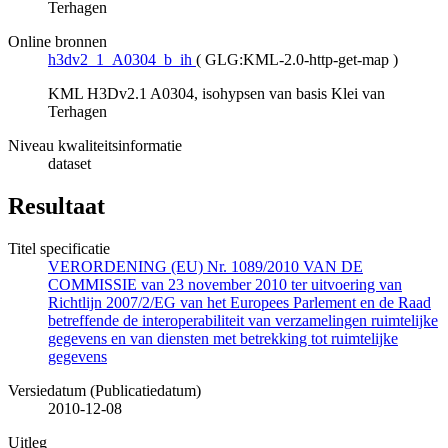
Terhagen
Online bronnen
h3dv2_1_A0304_b_ih
(
GLG:KML-2.0-http-get-map
)
KML H3Dv2.1 A0304, isohypsen van basis Klei van
Terhagen
Niveau kwaliteitsinformatie
dataset
Resultaat
Titel specificatie
VERORDENING (EU) Nr. 1089/2010 VAN DE
COMMISSIE van 23 november 2010 ter uitvoering van
Richtlijn 2007/2/EG van het Europees Parlement en de Raad
betreffende de interoperabiliteit van verzamelingen ruimtelijke
gegevens en van diensten met betrekking tot ruimtelijke
gegevens
Versiedatum (Publicatiedatum)
2010-12-08
Uitleg