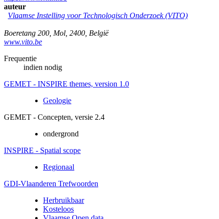
auteur
Vlaamse Instelling voor Technologisch Onderzoek (VITO)
Boeretang 200
,
Mol
,
2400
,
België
www.vito.be
Frequentie
indien nodig
GEMET - INSPIRE themes, version 1.0
Geologie
GEMET - Concepten, versie 2.4
ondergrond
INSPIRE - Spatial scope
Regionaal
GDI-Vlaanderen Trefwoorden
Herbruikbaar
Kosteloos
Vlaamse Open data