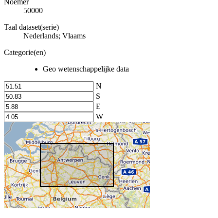
Noemer
50000
Taal dataset(serie)
Nederlands; Vlaams
Categorie(en)
Geo wetenschappelijke data
N
S
E
W