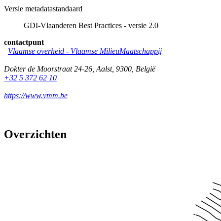
Versie metadatastandaard
GDI-Vlaanderen Best Practices - versie 2.0
contactpunt
Vlaamse overheid - Vlaamse MilieuMaatschappij
Dokter de Moorstraat 24-26
,
Aalst
,
9300
,
België
+32 5 372 62 10
https://www.vmm.be
Overzichten