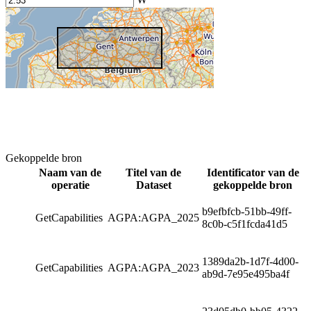
Gekoppelde bron
Naam van de
Titel van de
Identificator van de
operatie
Dataset
gekoppelde bron
b9efbfcb-51bb-49ff-
GetCapabilities
AGPA:AGPA_2025
8c0b-c5f1fcda41d5
1389da2b-1d7f-4d00-
GetCapabilities
AGPA:AGPA_2023
ab9d-7e95e495ba4f