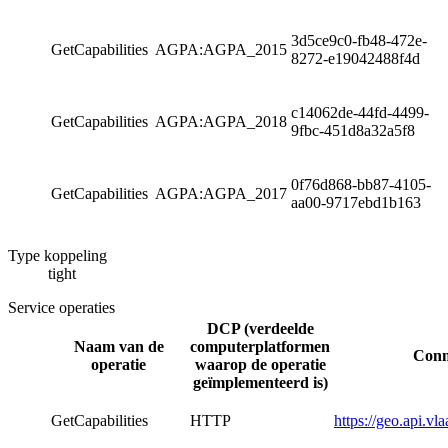
3d5ce9c0-fb48-472e-
GetCapabilities
AGPA:AGPA_2015
8272-e19042488f4d
c14062de-44fd-4499-
GetCapabilities
AGPA:AGPA_2018
9fbc-451d8a32a5f8
0f76d868-bb87-4105-
GetCapabilities
AGPA:AGPA_2017
aa00-9717ebd1b163
Type koppeling
tight
Service operaties
DCP (verdeelde
Naam van de
computerplatformen
Conn
operatie
waarop de operatie
geïmplementeerd is)
GetCapabilities
HTTP
https://geo.api.v