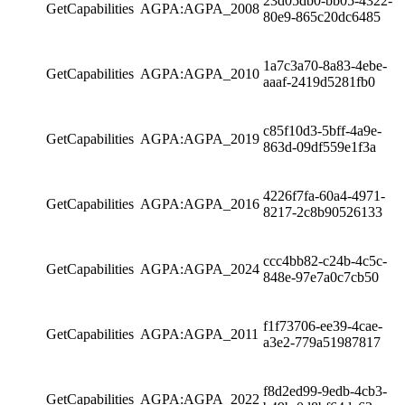
23d05db0-bb05-4322-
GetCapabilities
AGPA:AGPA_2008
80e9-865c20dc6485
1a7c3a70-8a83-4ebe-
GetCapabilities
AGPA:AGPA_2010
aaaf-2419d5281fb0
c85f10d3-5bff-4a9e-
GetCapabilities
AGPA:AGPA_2019
863d-09df559e1f3a
4226f7fa-60a4-4971-
GetCapabilities
AGPA:AGPA_2016
8217-2c8b90526133
ccc4bb82-c24b-4c5c-
GetCapabilities
AGPA:AGPA_2024
848e-97e7a0c7cb50
f1f73706-ee39-4cae-
GetCapabilities
AGPA:AGPA_2011
a3e2-779a51987817
f8d2ed99-9edb-4cb3-
GetCapabilities
AGPA:AGPA_2022