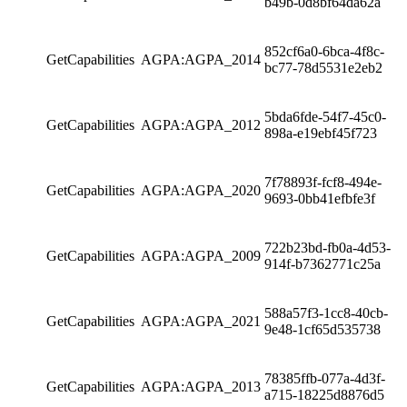
b49b-0d8bf64da62a
852cf6a0-6bca-4f8c-
GetCapabilities
AGPA:AGPA_2014
bc77-78d5531e2eb2
5bda6fde-54f7-45c0-
GetCapabilities
AGPA:AGPA_2012
898a-e19ebf45f723
7f78893f-fcf8-494e-
GetCapabilities
AGPA:AGPA_2020
9693-0bb41efbfe3f
722b23bd-fb0a-4d53-
GetCapabilities
AGPA:AGPA_2009
914f-b7362771c25a
588a57f3-1cc8-40cb-
GetCapabilities
AGPA:AGPA_2021
9e48-1cf65d535738
78385ffb-077a-4d3f-
GetCapabilities
AGPA:AGPA_2013
a715-18225d8876d5