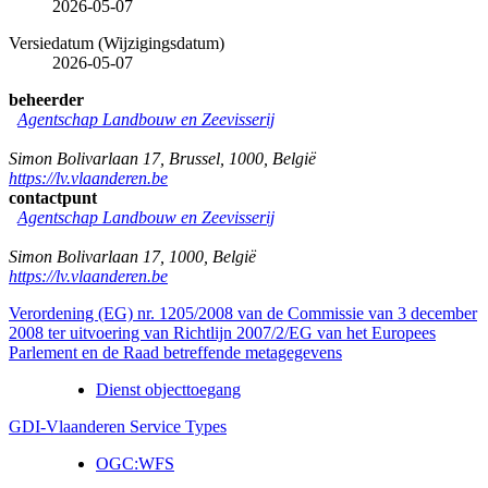
2026-05-07
Versiedatum (Wijzigingsdatum)
2026-05-07
beheerder
Agentschap Landbouw en Zeevisserij
Simon Bolivarlaan 17
,
Brussel
,
1000
,
België
https://lv.vlaanderen.be
contactpunt
Agentschap Landbouw en Zeevisserij
Simon Bolivarlaan 17
,
1000
,
België
https://lv.vlaanderen.be
Verordening (EG) nr. 1205/2008 van de Commissie van 3 december
2008 ter uitvoering van Richtlijn 2007/2/EG van het Europees
Parlement en de Raad betreffende metagegevens
Dienst objecttoegang
GDI-Vlaanderen Service Types
OGC:WFS