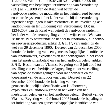
1122/2009 van de Commissie van 30 november 2009 tot
vaststelling van bepalingen ter uitvoering van Verordening
(EG) nr. 73/2009 van de Raad wat betreft de
randvoorwaarden, de modulatie en het geïntegreerd beheers-
en controlesysteem in het kader van de bij die verordening
ingestelde regelingen inzake rechtstreekse steunverlening aan
landbouwers en ter uitvoering van Verordening (EG) nr.
1234/2007 van de Raad wat betreft de randvoorwaarden in
het kader van de steunregeling voor de wijnsector;- Wet van
28 maart 1975 betreffende de handel in landbouw-, tuinbouw-
en zeevisserijproducten, artikel 3, § 1, 1°, vervangen bij de
wet van 29 december 1990;- Decreet van 22 december 2006
houdende inrichting van een gemeenschappelijke identificatie
van landbouwers, exploitaties en landbouwgrond in het kader
van het meststoffenbeleid en van het landbouwbeleid, artikel
3, § 3;- Besluit van de Vlaamse Regering van 8 juli 2005 tot
instelling van een bedrijfstoeslagregeling en tot vaststelling
van bepaalde steunregelingen voor landbouwers en tot
toepassing van de randvoorwaarden;- Decreet van 22
december 2006 houdende inrichting van een
gemeenschappelijke identificatie van landbouwers,
exploitaties en landbouwgrond in het kader van het
meststoffenbeleid en van het landbouwbeleid;- Besluit van de
Vlaamse Regering van 9 februari 2007 houdende bepalingen
tot inrichting van een gemeenschappelijke identificatie van