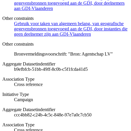
gegevensbronnen toegevoegd aan de GDI, door deelnemers
aan GDI-Vlaanderen
Other constraints
Gebruik voor taken van algemeen belang, van geografische
gegevensbronnen toegevoegd aan de GDI, door instanties die
geen deelnemer zijn aan GDI-Vlaanderen
Other constraints
Bronvermeldingsvoorschrift: "Bron: Agentschap LV"
Aggregate Datasetindentifier
b9efbfcb-51bb-49ff-8c0b-c5f1fcda41d5
Association Type
Cross reference
Initiative Type
Campaign
Aggregate Datasetindentifier
ccc4bb82-c24b-4c5c-848e-97e7a0c7cb50
Association Type
Cross reference