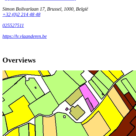
Simon Bolivarlaan 17
,
Brussel
,
1000
,
België
+32 (0)2 214 48 48
025527511
https://lv.vlaanderen.be
Overviews