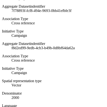
Aggregate Datasetindentifier
7f78893f-fcf8-494e-9693-0bb41efbfe3f
Association Type
Cross reference
Initiative Type
Campaign
Aggregate Datasetindentifier
f8d2ed99-9edb-4cb3-b49b-0d8bf64da62a
Association Type
Cross reference
Initiative Type
Campaign
Spatial representation type
Vector
Denominator
2000
Language