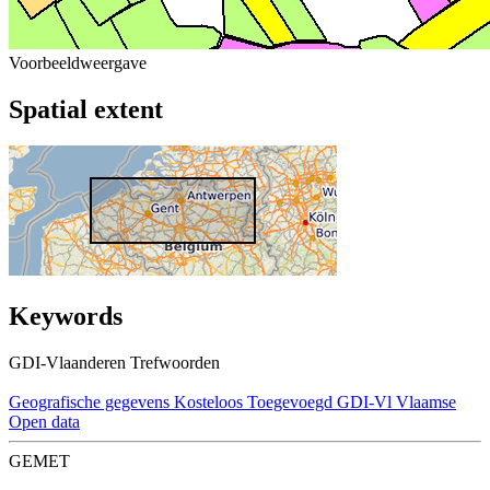
Voorbeeldweergave
Spatial extent
Keywords
GDI-Vlaanderen Trefwoorden
Geografische gegevens
Kosteloos
Toegevoegd GDI-Vl
Vlaamse
Open data
GEMET