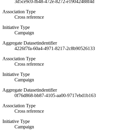
3d5ce9c0-fb48-472e-8272-e19042488f4d
Association Type
Cross reference
Initiative Type
Campaign
Aggregate Datasetindentifier
4226f7fa-60a4-4971-8217-2c8b90526133
Association Type
Cross reference
Initiative Type
Campaign
Aggregate Datasetindentifier
0f76d868-bb87-4105-aa00-9717ebd1b163
Association Type
Cross reference
Initiative Type
Campaign