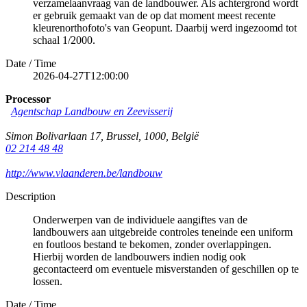
verzamelaanvraag van de landbouwer. Als achtergrond wordt
er gebruik gemaakt van de op dat moment meest recente
kleurenorthofoto's van Geopunt. Daarbij werd ingezoomd tot
schaal 1/2000.
Date / Time
2026-04-27T12:00:00
Processor
Agentschap Landbouw en Zeevisserij
Simon Bolivarlaan 17
,
Brussel
,
1000
,
België
02 214 48 48
http://www.vlaanderen.be/landbouw
Description
Onderwerpen van de individuele aangiftes van de
landbouwers aan uitgebreide controles teneinde een uniform
en foutloos bestand te bekomen, zonder overlappingen.
Hierbij worden de landbouwers indien nodig ook
gecontacteerd om eventuele misverstanden of geschillen op te
lossen.
Date / Time