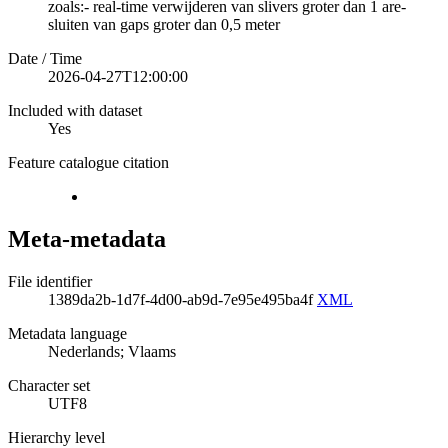
zoals:- real-time verwijderen van slivers groter dan 1 are-
sluiten van gaps groter dan 0,5 meter
Date / Time
2026-04-27T12:00:00
Included with dataset
Yes
Feature catalogue citation
Meta-metadata
File identifier
1389da2b-1d7f-4d00-ab9d-7e95e495ba4f
XML
Metadata language
Nederlands; Vlaams
Character set
UTF8
Hierarchy level