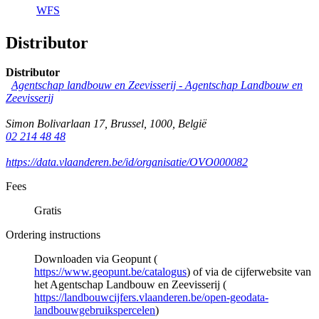
WFS
Distributor
Distributor
Agentschap landbouw en Zeevisserij -
Agentschap Landbouw en
Zeevisserij
Simon Bolivarlaan 17
,
Brussel
,
1000
,
België
02 214 48 48
https://data.vlaanderen.be/id/organisatie/OVO000082
Fees
Gratis
Ordering instructions
Downloaden via Geopunt (
https://www.geopunt.be/catalogus
) of via de cijferwebsite van
het Agentschap Landbouw en Zeevisserij (
https://landbouwcijfers.vlaanderen.be/open-geodata-
landbouwgebruikspercelen
)