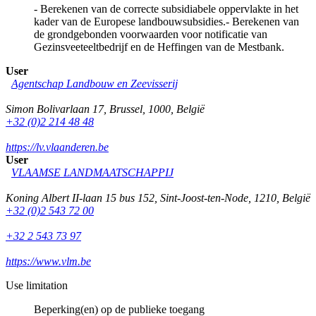
- Berekenen van de correcte subsidiabele oppervlakte in het
kader van de Europese landbouwsubsidies.- Berekenen van
de grondgebonden voorwaarden voor notificatie van
Gezinsveeteeltbedrijf en de Heffingen van de Mestbank.
User
Agentschap Landbouw en Zeevisserij
Simon Bolivarlaan 17
,
Brussel
,
1000
,
België
+32 (0)2 214 48 48
https://lv.vlaanderen.be
User
VLAAMSE LANDMAATSCHAPPIJ
Koning Albert II-laan 15 bus 152
,
Sint-Joost-ten-Node
,
1210
,
België
+32 (0)2 543 72 00
+32 2 543 73 97
https://www.vlm.be
Use limitation
Beperking(en) op de publieke toegang