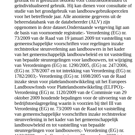
gebruik en is geenszins bedoeld voor controledoeleinden of
geïndividualiseerd gebruik. Hij kan dienen voor consultatie of
studie van het grondgebruik van landbouwgebruikspercelen
voor het betreffende jaar. Alle anonieme gegevens uit de
beheersdatabank van de databeheerder (ALV) zijn
opgenomen in deze dataset.Onderstaande wetgeving ligt aan
de basis van voornoemde registratie:- Verordening (EG) nr.
73/2009 van de Raad van 19 januari 2009 tot vaststelling van
gemeenschappelijke voorschriften voor regelingen inzake
rechtstreekse steunverlening aan landbouwers in het kader
van het gemeenschappelijk landbouwbeleid en tot vaststelling
van bepaalde steunregelingen voor landbouwers, tot wijziging
van Verordeningen (EG) nr. 1290/2005, (EG) nr. 247/2006,
(EG) nr. 378/2007 en tot intrekking van Verordening (EG) nr.
1782/2003;- Verordening (EG) nr. 1698/2005 van de Raad
inzake steun voor plattelandsontwikkeling uit het Europees
Landbouwfonds voor Plattelandsontwikkeling (ELFPO);-
Verordening (EG) nr. 1120/2009 van de Commissie van 29
oktober 2009 houdende bepalingen voor de uitvoering van de
bedrijfstoeslagregeling waarin is voorzien bij titel III van
Verordening (EG) nr. 73/2009 van de Raad tot vaststelling
van gemeenschappelijke voorschriften inzake rechtstreekse
steunverlening in het kader van het gemeenschappelijk
landbouwbeleid en tot vaststelling van bepaalde
steunregelingen voor landbouwers;- Verordening (EG) nr.