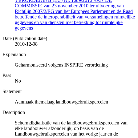
VERORDENING (EU) Nr. 1089/2010 VAN DE
COMMISSIE van 23 november 2010 ter uitvoering van
Richtlijn 2007/2/EG van het Europees Parlement en de Raad
betreffende de interoperabiliteit van verzamelingen ruimtelijke
gegevens en van diensten met betrekking tot ruimtelijke
gegevens
Date (Publication date)
2010-12-08
Explanation
Geharmoniseerd volgens INSPIRE verordening
Pass
No
Statement
Aanmaak themalaag landbouwgebruikspercelen
Description
Schermdigitalisatie van de landbouwgebruikspercelen van
elke landbouwer afzonderlijk, op basis van de
Landbouwgebruikspercelen van het vorige jaar en de