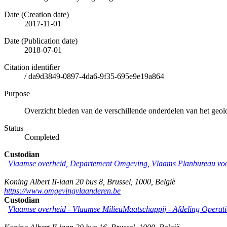
Date (Creation date)
2017-11-01
Date (Publication date)
2018-07-01
Citation identifier
/
da9d3849-0897-4da6-9f35-695e9e19a864
Purpose
Overzicht bieden van de verschillende onderdelen van het geo
Status
Completed
Custodian
Vlaamse overheid, Departement Omgeving, Vlaams Planbureau v
Koning Albert II-laan 20 bus 8
,
Brussel
,
1000
,
België
https://www.omgevingvlaanderen.be
Custodian
Vlaamse overheid - Vlaamse MilieuMaatschappij - Afdeling Operat