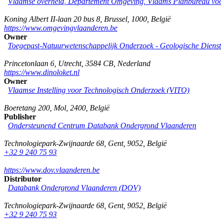
Vlaamse overheid, Departement Omgeving, Vlaams Planbureau v
Koning Albert II-laan 20 bus 8
,
Brussel
,
1000
,
België
https://www.omgevingvlaanderen.be
Owner
Toegepast-Natuurwetenschappelijk Onderzoek - Geologische Diens
Princetonlaan 6
,
Utrecht
,
3584 CB
,
Nederland
https://www.dinoloket.nl
Owner
Vlaamse Instelling voor Technologisch Onderzoek (VITO)
Boeretang 200
,
Mol
,
2400
,
België
Publisher
Ondersteunend Centrum Databank Ondergrond Vlaanderen
Technologiepark-Zwijnaarde 68
,
Gent
,
9052
,
België
+32 9 240 75 93
https://www.dov.vlaanderen.be
Distributor
Databank Ondergrond Vlaanderen (DOV)
Technologiepark-Zwijnaarde 68
,
Gent
,
9052
,
België
+32 9 240 75 93