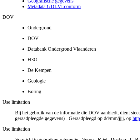
Geografische gegevens
Metadata GDI-Vl-conform
DOV
Ondergrond
DOV
Databank Ondergrond Vlaanderen
H3O
De Kempen
Geologie
Boring
Use limitation
Bij het gebruik van de informatie die DOV aanbiedt, dient ste
geraadpleegde gegevens) - Geraadpleegd op dd/mm/jjjj, op
htt
Use limitation
Verplicht te gebruiken referentie : Vernes, R.W., Deckers, J.,