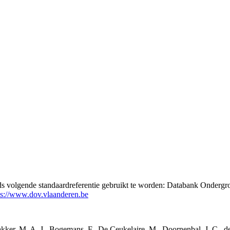
eds volgende standaardreferentie gebruikt te worden: Databank Ondergr
ps://www.dov.vlaanderen.be
 Bakker, M. A. J., Bogemans, F., De Ceukelaire, M., Doornenbal, J. C., 