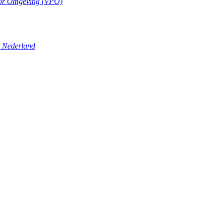
oor Omgeving (VPO)
t Nederland