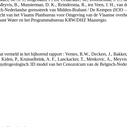
 Meyvis, B., Munsterman, D. K., Reindersma, R., ten Veen, J. H., van d
sch-Nederlandse grensstreek van Midden-Brabant / De Kempen (H3O 
acht van het Vlaams Planbureau voor Omgeving van de Vlaamse overhe
abant Water en het Programmabureau KRW/DHZ Maasregio.
aat vermeld in het bijhorend rapport : Vernes, R.W., Deckers, J., Bakke
 Kiden, P., Kruisselbrink, A. F., Lanckacker, T., Menkovic, A., Meyvis
 en hydrogeologisch 3D model van het Cenozoïcum van de Belgisch-Ne