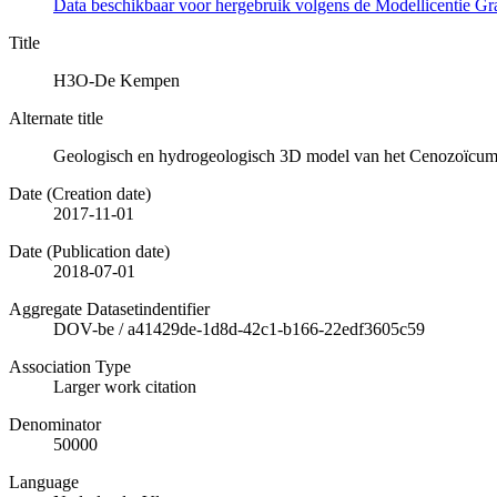
Data beschikbaar voor hergebruik volgens de Modellicentie Gra
Title
H3O-De Kempen
Alternate title
Geologisch en hydrogeologisch 3D model van het Cenozoïcum
Date (Creation date)
2017-11-01
Date (Publication date)
2018-07-01
Aggregate Datasetindentifier
DOV-be
/
a41429de-1d8d-42c1-b166-22edf3605c59
Association Type
Larger work citation
Denominator
50000
Language