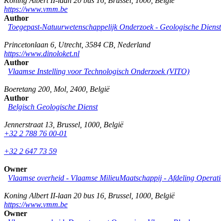
Koning Albert II-laan 20 bus 16
,
Brussel
,
1000
,
België
https://www.vmm.be
Author
Toegepast-Natuurwetenschappelijk Onderzoek - Geologische Diens
Princetonlaan 6
,
Utrecht
,
3584 CB
,
Nederland
https://www.dinoloket.nl
Author
Vlaamse Instelling voor Technologisch Onderzoek (VITO)
Boeretang 200
,
Mol
,
2400
,
België
Author
Belgisch Geologische Dienst
Jennerstraat 13
,
Brussel
,
1000
,
België
+32 2 788 76 00-01
+32 2 647 73 59
Owner
Vlaamse overheid - Vlaamse MilieuMaatschappij - Afdeling Operat
Koning Albert II-laan 20 bus 16
,
Brussel
,
1000
,
België
https://www.vmm.be
Owner