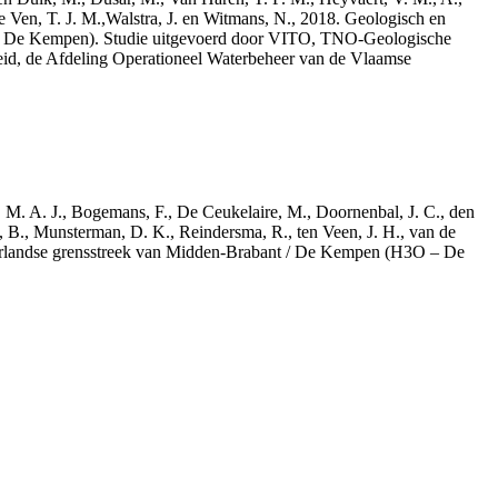
e Ven, T. J. M.,Walstra, J. en Witmans, N., 2018. Geologisch en
– De Kempen). Studie uitgevoerd door VITO, TNO-Geologische
id, de Afdeling Operationeel Waterbeheer van de Vlaamse
r, M. A. J., Bogemans, F., De Ceukelaire, M., Doornenbal, J. C., den
, B., Munsterman, D. K., Reindersma, R., ten Veen, J. H., van de
derlandse grensstreek van Midden-Brabant / De Kempen (H3O – De