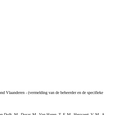
ond Vlaanderen - (vermelding van de beheerder en de specifieke
den Dulk, M., Dusar, M., Van Haren, T. F. M., Heyvaert, V. M., A.,