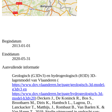
Begindatum
2013-01-01
Einddatum
2020-05-31
Aanvullende informatie
Geologisch (G3Dv3) en hydrogeologisch (H3D) 3D-
lagenmodel van Vlaanderen (
https://www.dov.vlaanderen.be/page/geologisch-3d-model-
g3dv3 en
https://www.dov.vlaanderen.be/page/hydrogeologisch-3d-
model-h3dv20
) Deckers J., De Koninck R., Bos S.,
Broothaers M., Dirix K., Hambsch L., Lagrou, D.,
Lanckacker T., Matthijs, J., Rombaut B., Van Baelen K. &
Van Haren T., 2019. Studie uitgevoerd in opdracht van: