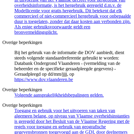
overheidsinformatie, is het hergebruik geregeld d.m.v. de
Modellicentie voor gratis hergebruik. Dit betekent dat elk
commercieel of niet-commercieel hergebruik voor onbepaalde
duur is toegelaten, zonder dat daar kosten aan verbonden zijn.
Als enige gebruiksvoorwaarde geldt een
bronvermeldingsplicht.
Overige beperkingen
Bij het gebruik van de informatie die DOV aanbiedt, dient
steeds volgende standaardreferentie gebruikt te worden:
Databank Ondergrond Vlaanderen - (vermelding van de
beheerder en de specifieke geraadpleegde gegevens) -
Geraadpleegd op dd/mm/jjjj, op
https://www.dov.vlaanderen.be
Overige beperkingen
Volgende aansprakelijkheidsbepalingen gelden.
Overige beperkingen
Toegang en gebruik voor het uitvoeren van taken van
algemeen belang, op niveau van Vlaamse overheidsinstanties
is geregeld door het Besluit van de Vlaamse Regering met de
regels voor toegang en gebruik van geografische
gegevensbronnen toegevoegd aan de GDI, door deelnemers