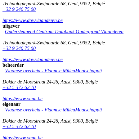
Technologiepark-Zwijnaarde 68
,
Gent
,
9052
,
België
+32 9 240 75 00
https://www.dov.vlaanderen.be
uitgever
Ondersteunend Centrum Databank Ondergrond Vlaanderen
Technologiepark-Zwijnaarde 68
,
Gent
,
9052
,
België
+32 9 240 75 00
https://www.dov.vlaanderen.be
beheerder
Vlaamse overheid - Vlaamse MilieuMaatschappij
Dokter de Moorstraat 24-26
,
Aalst
,
9300
,
België
+32 5 372 62 10
https://www.vmm.be
eigenaar
Vlaamse overheid - Vlaamse MilieuMaatschappij
Dokter de Moorstraat 24-26
,
Aalst
,
9300
,
België
+32 5 372 62 10
https://www.vmm.be