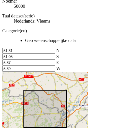
Noemer
50000
Taal dataset(serie)
Nederlands; Vlaams
Categorie(en)
Geo wetenschappelijke data
N
S
E
W