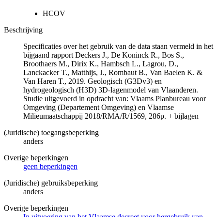
HCOV
Beschrijving
Specificaties over het gebruik van de data staan vermeld in het
bijgaand rapport Deckers J., De Koninck R., Bos S.,
Broothaers M., Dirix K., Hambsch L., Lagrou, D.,
Lanckacker T., Matthijs, J., Rombaut B., Van Baelen K. &
Van Haren T., 2019. Geologisch (G3Dv3) en
hydrogeologisch (H3D) 3D-lagenmodel van Vlaanderen.
Studie uitgevoerd in opdracht van: Vlaams Planbureau voor
Omgeving (Departement Omgeving) en Vlaamse
Milieumaatschappij 2018/RMA/R/1569, 286p. + bijlagen
(Juridische) toegangsbeperking
anders
Overige beperkingen
geen beperkingen
(Juridische) gebruiksbeperking
anders
Overige beperkingen
In uitvoering van het Vlaamse decreet voor hergebruik van