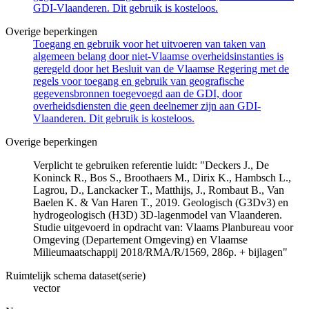
GDI-Vlaanderen. Dit gebruik is kosteloos.
Overige beperkingen
Toegang en gebruik voor het uitvoeren van taken van
algemeen belang door niet-Vlaamse overheidsinstanties is
geregeld door het Besluit van de Vlaamse Regering met de
regels voor toegang en gebruik van geografische
gegevensbronnen toegevoegd aan de GDI, door
overheidsdiensten die geen deelnemer zijn aan GDI-
Vlaanderen. Dit gebruik is kosteloos.
Overige beperkingen
Verplicht te gebruiken referentie luidt: "Deckers J., De
Koninck R., Bos S., Broothaers M., Dirix K., Hambsch L.,
Lagrou, D., Lanckacker T., Matthijs, J., Rombaut B., Van
Baelen K. & Van Haren T., 2019. Geologisch (G3Dv3) en
hydrogeologisch (H3D) 3D-lagenmodel van Vlaanderen.
Studie uitgevoerd in opdracht van: Vlaams Planbureau voor
Omgeving (Departement Omgeving) en Vlaamse
Milieumaatschappij 2018/RMA/R/1569, 286p. + bijlagen"
Ruimtelijk schema dataset(serie)
vector