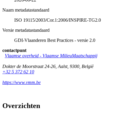
Naam metadatastandaard
ISO 19115/2003/Cor.1:2006/INSPIRE-TG2.0
Versie metadatastandaard
GDI-Vlaanderen Best Practices - versie 2.0
contactpunt
Vlaamse overheid - Vlaamse MilieuMaatschappij
Dokter de Moorstraat 24-26
,
Aalst
,
9300
,
België
+32 5 372 62 10
https://www.vmm.be
Overzichten