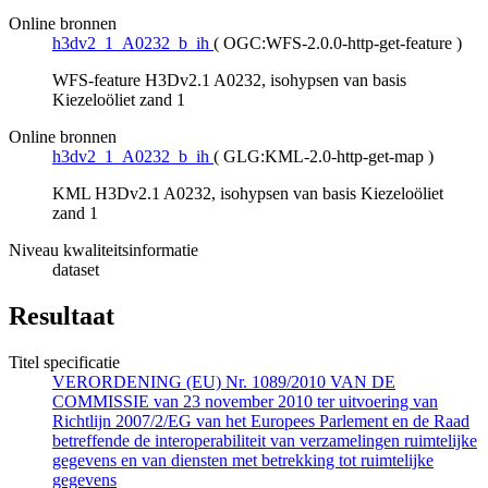
Online bronnen
h3dv2_1_A0232_b_ih
(
OGC:WFS-2.0.0-http-get-feature
)
WFS-feature H3Dv2.1 A0232, isohypsen van basis
Kiezeloöliet zand 1
Online bronnen
h3dv2_1_A0232_b_ih
(
GLG:KML-2.0-http-get-map
)
KML H3Dv2.1 A0232, isohypsen van basis Kiezeloöliet
zand 1
Niveau kwaliteitsinformatie
dataset
Resultaat
Titel specificatie
VERORDENING (EU) Nr. 1089/2010 VAN DE
COMMISSIE van 23 november 2010 ter uitvoering van
Richtlijn 2007/2/EG van het Europees Parlement en de Raad
betreffende de interoperabiliteit van verzamelingen ruimtelijke
gegevens en van diensten met betrekking tot ruimtelijke
gegevens