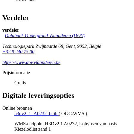
Verdeler
verdeler
Databank Ondergrond Vlaanderen (DOV)
Technologiepark-Zwijnaarde 68
,
Gent
,
9052
,
België
+32 9 240 75 00
https://www.dov.vlaanderen.be
Prijsinformatie
Gratis
Digitale leveringsopties
Online bronnen
h3dv2_1_A0232_b_ih
(
OGC:WMS
)
WMS-endpoint H3Dv2.1 A0232, isohypsen van basis
Kiezeloöliet zand 1