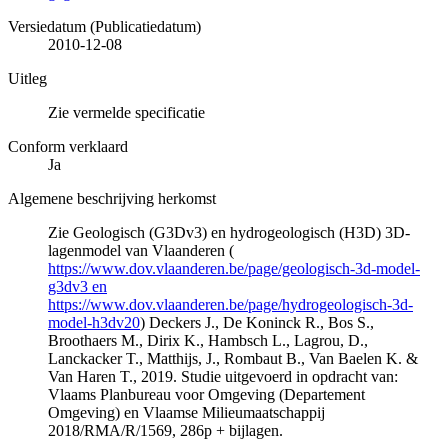
Versiedatum (Publicatiedatum)
2010-12-08
Uitleg
Zie vermelde specificatie
Conform verklaard
Ja
Algemene beschrijving herkomst
Zie Geologisch (G3Dv3) en hydrogeologisch (H3D) 3D-
lagenmodel van Vlaanderen (
https://www.dov.vlaanderen.be/page/geologisch-3d-model-
g3dv3 en
https://www.dov.vlaanderen.be/page/hydrogeologisch-3d-
model-h3dv20
) Deckers J., De Koninck R., Bos S.,
Broothaers M., Dirix K., Hambsch L., Lagrou, D.,
Lanckacker T., Matthijs, J., Rombaut B., Van Baelen K. &
Van Haren T., 2019. Studie uitgevoerd in opdracht van:
Vlaams Planbureau voor Omgeving (Departement
Omgeving) en Vlaamse Milieumaatschappij
2018/RMA/R/1569, 286p + bijlagen.