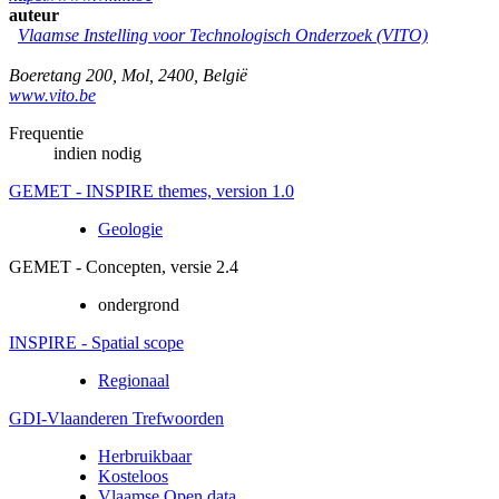
auteur
Vlaamse Instelling voor Technologisch Onderzoek (VITO)
Boeretang 200
,
Mol
,
2400
,
België
www.vito.be
Frequentie
indien nodig
GEMET - INSPIRE themes, version 1.0
Geologie
GEMET - Concepten, versie 2.4
ondergrond
INSPIRE - Spatial scope
Regionaal
GDI-Vlaanderen Trefwoorden
Herbruikbaar
Kosteloos
Vlaamse Open data