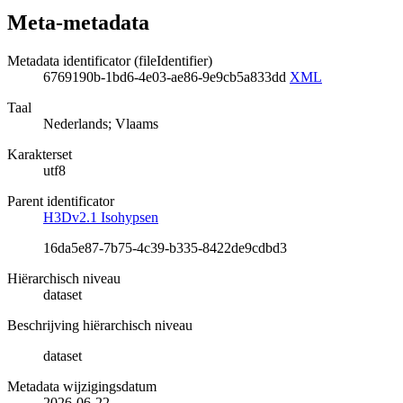
Meta-metadata
Metadata identificator (fileIdentifier)
6769190b-1bd6-4e03-ae86-9e9cb5a833dd
XML
Taal
Nederlands; Vlaams
Karakterset
utf8
Parent identificator
H3Dv2.1 Isohypsen
16da5e87-7b75-4c39-b335-8422de9cdbd3
Hiërarchisch niveau
dataset
Beschrijving hiërarchisch niveau
dataset
Metadata wijzigingsdatum
2026-06-22