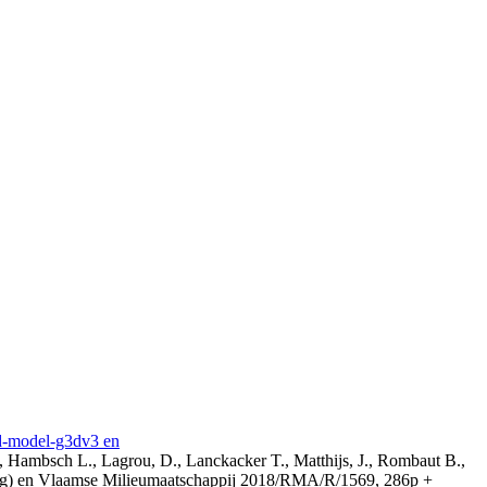
3d-model-g3dv3 en
, Hambsch L., Lagrou, D., Lanckacker T., Matthijs, J., Rombaut B.,
ing) en Vlaamse Milieumaatschappij 2018/RMA/R/1569, 286p +