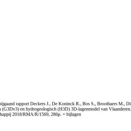
t bijgaand rapport Deckers J., De Koninck R., Bos S., Broothaers M., Di
 (G3Dv3) en hydrogeologisch (H3D) 3D-lagenmodel van Vlaanderen. S
appij 2018/RMA/R/1569, 286p. + bijlagen