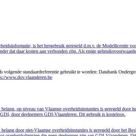
eidsinformatie, is het hergebruik geregeld d.m.v. de Modellicentie voor
nder dat daar kosten aan verbonden zijn. Als enige gebruiksvoorwaarde
eds volgende standaardreferentie gebruikt te worden: Databank Ondergr
ps://www.dov.vlaanderen.be
belang, op niveau van Vlaamse overheidsinstanties is geregeld door h
GDI, door deelnemers GDI-Vlaanderen. Dit gebruik is kosteloos.
belang door niet-Vlaamse overheidsinstanties is geregeld door het Bes
 overheidsdiensten die geen deelnemer zijn aan GDI-Vlaanderen. Dit 