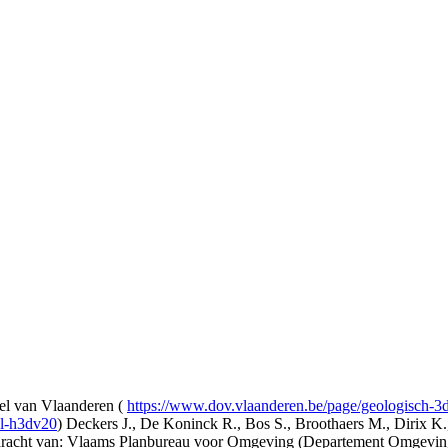
l van Vlaanderen (
https://www.dov.vlaanderen.be/page/geologisch-
el-h3dv20
) Deckers J., De Koninck R., Bos S., Broothaers M., Dirix K.
opdracht van: Vlaams Planbureau voor Omgeving (Departement Omgev