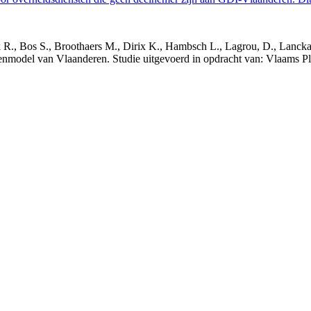
nck R., Bos S., Broothaers M., Dirix K., Hambsch L., Lagrou, D., Lanck
nmodel van Vlaanderen. Studie uitgevoerd in opdracht van: Vlaams