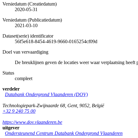
Versiedatum (Creatiedatum)
2020-05-31
Versiedatum (Publicatiedatum)
2021-03-10
Dataset(serie) identificator
56f5e618-8454-4619-9660-0165254cf09d
Doel van vervaardiging
De breuklijnen geven de locaties weer waar verplaatsing heeft 
Status
compleet
verdeler
Databank Ondergrond Vlaanderen (DOV)
Technologiepark-Zwijnaarde 68
,
Gent
,
9052
,
België
+32 9 240 75 00
https://www.dov.vlaanderen.be
uitgever
Ondersteunend Centrum Databank Ondergrond Vlaanderen