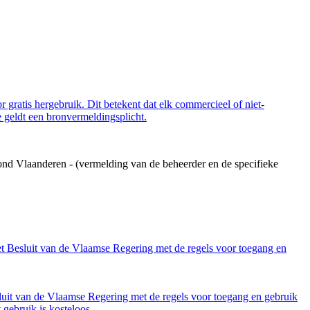
 gratis hergebruik. Dit betekent dat elk commercieel of niet-
 geldt een bronvermeldingsplicht.
ond Vlaanderen - (vermelding van de beheerder en de specifieke
et Besluit van de Vlaamse Regering met de regels voor toegang en
luit van de Vlaamse Regering met de regels voor toegang en gebruik
gebruik is kosteloos.