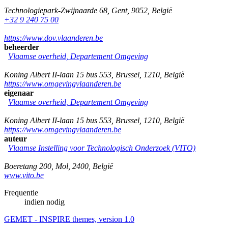
Technologiepark-Zwijnaarde 68
,
Gent
,
9052
,
België
+32 9 240 75 00
https://www.dov.vlaanderen.be
beheerder
Vlaamse overheid, Departement Omgeving
Koning Albert II-laan 15 bus 553
,
Brussel
,
1210
,
België
https://www.omgevingvlaanderen.be
eigenaar
Vlaamse overheid, Departement Omgeving
Koning Albert II-laan 15 bus 553
,
Brussel
,
1210
,
België
https://www.omgevingvlaanderen.be
auteur
Vlaamse Instelling voor Technologisch Onderzoek (VITO)
Boeretang 200
,
Mol
,
2400
,
België
www.vito.be
Frequentie
indien nodig
GEMET - INSPIRE themes, version 1.0