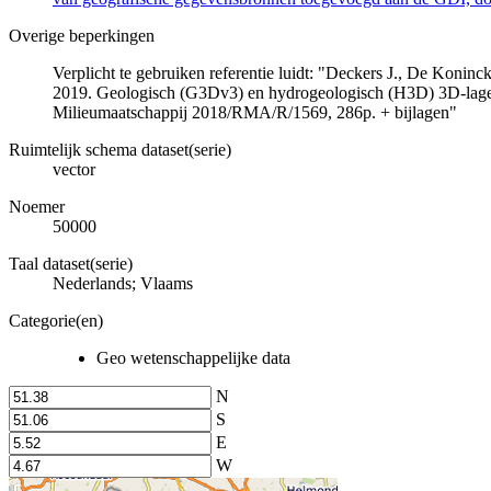
Overige beperkingen
Verplicht te gebruiken referentie luidt: "Deckers J., De Koni
2019. Geologisch (G3Dv3) en hydrogeologisch (H3D) 3D-lage
Milieumaatschappij 2018/RMA/R/1569, 286p. + bijlagen"
Ruimtelijk schema dataset(serie)
vector
Noemer
50000
Taal dataset(serie)
Nederlands; Vlaams
Categorie(en)
Geo wetenschappelijke data
N
S
E
W