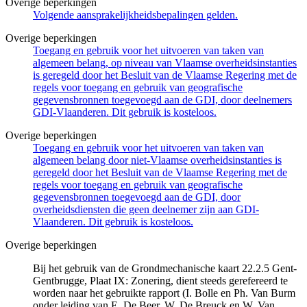
Overige beperkingen
Volgende aansprakelijkheidsbepalingen gelden.
Overige beperkingen
Toegang en gebruik voor het uitvoeren van taken van
algemeen belang, op niveau van Vlaamse overheidsinstanties
is geregeld door het Besluit van de Vlaamse Regering met de
regels voor toegang en gebruik van geografische
gegevensbronnen toegevoegd aan de GDI, door deelnemers
GDI-Vlaanderen. Dit gebruik is kosteloos.
Overige beperkingen
Toegang en gebruik voor het uitvoeren van taken van
algemeen belang door niet-Vlaamse overheidsinstanties is
geregeld door het Besluit van de Vlaamse Regering met de
regels voor toegang en gebruik van geografische
gegevensbronnen toegevoegd aan de GDI, door
overheidsdiensten die geen deelnemer zijn aan GDI-
Vlaanderen. Dit gebruik is kosteloos.
Overige beperkingen
Bij het gebruik van de Grondmechanische kaart 22.2.5 Gent-
Gentbrugge, Plaat IX: Zonering, dient steeds gerefereerd te
worden naar het gebruikte rapport (I. Bolle en Ph. Van Burm
onder leiding van E. De Beer, W. De Breuck en W. Van