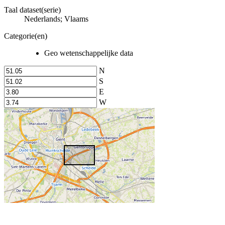
Taal dataset(serie)
Nederlands; Vlaams
Categorie(en)
Geo wetenschappelijke data
N
S
E
W