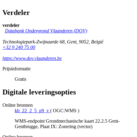
Verdeler
verdeler
Databank Ondergrond Vlaanderen (DOV)
Technologiepark-Zwijnaarde 68
,
Gent
,
9052
,
België
+32 9 240 75 00
https://www.dov.vlaanderen.be
Prijsinformatie
Gratis
Digitale leveringsopties
Online bronnen
kb_22_2_5_p9_v
(
OGC:WMS
)
WMS-endpoint Grondmechanische kaart 22.2.5 Gent-
Gentbrugge, Plaat IX: Zonering (vector)
Online bronnen