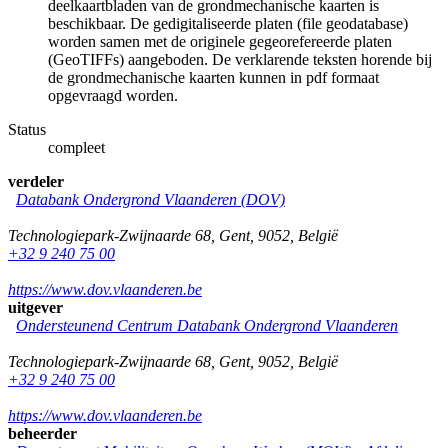
deelkaartbladen van de grondmechanische kaarten is
beschikbaar. De gedigitaliseerde platen (file geodatabase)
worden samen met de originele gegeorefereerde platen
(GeoTIFFs) aangeboden. De verklarende teksten horende bij
de grondmechanische kaarten kunnen in pdf formaat
opgevraagd worden.
Status
compleet
verdeler
Databank Ondergrond Vlaanderen (DOV)
Technologiepark-Zwijnaarde 68
,
Gent
,
9052
,
België
+32 9 240 75 00
https://www.dov.vlaanderen.be
uitgever
Ondersteunend Centrum Databank Ondergrond Vlaanderen
Technologiepark-Zwijnaarde 68
,
Gent
,
9052
,
België
+32 9 240 75 00
https://www.dov.vlaanderen.be
beheerder