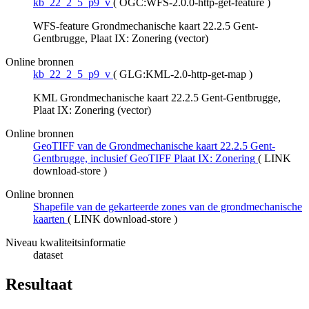
kb_22_2_5_p9_v
(
OGC:WFS-2.0.0-http-get-feature
)
WFS-feature Grondmechanische kaart 22.2.5 Gent-
Gentbrugge, Plaat IX: Zonering (vector)
Online bronnen
kb_22_2_5_p9_v
(
GLG:KML-2.0-http-get-map
)
KML Grondmechanische kaart 22.2.5 Gent-Gentbrugge,
Plaat IX: Zonering (vector)
Online bronnen
GeoTIFF van de Grondmechanische kaart 22.2.5 Gent-
Gentbrugge, inclusief GeoTIFF Plaat IX: Zonering
(
LINK
download-store
)
Online bronnen
Shapefile van de gekarteerde zones van de grondmechanische
kaarten
(
LINK download-store
)
Niveau kwaliteitsinformatie
dataset
Resultaat