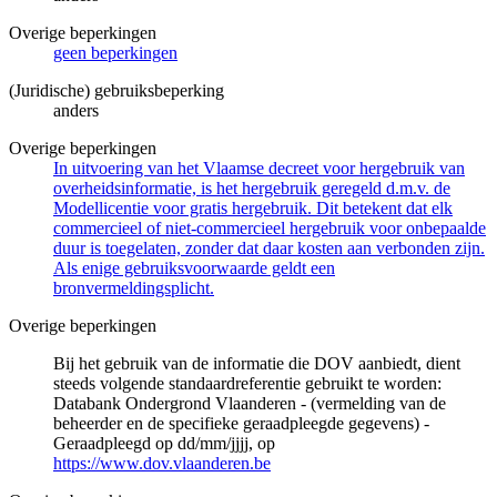
Overige beperkingen
geen beperkingen
(Juridische) gebruiksbeperking
anders
Overige beperkingen
In uitvoering van het Vlaamse decreet voor hergebruik van
overheidsinformatie, is het hergebruik geregeld d.m.v. de
Modellicentie voor gratis hergebruik. Dit betekent dat elk
commercieel of niet-commercieel hergebruik voor onbepaalde
duur is toegelaten, zonder dat daar kosten aan verbonden zijn.
Als enige gebruiksvoorwaarde geldt een
bronvermeldingsplicht.
Overige beperkingen
Bij het gebruik van de informatie die DOV aanbiedt, dient
steeds volgende standaardreferentie gebruikt te worden:
Databank Ondergrond Vlaanderen - (vermelding van de
beheerder en de specifieke geraadpleegde gegevens) -
Geraadpleegd op dd/mm/jjjj, op
https://www.dov.vlaanderen.be