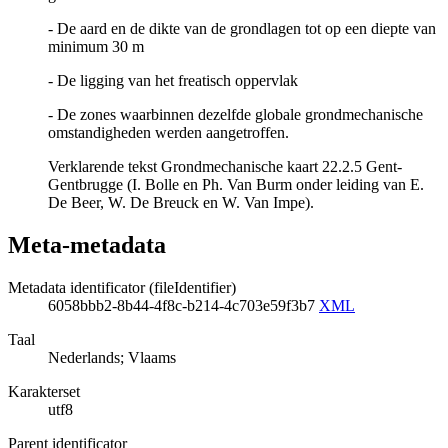
- De aard en de dikte van de grondlagen tot op een diepte van
minimum 30 m
- De ligging van het freatisch oppervlak
- De zones waarbinnen dezelfde globale grondmechanische
omstandigheden werden aangetroffen.
Verklarende tekst Grondmechanische kaart 22.2.5 Gent-
Gentbrugge (I. Bolle en Ph. Van Burm onder leiding van E.
De Beer, W. De Breuck en W. Van Impe).
Meta-metadata
Metadata identificator (fileIdentifier)
6058bbb2-8b44-4f8c-b214-4c703e59f3b7
XML
Taal
Nederlands; Vlaams
Karakterset
utf8
Parent identificator