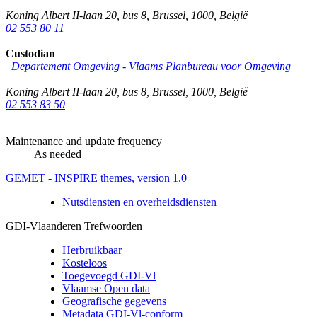
Koning Albert II-laan 20, bus 8
,
Brussel
,
1000
,
België
02 553 80 11
Custodian
Departement Omgeving - Vlaams Planbureau voor Omgeving
Koning Albert II-laan 20, bus 8
,
Brussel
,
1000
,
België
02 553 83 50
Maintenance and update frequency
As needed
GEMET - INSPIRE themes, version 1.0
Nutsdiensten en overheidsdiensten
GDI-Vlaanderen Trefwoorden
Herbruikbaar
Kosteloos
Toegevoegd GDI-Vl
Vlaamse Open data
Geografische gegevens
Metadata GDI-Vl-conform