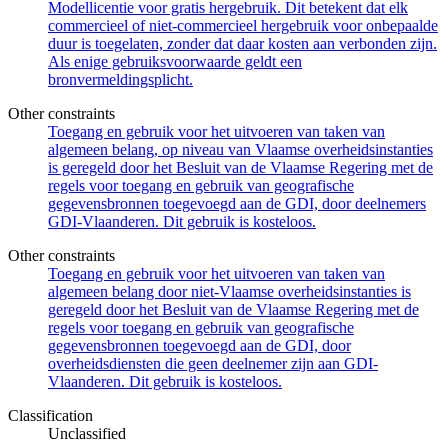
Modellicentie voor gratis hergebruik. Dit betekent dat elk
commercieel of niet-commercieel hergebruik voor onbepaalde
duur is toegelaten, zonder dat daar kosten aan verbonden zijn.
Als enige gebruiksvoorwaarde geldt een
bronvermeldingsplicht.
Other constraints
Toegang en gebruik voor het uitvoeren van taken van
algemeen belang, op niveau van Vlaamse overheidsinstanties
is geregeld door het Besluit van de Vlaamse Regering met de
regels voor toegang en gebruik van geografische
gegevensbronnen toegevoegd aan de GDI, door deelnemers
GDI-Vlaanderen. Dit gebruik is kosteloos.
Other constraints
Toegang en gebruik voor het uitvoeren van taken van
algemeen belang door niet-Vlaamse overheidsinstanties is
geregeld door het Besluit van de Vlaamse Regering met de
regels voor toegang en gebruik van geografische
gegevensbronnen toegevoegd aan de GDI, door
overheidsdiensten die geen deelnemer zijn aan GDI-
Vlaanderen. Dit gebruik is kosteloos.
Classification
Unclassified