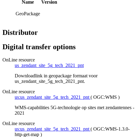
Name
Version
GeoPackage
Distributor
Digital transfer options
OnLine resource
us_zendant_site_5g_tech_2021_pnt
Downloadlink in geopackage formaat voor
us_zendant_site_5g_tech_2021_pnt.
OnLine resource
us:us_zendant_site_5g_tech_2021_pnt
(
OGC:WMS
)
WMS-capabilities 5G-technologie op sites met zendantennes -
2021
OnLine resource
us:us_zendant_site_5g_tech_2021_pnt
(
OGC:WMS-1.3.0-
http-get-map
)