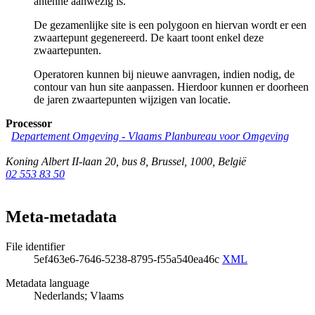
antenne aanwezig is.
De gezamenlijke site is een polygoon en hiervan wordt er een
zwaartepunt gegenereerd. De kaart toont enkel deze
zwaartepunten.
Operatoren kunnen bij nieuwe aanvragen, indien nodig, de
contour van hun site aanpassen. Hierdoor kunnen er doorheen
de jaren zwaartepunten wijzigen van locatie.
Processor
Departement Omgeving - Vlaams Planbureau voor Omgeving
Koning Albert II-laan 20, bus 8
,
Brussel
,
1000
,
België
02 553 83 50
Meta-metadata
File identifier
5ef463e6-7646-5238-8795-f55a540ea46c
XML
Metadata language
Nederlands; Vlaams