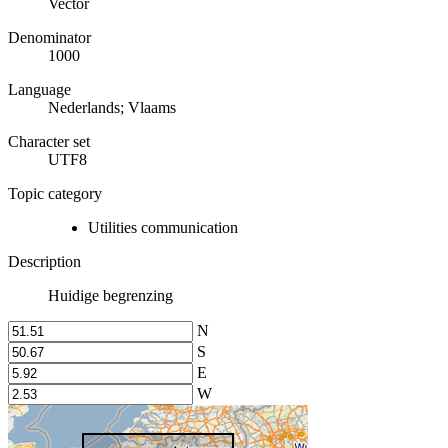
Vector
Denominator
1000
Language
Nederlands; Vlaams
Character set
UTF8
Topic category
Utilities communication
Description
Huidige begrenzing
N
S
E
W