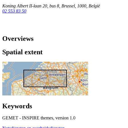
Koning Albert II-laan 20, bus 8
,
Brussel
,
1000
,
België
02 553 83 50
Overviews
Spatial extent
Keywords
GEMET - INSPIRE themes, version 1.0