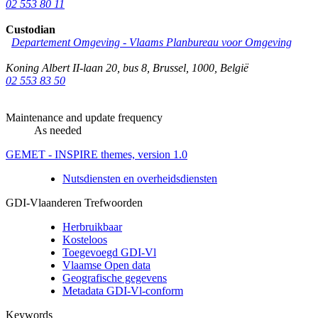
02 553 80 11
Custodian
Departement Omgeving - Vlaams Planbureau voor Omgeving
Koning Albert II-laan 20, bus 8
,
Brussel
,
1000
,
België
02 553 83 50
Maintenance and update frequency
As needed
GEMET - INSPIRE themes, version 1.0
Nutsdiensten en overheidsdiensten
GDI-Vlaanderen Trefwoorden
Herbruikbaar
Kosteloos
Toegevoegd GDI-Vl
Vlaamse Open data
Geografische gegevens
Metadata GDI-Vl-conform
Keywords