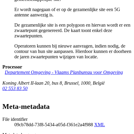
Er wordt nagegaan of er op de gezamenlijke site een 5G
antenne aanwezig is.
De gezamenlijke site is een polygoon en hiervan wordt er een
zwaartepunt gegenereerd. De kaart toont enkel deze
zwaartepunten.
Operatoren kunnen bij nieuwe aanvragen, indien nodig, de
contour van hun site aanpassen. Hierdoor kunnen er doorheen
de jaren zwaartepunten wijzigen van locatie.
Processor
Departement Omgeving - Vlaams Planbureau voor Omgeving
Koning Albert II-laan 20, bus 8
,
Brussel
,
1000
,
België
02 553 83 50
Meta-metadata
File identifier
09cb78dd-73f8-5434-a05d-f361e2a4f988
XML