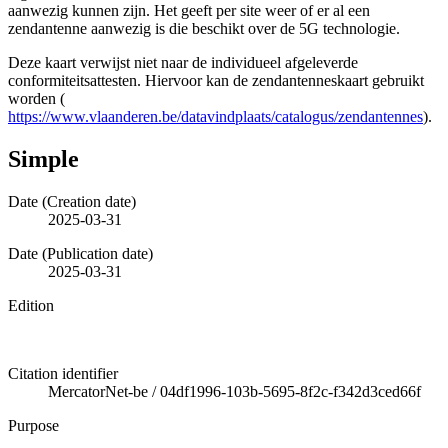
aanwezig kunnen zijn. Het geeft per site weer of er al een
zendantenne aanwezig is die beschikt over de 5G technologie.
Deze kaart verwijst niet naar de individueel afgeleverde
conformiteitsattesten. Hiervoor kan de zendantenneskaart gebruikt
worden (
https://www.vlaanderen.be/datavindplaats/catalogus/zendantennes
).
Simple
Date (Creation date)
2025-03-31
Date (Publication date)
2025-03-31
Edition
Citation identifier
MercatorNet-be
/
04df1996-103b-5695-8f2c-f342d3ced66f
Purpose