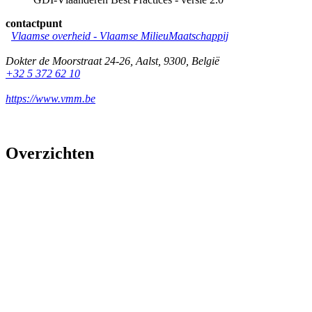
contactpunt
Vlaamse overheid - Vlaamse MilieuMaatschappij
Dokter de Moorstraat 24-26
,
Aalst
,
9300
,
België
+32 5 372 62 10
https://www.vmm.be
Overzichten