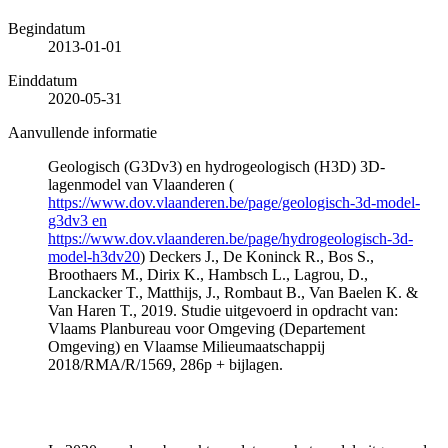
Begindatum
2013-01-01
Einddatum
2020-05-31
Aanvullende informatie
Geologisch (G3Dv3) en hydrogeologisch (H3D) 3D-
lagenmodel van Vlaanderen (
https://www.dov.vlaanderen.be/page/geologisch-3d-model-
g3dv3 en
https://www.dov.vlaanderen.be/page/hydrogeologisch-3d-
model-h3dv20
) Deckers J., De Koninck R., Bos S.,
Broothaers M., Dirix K., Hambsch L., Lagrou, D.,
Lanckacker T., Matthijs, J., Rombaut B., Van Baelen K. &
Van Haren T., 2019. Studie uitgevoerd in opdracht van:
Vlaams Planbureau voor Omgeving (Departement
Omgeving) en Vlaamse Milieumaatschappij
2018/RMA/R/1569, 286p + bijlagen.