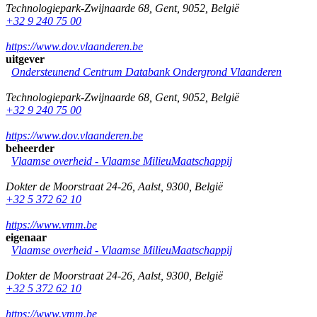
Technologiepark-Zwijnaarde 68
,
Gent
,
9052
,
België
+32 9 240 75 00
https://www.dov.vlaanderen.be
uitgever
Ondersteunend Centrum Databank Ondergrond Vlaanderen
Technologiepark-Zwijnaarde 68
,
Gent
,
9052
,
België
+32 9 240 75 00
https://www.dov.vlaanderen.be
beheerder
Vlaamse overheid - Vlaamse MilieuMaatschappij
Dokter de Moorstraat 24-26
,
Aalst
,
9300
,
België
+32 5 372 62 10
https://www.vmm.be
eigenaar
Vlaamse overheid - Vlaamse MilieuMaatschappij
Dokter de Moorstraat 24-26
,
Aalst
,
9300
,
België
+32 5 372 62 10
https://www.vmm.be