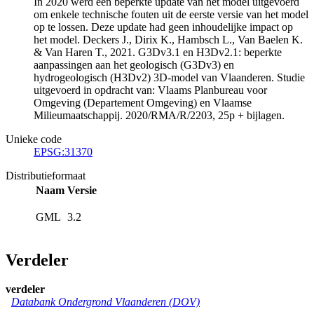
In 2020 werd een beperkte update van het model uitgevoerd
om enkele technische fouten uit de eerste versie van het model
op te lossen. Deze update had geen inhoudelijke impact op
het model. Deckers J., Dirix K., Hambsch L., Van Baelen K.
& Van Haren T., 2021. G3Dv3.1 en H3Dv2.1: beperkte
aanpassingen aan het geologisch (G3Dv3) en
hydrogeologisch (H3Dv2) 3D-model van Vlaanderen. Studie
uitgevoerd in opdracht van: Vlaams Planbureau voor
Omgeving (Departement Omgeving) en Vlaamse
Milieumaatschappij. 2020/RMA/R/2203, 25p + bijlagen.
Unieke code
EPSG:31370
Distributieformaat
Naam
Versie
GML
3.2
Verdeler
verdeler
Databank Ondergrond Vlaanderen (DOV)