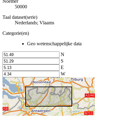
Noemer
50000
Taal dataset(serie)
Nederlands; Vlaams
Categorie(en)
Geo wetenschappelijke data
N
S
E
W