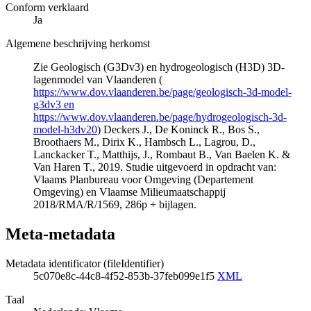
Conform verklaard
Ja
Algemene beschrijving herkomst
Zie Geologisch (G3Dv3) en hydrogeologisch (H3D) 3D-
lagenmodel van Vlaanderen (
https://www.dov.vlaanderen.be/page/geologisch-3d-model-
g3dv3 en
https://www.dov.vlaanderen.be/page/hydrogeologisch-3d-
model-h3dv20
) Deckers J., De Koninck R., Bos S.,
Broothaers M., Dirix K., Hambsch L., Lagrou, D.,
Lanckacker T., Matthijs, J., Rombaut B., Van Baelen K. &
Van Haren T., 2019. Studie uitgevoerd in opdracht van:
Vlaams Planbureau voor Omgeving (Departement
Omgeving) en Vlaamse Milieumaatschappij
2018/RMA/R/1569, 286p + bijlagen.
Meta-metadata
Metadata identificator (fileIdentifier)
5c070e8c-44c8-4f52-853b-37feb099e1f5
XML
Taal