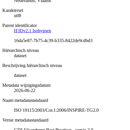
Nederlands; Vlaams
Karakterset
utf8
Parent identificator
H3Dv2.1 Isohypsen
16da5e87-7b75-4c39-b335-8422de9cdbd3
Hiërarchisch niveau
dataset
Beschrijving hiërarchisch niveau
dataset
Metadata wijzigingsdatum
2026-06-22
Naam metadatastandaard
ISO 19115/2003/Cor.1:2006/INSPIRE-TG2.0
Versie metadatastandaard
GDI-Vlaanderen Best Practices - versie 2.0