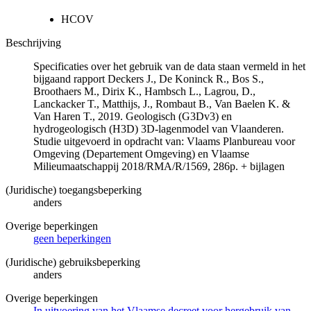
HCOV
Beschrijving
Specificaties over het gebruik van de data staan vermeld in het
bijgaand rapport Deckers J., De Koninck R., Bos S.,
Broothaers M., Dirix K., Hambsch L., Lagrou, D.,
Lanckacker T., Matthijs, J., Rombaut B., Van Baelen K. &
Van Haren T., 2019. Geologisch (G3Dv3) en
hydrogeologisch (H3D) 3D-lagenmodel van Vlaanderen.
Studie uitgevoerd in opdracht van: Vlaams Planbureau voor
Omgeving (Departement Omgeving) en Vlaamse
Milieumaatschappij 2018/RMA/R/1569, 286p. + bijlagen
(Juridische) toegangsbeperking
anders
Overige beperkingen
geen beperkingen
(Juridische) gebruiksbeperking
anders
Overige beperkingen
In uitvoering van het Vlaamse decreet voor hergebruik van