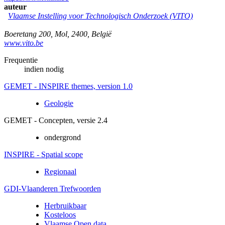
auteur
Vlaamse Instelling voor Technologisch Onderzoek (VITO)
Boeretang 200
,
Mol
,
2400
,
België
www.vito.be
Frequentie
indien nodig
GEMET - INSPIRE themes, version 1.0
Geologie
GEMET - Concepten, versie 2.4
ondergrond
INSPIRE - Spatial scope
Regionaal
GDI-Vlaanderen Trefwoorden
Herbruikbaar
Kosteloos
Vlaamse Open data