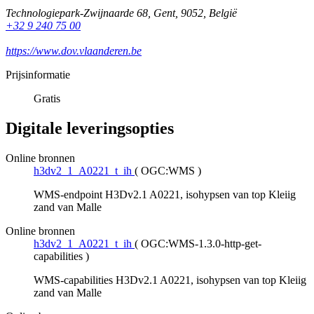
Technologiepark-Zwijnaarde 68
,
Gent
,
9052
,
België
+32 9 240 75 00
https://www.dov.vlaanderen.be
Prijsinformatie
Gratis
Digitale leveringsopties
Online bronnen
h3dv2_1_A0221_t_ih
(
OGC:WMS
)
WMS-endpoint H3Dv2.1 A0221, isohypsen van top Kleiig
zand van Malle
Online bronnen
h3dv2_1_A0221_t_ih
(
OGC:WMS-1.3.0-http-get-
capabilities
)
WMS-capabilities H3Dv2.1 A0221, isohypsen van top Kleiig
zand van Malle