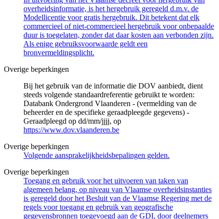
overheidsinformatie, is het hergebruik geregeld d.m.v. de
Modellicentie voor gratis hergebruik. Dit betekent dat elk
commercieel of niet-commercieel hergebruik voor onbepaalde
duur is toegelaten, zonder dat daar kosten aan verbonden zijn.
Als enige gebruiksvoorwaarde geldt een
bronvermeldingsplicht.
Overige beperkingen
Bij het gebruik van de informatie die DOV aanbiedt, dient
steeds volgende standaardreferentie gebruikt te worden:
Databank Ondergrond Vlaanderen - (vermelding van de
beheerder en de specifieke geraadpleegde gegevens) -
Geraadpleegd op dd/mm/jjjj, op
https://www.dov.vlaanderen.be
Overige beperkingen
Volgende aansprakelijkheidsbepalingen gelden.
Overige beperkingen
Toegang en gebruik voor het uitvoeren van taken van
algemeen belang, op niveau van Vlaamse overheidsinstanties
is geregeld door het Besluit van de Vlaamse Regering met de
regels voor toegang en gebruik van geografische
gegevensbronnen toegevoegd aan de GDI, door deelnemers