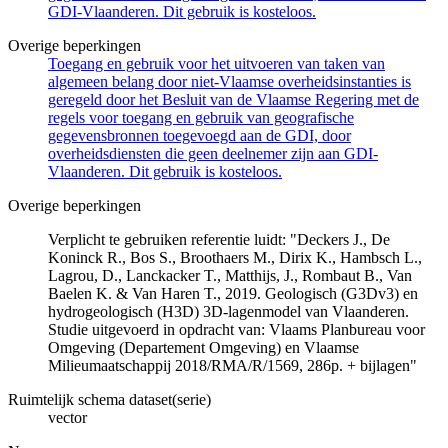
GDI-Vlaanderen. Dit gebruik is kosteloos.
Overige beperkingen
Toegang en gebruik voor het uitvoeren van taken van
algemeen belang door niet-Vlaamse overheidsinstanties is
geregeld door het Besluit van de Vlaamse Regering met de
regels voor toegang en gebruik van geografische
gegevensbronnen toegevoegd aan de GDI, door
overheidsdiensten die geen deelnemer zijn aan GDI-
Vlaanderen. Dit gebruik is kosteloos.
Overige beperkingen
Verplicht te gebruiken referentie luidt: "Deckers J., De
Koninck R., Bos S., Broothaers M., Dirix K., Hambsch L.,
Lagrou, D., Lanckacker T., Matthijs, J., Rombaut B., Van
Baelen K. & Van Haren T., 2019. Geologisch (G3Dv3) en
hydrogeologisch (H3D) 3D-lagenmodel van Vlaanderen.
Studie uitgevoerd in opdracht van: Vlaams Planbureau voor
Omgeving (Departement Omgeving) en Vlaamse
Milieumaatschappij 2018/RMA/R/1569, 286p. + bijlagen"
Ruimtelijk schema dataset(serie)
vector