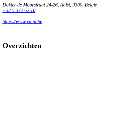
Dokter de Moorstraat 24-26
,
Aalst
,
9300
,
België
+32 5 372 62 10
https://www.vmm.be
Overzichten