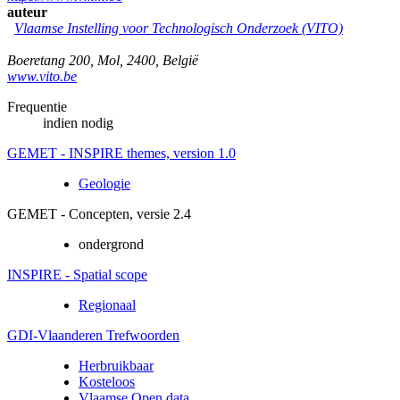
auteur
Vlaamse Instelling voor Technologisch Onderzoek (VITO)
Boeretang 200
,
Mol
,
2400
,
België
www.vito.be
Frequentie
indien nodig
GEMET - INSPIRE themes, version 1.0
Geologie
GEMET - Concepten, versie 2.4
ondergrond
INSPIRE - Spatial scope
Regionaal
GDI-Vlaanderen Trefwoorden
Herbruikbaar
Kosteloos
Vlaamse Open data