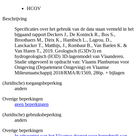
HCOV
Beschrijving
Specificaties over het gebruik van de data staan vermeld in het
bijgaand rapport Deckers J., De Koninck R., Bos S.,
Broothaers M., Dirix K., Hambsch L., Lagrou, D.,
Lanckacker T., Matthijs, J., Rombaut B., Van Baelen K. &
Van Haren T., 2019. Geologisch (G3Dv3) en
hydrogeologisch (H3D) 3D-lagenmodel van Vlaanderen.
Studie uitgevoerd in opdracht van: Vlaams Planbureau voor
Omgeving (Departement Omgeving) en Vlaamse
Milieumaatschappij 2018/RMA/R/1569, 286p. + bijlagen
(Juridische) toegangsbeperking
anders
Overige beperkingen
geen beperkingen
(Juridische) gebruiksbeperking
anders
Overige beperkingen
In uitvoering van het Vlaamse decreet voor hergebruik van