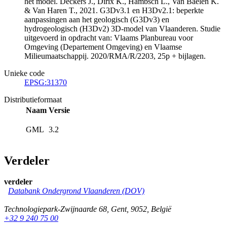
het model. Deckers J., Dirix K., Hambsch L., Van Baelen K.
& Van Haren T., 2021. G3Dv3.1 en H3Dv2.1: beperkte
aanpassingen aan het geologisch (G3Dv3) en
hydrogeologisch (H3Dv2) 3D-model van Vlaanderen. Studie
uitgevoerd in opdracht van: Vlaams Planbureau voor
Omgeving (Departement Omgeving) en Vlaamse
Milieumaatschappij. 2020/RMA/R/2203, 25p + bijlagen.
Unieke code
EPSG:31370
Distributieformaat
Naam
Versie
GML
3.2
Verdeler
verdeler
Databank Ondergrond Vlaanderen (DOV)
Technologiepark-Zwijnaarde 68
,
Gent
,
9052
,
België
+32 9 240 75 00