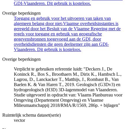
GDI-Vlaanderen. Dit gebruik is kosteloos.
Overige beperkingen
Toegang en gebruik voor het uitvoeren van taken van
algemeen belang door niet-Vlaamse overheidsinstanties is
geregeld door het Besluit van de Vlaamse Regering met de
regels voor toegang en gebruik van geografische
gegevensbronnen toegevoegd aan de GDI, door
overheidsdiensten die geen deelnemer zijn aan GDI-
Vlaanderen. Dit gebruik is kosteloos.
Overige beperkingen
Verplicht te gebruiken referentie luidt: "Deckers J., De
Koninck R., Bos S., Broothaers M., Dirix K., Hambsch L.,
Lagrou, D., Lanckacker T., Matthijs, J., Rombaut B., Van
Baelen K. & Van Haren T., 2019. Geologisch (G3Dv3) en
hydrogeologisch (H3D) 3D-lagenmodel van Vlaanderen.
Studie uitgevoerd in opdracht van: Vlaams Planbureau voor
Omgeving (Departement Omgeving) en Vlaamse
Milieumaatschappij 2018/RMA/R/1569, 286p. + bijlagen"
Ruimtelijk schema dataset(serie)
vector