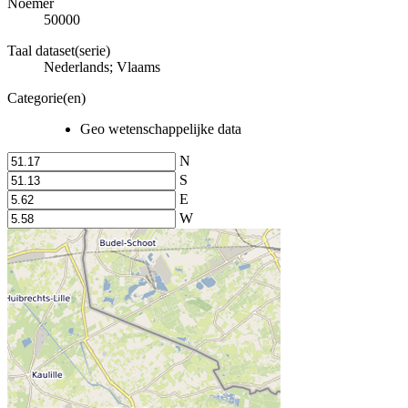
Noemer
50000
Taal dataset(serie)
Nederlands; Vlaams
Categorie(en)
Geo wetenschappelijke data
N
S
E
W