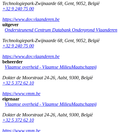
Technologiepark-Zwijnaarde 68
,
Gent
,
9052
,
België
+32 9 240 75 00
https://www.dov.vlaanderen.be
uitgever
Ondersteunend Centrum Databank Ondergrond Vlaanderen
Technologiepark-Zwijnaarde 68
,
Gent
,
9052
,
België
+32 9 240 75 00
https://www.dov.vlaanderen.be
beheerder
Vlaamse overheid - Vlaamse MilieuMaatschappij
Dokter de Moorstraat 24-26
,
Aalst
,
9300
,
België
+32 5 372 62 10
https://www.vmm.be
eigenaar
Vlaamse overheid - Vlaamse MilieuMaatschappij
Dokter de Moorstraat 24-26
,
Aalst
,
9300
,
België
+32 5 372 62 10
https://www.vmm.be