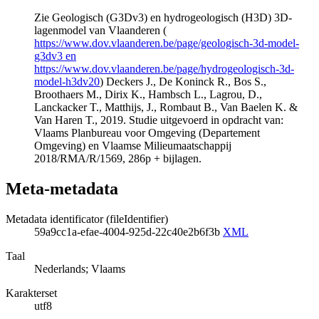
Zie Geologisch (G3Dv3) en hydrogeologisch (H3D) 3D-
lagenmodel van Vlaanderen (
https://www.dov.vlaanderen.be/page/geologisch-3d-model-
g3dv3 en
https://www.dov.vlaanderen.be/page/hydrogeologisch-3d-
model-h3dv20
) Deckers J., De Koninck R., Bos S.,
Broothaers M., Dirix K., Hambsch L., Lagrou, D.,
Lanckacker T., Matthijs, J., Rombaut B., Van Baelen K. &
Van Haren T., 2019. Studie uitgevoerd in opdracht van:
Vlaams Planbureau voor Omgeving (Departement
Omgeving) en Vlaamse Milieumaatschappij
2018/RMA/R/1569, 286p + bijlagen.
Meta-metadata
Metadata identificator (fileIdentifier)
59a9cc1a-efae-4004-925d-22c40e2b6f3b
XML
Taal
Nederlands; Vlaams
Karakterset
utf8