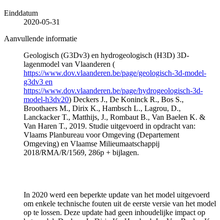
Einddatum
2020-05-31
Aanvullende informatie
Geologisch (G3Dv3) en hydrogeologisch (H3D) 3D-
lagenmodel van Vlaanderen (
https://www.dov.vlaanderen.be/page/geologisch-3d-model-
g3dv3 en
https://www.dov.vlaanderen.be/page/hydrogeologisch-3d-
model-h3dv20
) Deckers J., De Koninck R., Bos S.,
Broothaers M., Dirix K., Hambsch L., Lagrou, D.,
Lanckacker T., Matthijs, J., Rombaut B., Van Baelen K. &
Van Haren T., 2019. Studie uitgevoerd in opdracht van:
Vlaams Planbureau voor Omgeving (Departement
Omgeving) en Vlaamse Milieumaatschappij
2018/RMA/R/1569, 286p + bijlagen.
In 2020 werd een beperkte update van het model uitgevoerd
om enkele technische fouten uit de eerste versie van het model
op te lossen. Deze update had geen inhoudelijke impact op