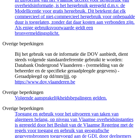
overheidsinformatie, is het hergebruik geregeld d.m.v. de
Modellicentie voor gratis hergebruik. Dit betekent dat elk
commercieel of niet-commercieel hergebruik voor onbepaalde
duur is toegelaten, zonder dat daar kosten aan verbonden zijn.
Als enige gebruiksvoorwaarde geldt een
bronvermeldingsplicht.
Overige beperkingen
Bij het gebruik van de informatie die DOV aanbiedt, dient
steeds volgende standaardreferentie gebruikt te worden:
Databank Ondergrond Vlaanderen - (vermelding van de
beheerder en de specifieke geraadpleegde gegevens) -
Geraadpleegd op dd/mm/jjjj, op
https://www.dov.vlaanderen.be
Overige beperkingen
Volgende aansprakelijkheidsbepalingen gelden.
Overige beperkingen
Toegang en gebruik voor het uitvoeren van taken van
algemeen belang, op niveau van Vlaamse overheidsinstanties
is geregeld door het Besluit van de Vlaamse Regering met de
regels voor toegang en gebruik van geografische
gegevensbronnen toegevoegd aan de GDI, door deelnemers