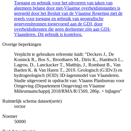
Toegang en gebruik voor het uitvoeren van taken van
algemeen belang door niet-Vlaamse overheidsinstanties is
geregeld door het Besluit van de Vlaamse Regering met de
regels voor toegang en gebruik van geografische
gegevensbronnen toegevoegd aan de GDI, door
overheidsdiensten die geen deelnemer zijn aan GDI-
Vlaanderen. Dit gebruik is kosteloos.
Overige beperkingen
Verplicht te gebruiken referentie luidt: "Deckers J., De
Koninck R., Bos S., Broothaers M., Dirix K., Hambsch L.,
Lagrou, D., Lanckacker T., Matthijs, J., Rombaut B., Van
Baelen K. & Van Haren T., 2019. Geologisch (G3Dv3) en
hydrogeologisch (H3D) 3D-lagenmodel van Vlaanderen.
Studie uitgevoerd in opdracht van: Vlaams Planbureau voor
Omgeving (Departement Omgeving) en Vlaamse
Milieumaatschappij 2018/RMA/R/1569, 286p. + bijlagen"
Ruimtelijk schema dataset(serie)
vector
Noemer
50000