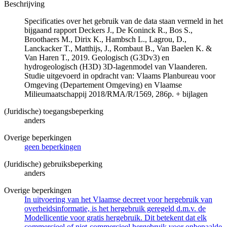
Beschrijving
Specificaties over het gebruik van de data staan vermeld in het
bijgaand rapport Deckers J., De Koninck R., Bos S.,
Broothaers M., Dirix K., Hambsch L., Lagrou, D.,
Lanckacker T., Matthijs, J., Rombaut B., Van Baelen K. &
Van Haren T., 2019. Geologisch (G3Dv3) en
hydrogeologisch (H3D) 3D-lagenmodel van Vlaanderen.
Studie uitgevoerd in opdracht van: Vlaams Planbureau voor
Omgeving (Departement Omgeving) en Vlaamse
Milieumaatschappij 2018/RMA/R/1569, 286p. + bijlagen
(Juridische) toegangsbeperking
anders
Overige beperkingen
geen beperkingen
(Juridische) gebruiksbeperking
anders
Overige beperkingen
In uitvoering van het Vlaamse decreet voor hergebruik van
overheidsinformatie, is het hergebruik geregeld d.m.v. de
Modellicentie voor gratis hergebruik. Dit betekent dat elk
commercieel of niet-commercieel hergebruik voor onbepaalde