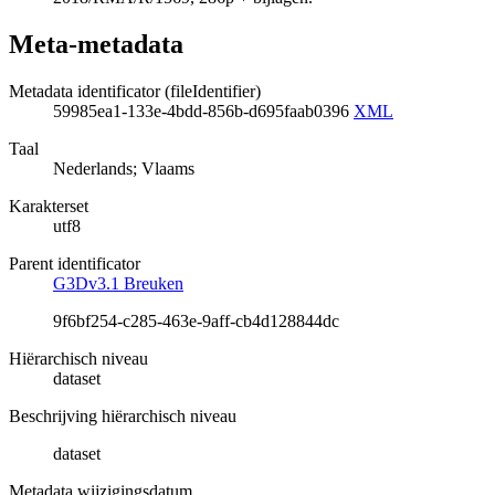
Meta-metadata
Metadata identificator (fileIdentifier)
59985ea1-133e-4bdd-856b-d695faab0396
XML
Taal
Nederlands; Vlaams
Karakterset
utf8
Parent identificator
G3Dv3.1 Breuken
9f6bf254-c285-463e-9aff-cb4d128844dc
Hiërarchisch niveau
dataset
Beschrijving hiërarchisch niveau
dataset
Metadata wijzigingsdatum