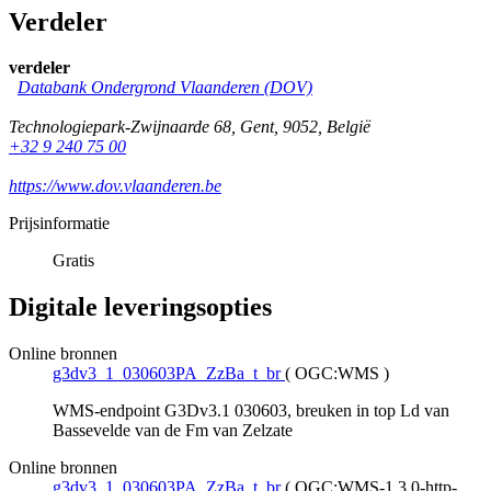
Verdeler
verdeler
Databank Ondergrond Vlaanderen (DOV)
Technologiepark-Zwijnaarde 68
,
Gent
,
9052
,
België
+32 9 240 75 00
https://www.dov.vlaanderen.be
Prijsinformatie
Gratis
Digitale leveringsopties
Online bronnen
g3dv3_1_030603PA_ZzBa_t_br
(
OGC:WMS
)
WMS-endpoint G3Dv3.1 030603, breuken in top Ld van
Bassevelde van de Fm van Zelzate
Online bronnen
g3dv3_1_030603PA_ZzBa_t_br
(
OGC:WMS-1.3.0-http-