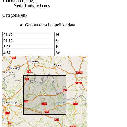
Taal dataset(serie)
Nederlands; Vlaams
Categorie(en)
Geo wetenschappelijke data
N
S
E
W