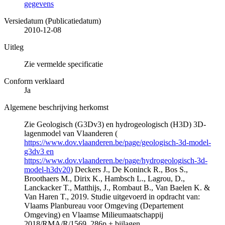
gegevens
Versiedatum (Publicatiedatum)
2010-12-08
Uitleg
Zie vermelde specificatie
Conform verklaard
Ja
Algemene beschrijving herkomst
Zie Geologisch (G3Dv3) en hydrogeologisch (H3D) 3D-
lagenmodel van Vlaanderen (
https://www.dov.vlaanderen.be/page/geologisch-3d-model-
g3dv3 en
https://www.dov.vlaanderen.be/page/hydrogeologisch-3d-
model-h3dv20
) Deckers J., De Koninck R., Bos S.,
Broothaers M., Dirix K., Hambsch L., Lagrou, D.,
Lanckacker T., Matthijs, J., Rombaut B., Van Baelen K. &
Van Haren T., 2019. Studie uitgevoerd in opdracht van:
Vlaams Planbureau voor Omgeving (Departement
Omgeving) en Vlaamse Milieumaatschappij
2018/RMA/R/1569, 286p + bijlagen.