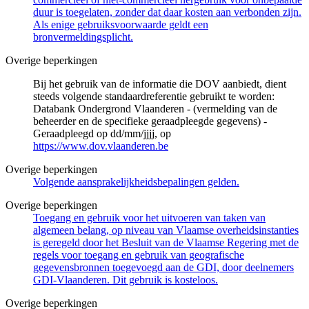
duur is toegelaten, zonder dat daar kosten aan verbonden zijn.
Als enige gebruiksvoorwaarde geldt een
bronvermeldingsplicht.
Overige beperkingen
Bij het gebruik van de informatie die DOV aanbiedt, dient
steeds volgende standaardreferentie gebruikt te worden:
Databank Ondergrond Vlaanderen - (vermelding van de
beheerder en de specifieke geraadpleegde gegevens) -
Geraadpleegd op dd/mm/jjjj, op
https://www.dov.vlaanderen.be
Overige beperkingen
Volgende aansprakelijkheidsbepalingen gelden.
Overige beperkingen
Toegang en gebruik voor het uitvoeren van taken van
algemeen belang, op niveau van Vlaamse overheidsinstanties
is geregeld door het Besluit van de Vlaamse Regering met de
regels voor toegang en gebruik van geografische
gegevensbronnen toegevoegd aan de GDI, door deelnemers
GDI-Vlaanderen. Dit gebruik is kosteloos.
Overige beperkingen