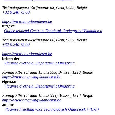
Technologiepark-Zwijnaarde 68
,
Gent
,
9052
,
België
+32 9 240 75 00
https://www.dov.vlaanderen.be
uitgever
Ondersteunend Centrum Databank Ondergrond Vlaanderen
Technologiepark-Zwijnaarde 68
,
Gent
,
9052
,
België
+32 9 240 75 00
https://www.dov.vlaanderen.be
beheerder
Vlaamse overheid, Departement Omgeving
Koning Albert II-laan 15 bus 553
,
Brussel
,
1210
,
België
https://www.omgevingvlaanderen.be
eigenaar
Vlaamse overheid, Departement Omgeving
Koning Albert II-laan 15 bus 553
,
Brussel
,
1210
,
België
https://www.omgevingvlaanderen.be
auteur
Vlaamse Instelling voor Technologisch Onderzoek (VITO)