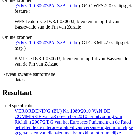
Online bronnen
g3dv3_1_030603PA_ZzBa_t_br
(
OGC:WFS-2.0.0-http-get-
feature
)
WFS-feature G3Dv3.1 030603, breuken in top Ld van
Bassevelde van de Fm van Zelzate
Online bronnen
g3dv3_1_030603PA_ZzBa_t_br
(
GLG:KML-2.0-http-get-
map
)
KML G3Dv3.1 030603, breuken in top Ld van Bassevelde
van de Fm van Zelzate
Niveau kwaliteitsinformatie
dataset
Resultaat
Titel specificatie
VERORDENING (EU) Nr. 1089/2010 VAN DE
COMMISSIE van 23 november 2010 ter uitvoering van
Richtlijn 2007/2/EG van het Europees Parlement en de Raad
betreffende de interoperabiliteit van verzamelingen ruimtelijke
gegevens en van diensten met betrekking tot ruimtelijke