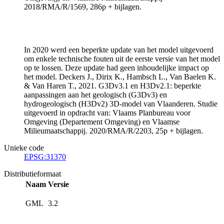
2018/RMA/R/1569, 286p + bijlagen.
In 2020 werd een beperkte update van het model uitgevoerd
om enkele technische fouten uit de eerste versie van het model
op te lossen. Deze update had geen inhoudelijke impact op
het model. Deckers J., Dirix K., Hambsch L., Van Baelen K.
& Van Haren T., 2021. G3Dv3.1 en H3Dv2.1: beperkte
aanpassingen aan het geologisch (G3Dv3) en
hydrogeologisch (H3Dv2) 3D-model van Vlaanderen. Studie
uitgevoerd in opdracht van: Vlaams Planbureau voor
Omgeving (Departement Omgeving) en Vlaamse
Milieumaatschappij. 2020/RMA/R/2203, 25p + bijlagen.
Unieke code
EPSG:31370
Distributieformaat
Naam
Versie
GML
3.2