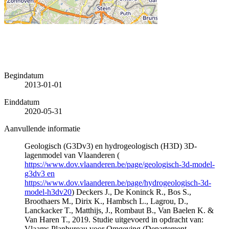
Begindatum
2013-01-01
Einddatum
2020-05-31
Aanvullende informatie
Geologisch (G3Dv3) en hydrogeologisch (H3D) 3D-
lagenmodel van Vlaanderen (
https://www.dov.vlaanderen.be/page/geologisch-3d-model-
g3dv3 en
https://www.dov.vlaanderen.be/page/hydrogeologisch-3d-
model-h3dv20
) Deckers J., De Koninck R., Bos S.,
Broothaers M., Dirix K., Hambsch L., Lagrou, D.,
Lanckacker T., Matthijs, J., Rombaut B., Van Baelen K. &
Van Haren T., 2019. Studie uitgevoerd in opdracht van:
Vlaams Planbureau voor Omgeving (Departement