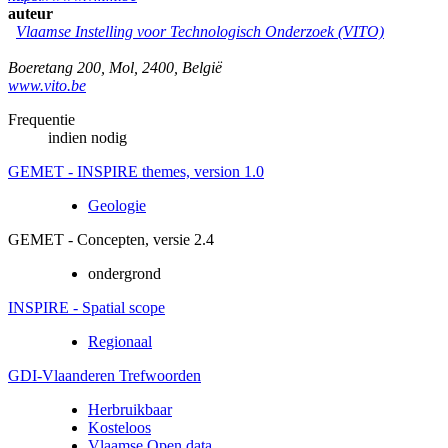
auteur
Vlaamse Instelling voor Technologisch Onderzoek (VITO)
Boeretang 200
,
Mol
,
2400
,
België
www.vito.be
Frequentie
indien nodig
GEMET - INSPIRE themes, version 1.0
Geologie
GEMET - Concepten, versie 2.4
ondergrond
INSPIRE - Spatial scope
Regionaal
GDI-Vlaanderen Trefwoorden
Herbruikbaar
Kosteloos
Vlaamse Open data