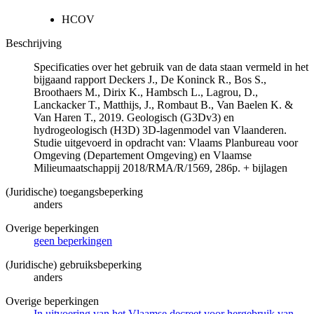
HCOV
Beschrijving
Specificaties over het gebruik van de data staan vermeld in het
bijgaand rapport Deckers J., De Koninck R., Bos S.,
Broothaers M., Dirix K., Hambsch L., Lagrou, D.,
Lanckacker T., Matthijs, J., Rombaut B., Van Baelen K. &
Van Haren T., 2019. Geologisch (G3Dv3) en
hydrogeologisch (H3D) 3D-lagenmodel van Vlaanderen.
Studie uitgevoerd in opdracht van: Vlaams Planbureau voor
Omgeving (Departement Omgeving) en Vlaamse
Milieumaatschappij 2018/RMA/R/1569, 286p. + bijlagen
(Juridische) toegangsbeperking
anders
Overige beperkingen
geen beperkingen
(Juridische) gebruiksbeperking
anders
Overige beperkingen
In uitvoering van het Vlaamse decreet voor hergebruik van