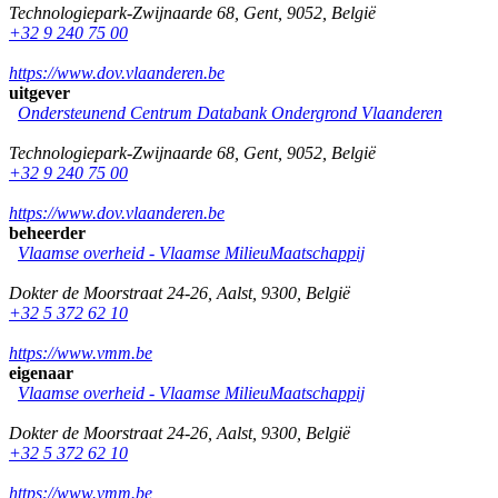
Technologiepark-Zwijnaarde 68
,
Gent
,
9052
,
België
+32 9 240 75 00
https://www.dov.vlaanderen.be
uitgever
Ondersteunend Centrum Databank Ondergrond Vlaanderen
Technologiepark-Zwijnaarde 68
,
Gent
,
9052
,
België
+32 9 240 75 00
https://www.dov.vlaanderen.be
beheerder
Vlaamse overheid - Vlaamse MilieuMaatschappij
Dokter de Moorstraat 24-26
,
Aalst
,
9300
,
België
+32 5 372 62 10
https://www.vmm.be
eigenaar
Vlaamse overheid - Vlaamse MilieuMaatschappij
Dokter de Moorstraat 24-26
,
Aalst
,
9300
,
België
+32 5 372 62 10
https://www.vmm.be