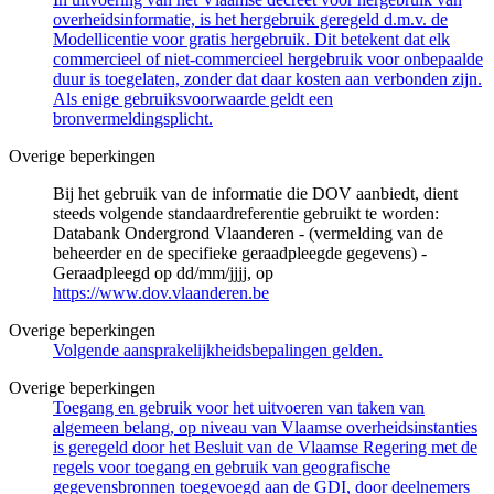
overheidsinformatie, is het hergebruik geregeld d.m.v. de
Modellicentie voor gratis hergebruik. Dit betekent dat elk
commercieel of niet-commercieel hergebruik voor onbepaalde
duur is toegelaten, zonder dat daar kosten aan verbonden zijn.
Als enige gebruiksvoorwaarde geldt een
bronvermeldingsplicht.
Overige beperkingen
Bij het gebruik van de informatie die DOV aanbiedt, dient
steeds volgende standaardreferentie gebruikt te worden:
Databank Ondergrond Vlaanderen - (vermelding van de
beheerder en de specifieke geraadpleegde gegevens) -
Geraadpleegd op dd/mm/jjjj, op
https://www.dov.vlaanderen.be
Overige beperkingen
Volgende aansprakelijkheidsbepalingen gelden.
Overige beperkingen
Toegang en gebruik voor het uitvoeren van taken van
algemeen belang, op niveau van Vlaamse overheidsinstanties
is geregeld door het Besluit van de Vlaamse Regering met de
regels voor toegang en gebruik van geografische
gegevensbronnen toegevoegd aan de GDI, door deelnemers