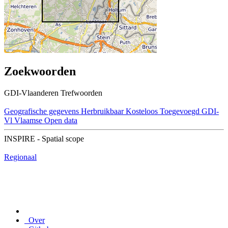
Zoekwoorden
GDI-Vlaanderen Trefwoorden
Geografische gegevens
Herbruikbaar
Kosteloos
Toegevoegd GDI-
Vl
Vlaamse Open data
INSPIRE - Spatial scope
Regionaal
Over