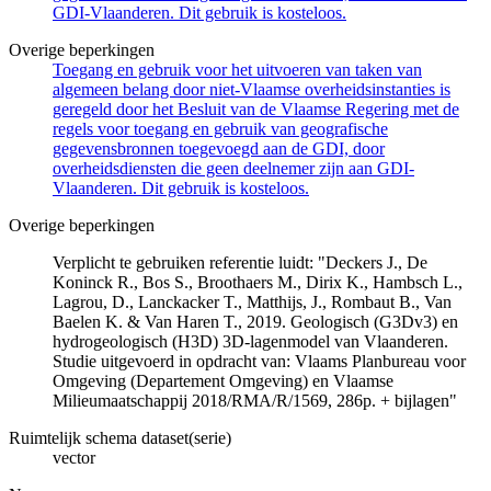
GDI-Vlaanderen. Dit gebruik is kosteloos.
Overige beperkingen
Toegang en gebruik voor het uitvoeren van taken van
algemeen belang door niet-Vlaamse overheidsinstanties is
geregeld door het Besluit van de Vlaamse Regering met de
regels voor toegang en gebruik van geografische
gegevensbronnen toegevoegd aan de GDI, door
overheidsdiensten die geen deelnemer zijn aan GDI-
Vlaanderen. Dit gebruik is kosteloos.
Overige beperkingen
Verplicht te gebruiken referentie luidt: "Deckers J., De
Koninck R., Bos S., Broothaers M., Dirix K., Hambsch L.,
Lagrou, D., Lanckacker T., Matthijs, J., Rombaut B., Van
Baelen K. & Van Haren T., 2019. Geologisch (G3Dv3) en
hydrogeologisch (H3D) 3D-lagenmodel van Vlaanderen.
Studie uitgevoerd in opdracht van: Vlaams Planbureau voor
Omgeving (Departement Omgeving) en Vlaamse
Milieumaatschappij 2018/RMA/R/1569, 286p. + bijlagen"
Ruimtelijk schema dataset(serie)
vector