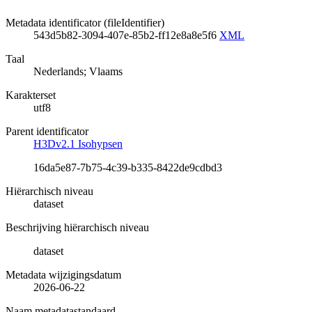
Metadata identificator (fileIdentifier)
543d5b82-3094-407e-85b2-ff12e8a8e5f6
XML
Taal
Nederlands; Vlaams
Karakterset
utf8
Parent identificator
H3Dv2.1 Isohypsen
16da5e87-7b75-4c39-b335-8422de9cdbd3
Hiërarchisch niveau
dataset
Beschrijving hiërarchisch niveau
dataset
Metadata wijzigingsdatum
2026-06-22
Naam metadatastandaard