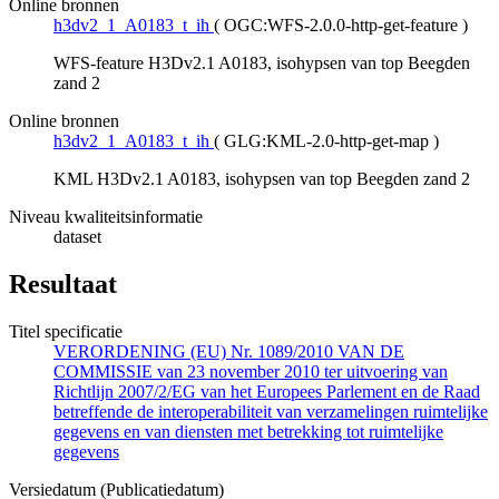
Online bronnen
h3dv2_1_A0183_t_ih
(
OGC:WFS-2.0.0-http-get-feature
)
WFS-feature H3Dv2.1 A0183, isohypsen van top Beegden
zand 2
Online bronnen
h3dv2_1_A0183_t_ih
(
GLG:KML-2.0-http-get-map
)
KML H3Dv2.1 A0183, isohypsen van top Beegden zand 2
Niveau kwaliteitsinformatie
dataset
Resultaat
Titel specificatie
VERORDENING (EU) Nr. 1089/2010 VAN DE
COMMISSIE van 23 november 2010 ter uitvoering van
Richtlijn 2007/2/EG van het Europees Parlement en de Raad
betreffende de interoperabiliteit van verzamelingen ruimtelijke
gegevens en van diensten met betrekking tot ruimtelijke
gegevens
Versiedatum (Publicatiedatum)