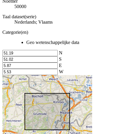
Noemer
50000
Taal dataset(serie)
Nederlands; Vlaams
Categorie(en)
Geo wetenschappelijke data
N
S
E
W