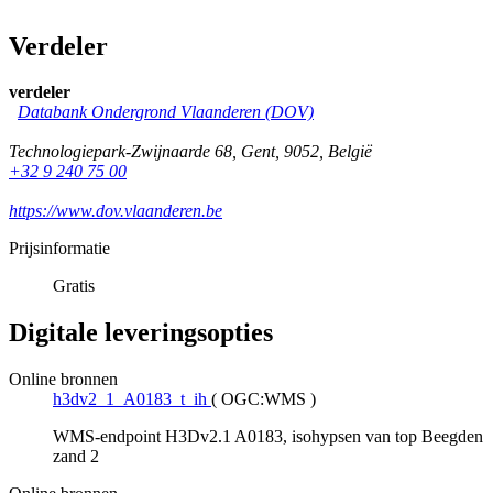
Verdeler
verdeler
Databank Ondergrond Vlaanderen (DOV)
Technologiepark-Zwijnaarde 68
,
Gent
,
9052
,
België
+32 9 240 75 00
https://www.dov.vlaanderen.be
Prijsinformatie
Gratis
Digitale leveringsopties
Online bronnen
h3dv2_1_A0183_t_ih
(
OGC:WMS
)
WMS-endpoint H3Dv2.1 A0183, isohypsen van top Beegden
zand 2