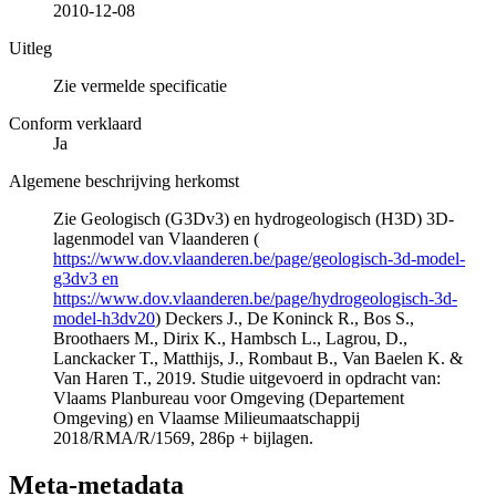
2010-12-08
Uitleg
Zie vermelde specificatie
Conform verklaard
Ja
Algemene beschrijving herkomst
Zie Geologisch (G3Dv3) en hydrogeologisch (H3D) 3D-
lagenmodel van Vlaanderen (
https://www.dov.vlaanderen.be/page/geologisch-3d-model-
g3dv3 en
https://www.dov.vlaanderen.be/page/hydrogeologisch-3d-
model-h3dv20
) Deckers J., De Koninck R., Bos S.,
Broothaers M., Dirix K., Hambsch L., Lagrou, D.,
Lanckacker T., Matthijs, J., Rombaut B., Van Baelen K. &
Van Haren T., 2019. Studie uitgevoerd in opdracht van:
Vlaams Planbureau voor Omgeving (Departement
Omgeving) en Vlaamse Milieumaatschappij
2018/RMA/R/1569, 286p + bijlagen.
Meta-metadata