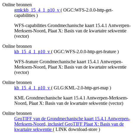
Online bronnen
gmk:kb_15_4_1_p10_v
(
OGC:WFS-2.0.0-http-get-
capabilities
)
WFS-capabilities Grondmechanische kaart 15.4.1 Antwerpen-
Merksem-Noord, Plaat X: Basis van de kwartaire sekwentie
(vector)
Online bronnen
kb_15_4_1_p10_v
(
OGC:WFS-2.0.0-http-get-feature
)
WFS-feature Grondmechanische kaart 15.4.1 Antwerpen-
Merksem-Noord, Plaat X: Basis van de kwartaire sekwentie
(vector)
Online bronnen
kb_15_4_1_p10_v
(
GLG:KML-2.0-http-get-map
)
KML Grondmechanische kaart 15.4.1 Antwerpen-Merksem-
Noord, Plaat X: Basis van de kwartaire sekwentie (vector)
Online bronnen
GeoTIFF van de Grondmechanische kaart 15.4.1 Antwerpen-
Merksem-Noord, inclusief GeoTIFF Plaat X: Basis van de
kwartaire sekwentie
(
LINK download-store
)