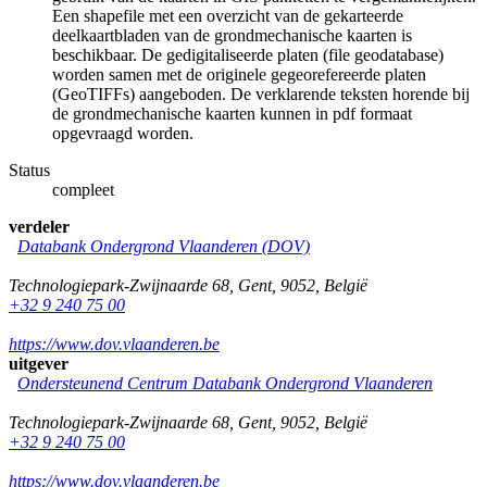
Een shapefile met een overzicht van de gekarteerde
deelkaartbladen van de grondmechanische kaarten is
beschikbaar. De gedigitaliseerde platen (file geodatabase)
worden samen met de originele gegeorefereerde platen
(GeoTIFFs) aangeboden. De verklarende teksten horende bij
de grondmechanische kaarten kunnen in pdf formaat
opgevraagd worden.
Status
compleet
verdeler
Databank Ondergrond Vlaanderen (DOV)
Technologiepark-Zwijnaarde 68
,
Gent
,
9052
,
België
+32 9 240 75 00
https://www.dov.vlaanderen.be
uitgever
Ondersteunend Centrum Databank Ondergrond Vlaanderen
Technologiepark-Zwijnaarde 68
,
Gent
,
9052
,
België
+32 9 240 75 00
https://www.dov.vlaanderen.be