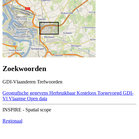
Zoekwoorden
GDI-Vlaanderen Trefwoorden
Geografische gegevens
Herbruikbaar
Kosteloos
Toegevoegd GDI-
Vl
Vlaamse Open data
INSPIRE - Spatial scope
Regionaal