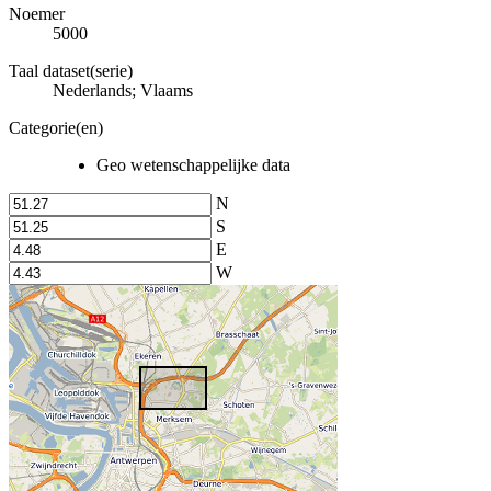
Noemer
5000
Taal dataset(serie)
Nederlands; Vlaams
Categorie(en)
Geo wetenschappelijke data
N
S
E
W