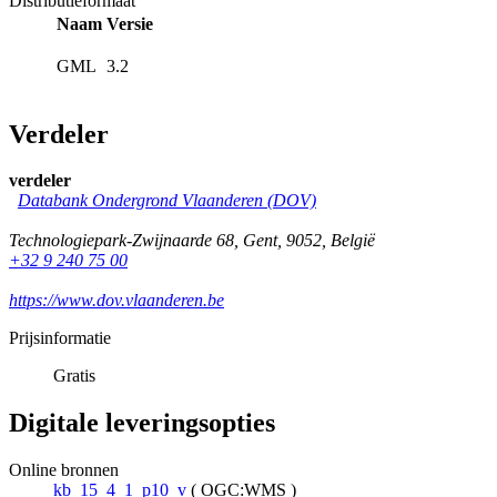
Distributieformaat
Naam
Versie
GML
3.2
Verdeler
verdeler
Databank Ondergrond Vlaanderen (DOV)
Technologiepark-Zwijnaarde 68
,
Gent
,
9052
,
België
+32 9 240 75 00
https://www.dov.vlaanderen.be
Prijsinformatie
Gratis
Digitale leveringsopties
Online bronnen
kb_15_4_1_p10_v
(
OGC:WMS
)