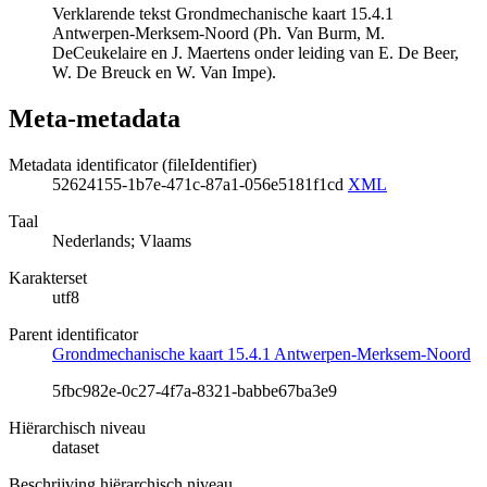
Verklarende tekst Grondmechanische kaart 15.4.1
Antwerpen-Merksem-Noord (Ph. Van Burm, M.
DeCeukelaire en J. Maertens onder leiding van E. De Beer,
W. De Breuck en W. Van Impe).
Meta-metadata
Metadata identificator (fileIdentifier)
52624155-1b7e-471c-87a1-056e5181f1cd
XML
Taal
Nederlands; Vlaams
Karakterset
utf8
Parent identificator
Grondmechanische kaart 15.4.1 Antwerpen-Merksem-Noord
5fbc982e-0c27-4f7a-8321-babbe67ba3e9
Hiërarchisch niveau
dataset
Beschrijving hiërarchisch niveau