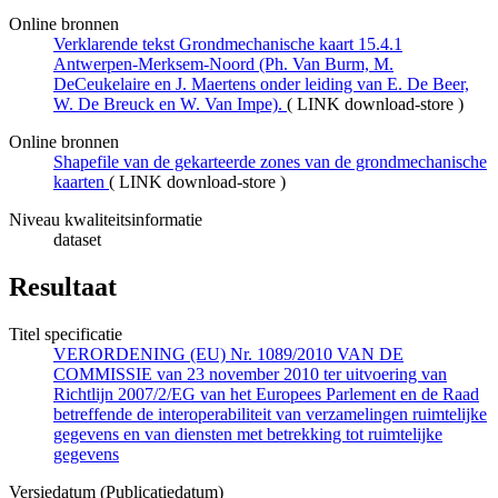
Online bronnen
Verklarende tekst Grondmechanische kaart 15.4.1
Antwerpen-Merksem-Noord (Ph. Van Burm, M.
DeCeukelaire en J. Maertens onder leiding van E. De Beer,
W. De Breuck en W. Van Impe).
(
LINK download-store
)
Online bronnen
Shapefile van de gekarteerde zones van de grondmechanische
kaarten
(
LINK download-store
)
Niveau kwaliteitsinformatie
dataset
Resultaat
Titel specificatie
VERORDENING (EU) Nr. 1089/2010 VAN DE
COMMISSIE van 23 november 2010 ter uitvoering van
Richtlijn 2007/2/EG van het Europees Parlement en de Raad
betreffende de interoperabiliteit van verzamelingen ruimtelijke
gegevens en van diensten met betrekking tot ruimtelijke
gegevens
Versiedatum (Publicatiedatum)