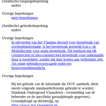
(Juridische) toegangsbeperking
anders
Overige beperkingen
geen beperkingen
(Juridische) gebruiksbeperking
anders
Overige beperkingen
In uitvoering van het Vlaamse decreet voor hergebruik van
overheidsinformatie, is het hergebruik geregeld d.m.v. de
Modellicentie voor gratis hergebruik. Dit betekent dat elk
commercieel of niet-commercieel hergebruik voor onbepaalde
duur is toegelaten, zonder dat daar kosten aan verbonden zijn.
Als enige gebruiksvoorwaarde geldt een
bronvermeldingsplicht.
Overige beperkingen
Bij het gebruik van de informatie die DOV aanbiedt, dient
steeds volgende standaardreferentie gebruikt te worden:
Databank Ondergrond Vlaanderen - (vermelding van de
beheerder en de specifieke geraadpleegde gegevens) -
Geraadpleegd op dd/mm/jjjj, op
https://www.dov.vlaanderen.be