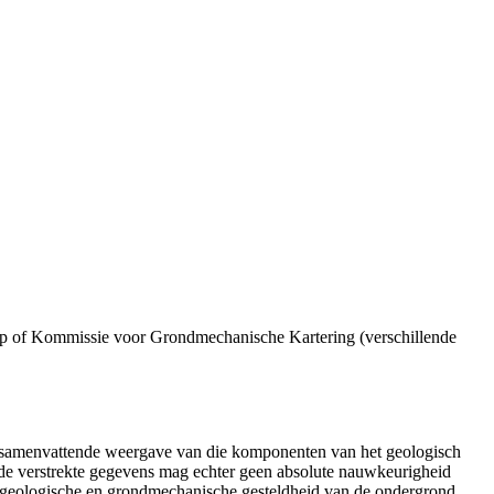
p of Kommissie voor Grondmechanische Kartering (verschillende
n samenvattende weergave van die komponenten van het geologisch
de verstrekte gegevens mag echter geen absolute nauwkeurigheid
e geologische en grondmechanische gesteldheid van de ondergrond