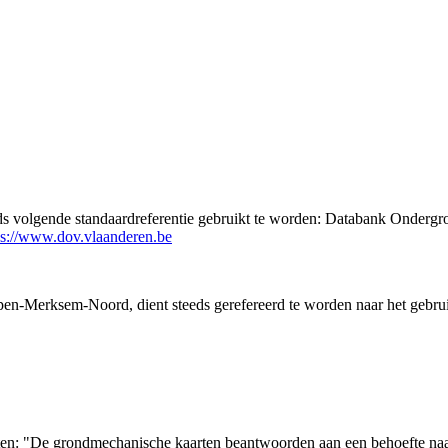
eds volgende standaardreferentie gebruikt te worden: Databank Ondergr
ps://www.dov.vlaanderen.be
en-Merksem-Noord, dient steeds gerefereerd te worden naar het gebru
arten: "De grondmechanische kaarten beantwoorden aan een behoefte n