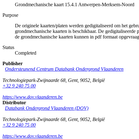
Grondmechanische kaart 15.4.1 Antwerpen-Merksem-Noord
Purpose
De originele kaarten/platen werden gedigitaliseerd om het gebr
grondmechanische kaarten is beschikbaar. De gedigitaliseerde 
de grondmechanische kaarten kunnen in pdf formaat opgevraa
Status
Completed
Publisher
Ondersteunend Centrum Databank Ondergrond Vlaanderen
Technologiepark-Zwijnaarde 68
,
Gent
,
9052
,
België
+32 9 240 75 00
https://www.dov.vlaanderen.be
Distributor
Databank Ondergrond Vlaanderen (DOV)
Technologiepark-Zwijnaarde 68
,
Gent
,
9052
,
België
+32 9 240 75 00
https://www.dov.vlaanderen.be