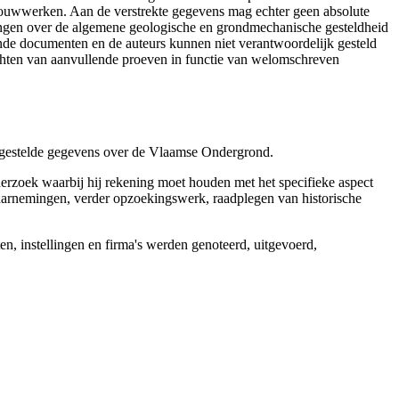
 bouwwerken. Aan de verstrekte gegevens mag echter geen absolute
tingen over de algemene geologische en grondmechanische gesteldheid
ende documenten en de auteurs kunnen niet verantwoordelijk gesteld
chten van aanvullende proeven in functie van welomschreven
r gestelde gegevens over de Vlaamse Ondergrond.
erzoek waarbij hij rekening moet houden met het specifieke aspect
 waarnemingen, verder opzoekingswerk, raadplegen van historische
, instellingen en firma's werden genoteerd, uitgevoerd,