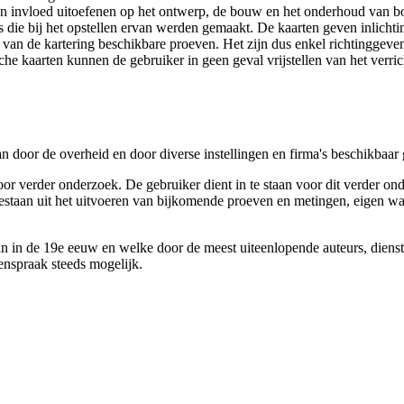
 een invloed uitoefenen op het ontwerp, de bouw en het onderhoud van
 die bij het opstellen ervan werden gemaakt. De kaarten geven inlich
e van de kartering beschikbare proeven. Het zijn dus enkel richtinggev
e kaarten kunnen de gebruiker in geen geval vrijstellen van het verri
n door de overheid en door diverse instellingen en firma's beschikbaa
verder onderzoek. De gebruiker dient in te staan voor dit verder ond
n bestaan uit het uitvoeren van bijkomende proeven en metingen, eigen
 in de 19e eeuw en welke door de meest uiteenlopende auteurs, diensten
genspraak steeds mogelijk.