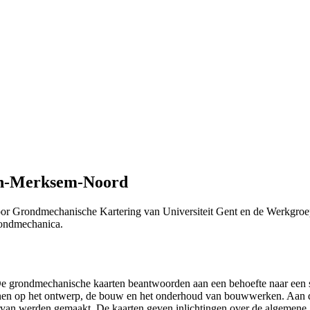
en-Merksem-Noord
or Grondmechanische Kartering van Universiteit Gent en de Werkgroe
Grondmechanica.
 "De grondmechanische kaarten beantwoorden aan een behoefte naar ee
efenen op het ontwerp, de bouw en het onderhoud van bouwwerken. Aan 
n ervan werden gemaakt. De kaarten geven inlichtingen over de algemen