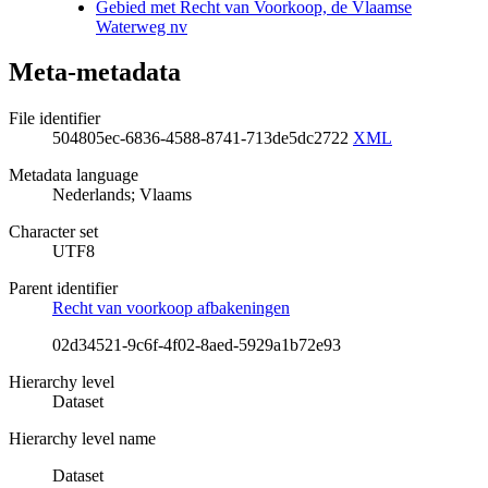
Gebied met Recht van Voorkoop, de Vlaamse
Waterweg nv
Meta-metadata
File identifier
504805ec-6836-4588-8741-713de5dc2722
XML
Metadata language
Nederlands; Vlaams
Character set
UTF8
Parent identifier
Recht van voorkoop afbakeningen
02d34521-9c6f-4f02-8aed-5929a1b72e93
Hierarchy level
Dataset
Hierarchy level name
Dataset