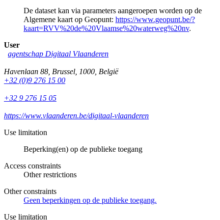
De dataset kan via parameters aangeroepen worden op de
Algemene kaart op Geopunt:
https://www.geopunt.be/?
kaart=RVV%20de%20Vlaamse%20waterweg%20nv
.
User
agentschap Digitaal Vlaanderen
Havenlaan 88
,
Brussel
,
1000
,
België
+32 (0)9 276 15 00
+32 9 276 15 05
https://www.vlaanderen.be/digitaal-vlaanderen
Use limitation
Beperking(en) op de publieke toegang
Access constraints
Other restrictions
Other constraints
Geen beperkingen op de publieke toegang.
Use limitation