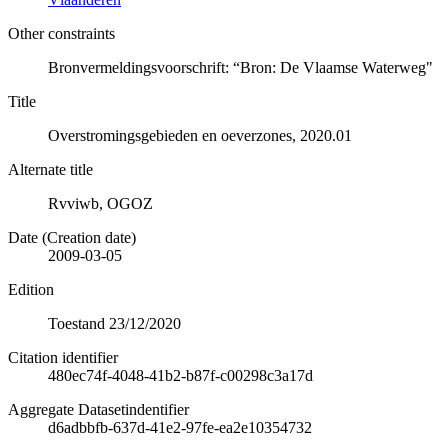
Other constraints
Bronvermeldingsvoorschrift: “Bron: De Vlaamse Waterweg"
Title
Overstromingsgebieden en oeverzones, 2020.01
Alternate title
Rvviwb, OGOZ
Date (Creation date)
2009-03-05
Edition
Toestand 23/12/2020
Citation identifier
480ec74f-4048-41b2-b87f-c00298c3a17d
Aggregate Datasetindentifier
d6adbbfb-637d-41e2-97fe-ea2e10354732