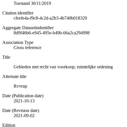
Toestand 30/11/2019
Citation identifier
cfeefe4a-f9c8-4c2d-a2b3-4b740b018329
Aggregate Datasetindentifier
8d9f46b6-e945-495e-b49b-66a2ca294998
Association Type
Cross reference
Title
Gebieden met recht van voorkoop, ruimtelijke ordening
Alternate title
Rvvrup
Date (Publication date)
2021-10-13
Date (Revision date)
2021-09-02
Edition