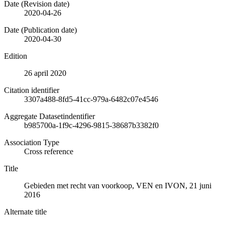
Date (Revision date)
2020-04-26
Date (Publication date)
2020-04-30
Edition
26 april 2020
Citation identifier
3307a488-8fd5-41cc-979a-6482c07e4546
Aggregate Datasetindentifier
b985700a-1f9c-4296-9815-38687b3382f0
Association Type
Cross reference
Title
Gebieden met recht van voorkoop, VEN en IVON, 21 juni
2016
Alternate title