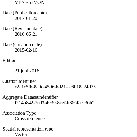
VEN en IVON
Date (Publication date)
2017-01-20
Date (Revision date)
2016-06-21
Date (Creation date)
2015-02-16
Edition
21 juni 2016
Citation identifier
c2c1c5fb-8a9c-4596-bd21-ce6b18c24d75
Aggregate Datasetindentifier
f214b842-7ed3-4030-8cef-b366faea36b5
Association Type
Cross reference
Spatial representation type
Vector