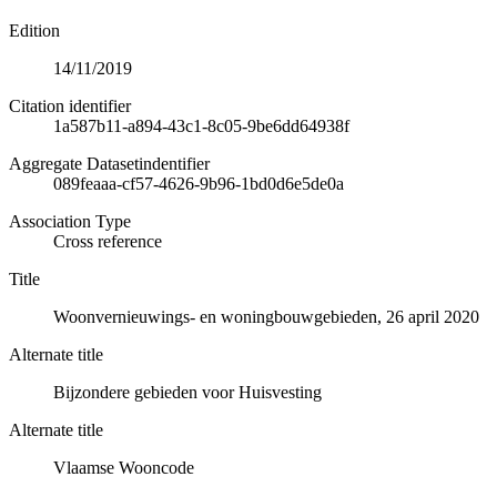
Edition
14/11/2019
Citation identifier
1a587b11-a894-43c1-8c05-9be6dd64938f
Aggregate Datasetindentifier
089feaaa-cf57-4626-9b96-1bd0d6e5de0a
Association Type
Cross reference
Title
Woonvernieuwings- en woningbouwgebieden, 26 april 2020
Alternate title
Bijzondere gebieden voor Huisvesting
Alternate title
Vlaamse Wooncode