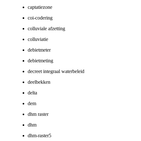
captatiezone
coi-codering
colluviale afzetting
colluviatie
debietmeter
debietmeting
decreet integraal waterbeleid
deelbekken
delta
dem
dhm raster
dhm
dhm-raster5