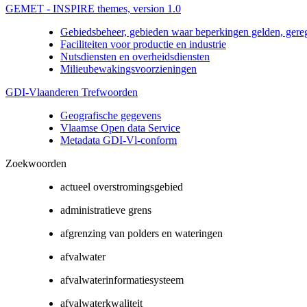
GEMET - INSPIRE themes, version 1.0
Gebiedsbeheer, gebieden waar beperkingen gelden, gere
Faciliteiten voor productie en industrie
Nutsdiensten en overheidsdiensten
Milieubewakingsvoorzieningen
GDI-Vlaanderen Trefwoorden
Geografische gegevens
Vlaamse Open data Service
Metadata GDI-Vl-conform
Zoekwoorden
actueel overstromingsgebied
administratieve grens
afgrenzing van polders en wateringen
afvalwater
afvalwaterinformatiesysteem
afvalwaterkwaliteit