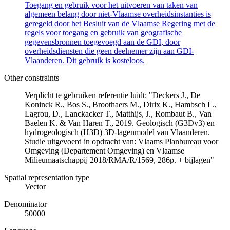
Toegang en gebruik voor het uitvoeren van taken van
algemeen belang door niet-Vlaamse overheidsinstanties is
geregeld door het Besluit van de Vlaamse Regering met de
regels voor toegang en gebruik van geografische
gegevensbronnen toegevoegd aan de GDI, door
overheidsdiensten die geen deelnemer zijn aan GDI-
Vlaanderen. Dit gebruik is kosteloos.
Other constraints
Verplicht te gebruiken referentie luidt: "Deckers J., De
Koninck R., Bos S., Broothaers M., Dirix K., Hambsch L.,
Lagrou, D., Lanckacker T., Matthijs, J., Rombaut B., Van
Baelen K. & Van Haren T., 2019. Geologisch (G3Dv3) en
hydrogeologisch (H3D) 3D-lagenmodel van Vlaanderen.
Studie uitgevoerd in opdracht van: Vlaams Planbureau voor
Omgeving (Departement Omgeving) en Vlaamse
Milieumaatschappij 2018/RMA/R/1569, 286p. + bijlagen"
Spatial representation type
Vector
Denominator
50000