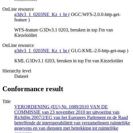
OnLine resource
g3dv3_1_0203NE_Kz_t_br
(
OGC:WFS-2.0.0-http-get-
feature
)
WFS-feature G3Dv3.1 0203, breuken in top Fm van
Kiezeloöliet
OnLine resource
g3dv3_1_0203NE_Kz_t_br
(
GLG:KML-2.0-http-get-map
)
KML G3Dv3.1 0203, breuken in top Fm van Kiezeloöliet
Hierarchy level
Dataset
Conformance result
Title
VERORDENING (EU) Nr. 1089/2010 VAN DE
COMMISSIE van 23 november 2010 ter uitvoering van
Richtlijn 2007/2/EG van het Europees Parlement en de Raad
betreffende de interoperabiliteit van verzamelingen ruimtelijke
gegevens en van diensten met betrekking tot ruimtelijke