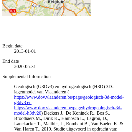
Begin date
2013-01-01
End date
2020-05-31
Supplemental Information
Geologisch (G3Dv3) en hydrogeologisch (H3D) 3D-
lagenmodel van Vlaanderen (
https://www.dov.vlaanderen.be/page/geologisch-3d-model-
g3dv3 en
https://www.dov.vlaanderen.be/page/hydrogeologisch-3d-
model-h3dv20
) Deckers J., De Koninck R., Bos S.,
Broothaers M., Dirix K., Hambsch L., Lagrou, D.,
Lanckacker T., Matthijs, J., Rombaut B., Van Baelen K. &
Van Haren T., 2019. Studie uitgevoerd in opdracht van: