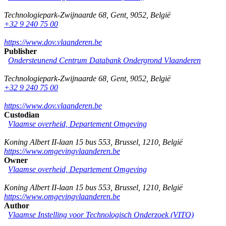
Technologiepark-Zwijnaarde 68
,
Gent
,
9052
,
België
+32 9 240 75 00
https://www.dov.vlaanderen.be
Publisher
Ondersteunend Centrum Databank Ondergrond Vlaanderen
Technologiepark-Zwijnaarde 68
,
Gent
,
9052
,
België
+32 9 240 75 00
https://www.dov.vlaanderen.be
Custodian
Vlaamse overheid, Departement Omgeving
Koning Albert II-laan 15 bus 553
,
Brussel
,
1210
,
België
https://www.omgevingvlaanderen.be
Owner
Vlaamse overheid, Departement Omgeving
Koning Albert II-laan 15 bus 553
,
Brussel
,
1210
,
België
https://www.omgevingvlaanderen.be
Author
Vlaamse Instelling voor Technologisch Onderzoek (VITO)