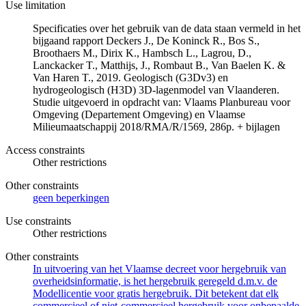
Use limitation
Specificaties over het gebruik van de data staan vermeld in het
bijgaand rapport Deckers J., De Koninck R., Bos S.,
Broothaers M., Dirix K., Hambsch L., Lagrou, D.,
Lanckacker T., Matthijs, J., Rombaut B., Van Baelen K. &
Van Haren T., 2019. Geologisch (G3Dv3) en
hydrogeologisch (H3D) 3D-lagenmodel van Vlaanderen.
Studie uitgevoerd in opdracht van: Vlaams Planbureau voor
Omgeving (Departement Omgeving) en Vlaamse
Milieumaatschappij 2018/RMA/R/1569, 286p. + bijlagen
Access constraints
Other restrictions
Other constraints
geen beperkingen
Use constraints
Other restrictions
Other constraints
In uitvoering van het Vlaamse decreet voor hergebruik van
overheidsinformatie, is het hergebruik geregeld d.m.v. de
Modellicentie voor gratis hergebruik. Dit betekent dat elk
commercieel of niet-commercieel hergebruik voor onbepaalde