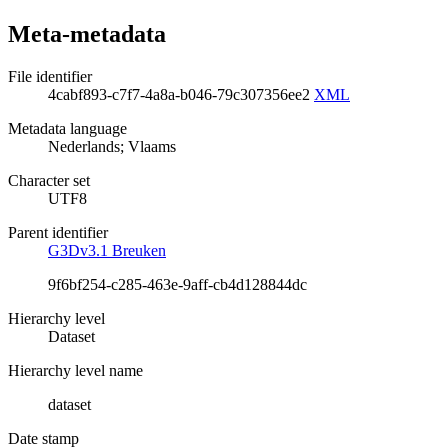
Meta-metadata
File identifier
4cabf893-c7f7-4a8a-b046-79c307356ee2
XML
Metadata language
Nederlands; Vlaams
Character set
UTF8
Parent identifier
G3Dv3.1 Breuken
9f6bf254-c285-463e-9aff-cb4d128844dc
Hierarchy level
Dataset
Hierarchy level name
dataset
Date stamp