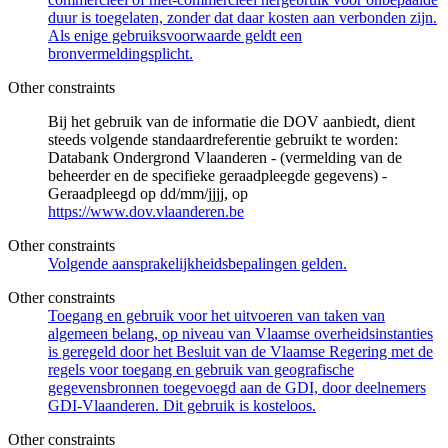
duur is toegelaten, zonder dat daar kosten aan verbonden zijn.
Als enige gebruiksvoorwaarde geldt een
bronvermeldingsplicht.
Other constraints
Bij het gebruik van de informatie die DOV aanbiedt, dient
steeds volgende standaardreferentie gebruikt te worden:
Databank Ondergrond Vlaanderen - (vermelding van de
beheerder en de specifieke geraadpleegde gegevens) -
Geraadpleegd op dd/mm/jjjj, op
https://www.dov.vlaanderen.be
Other constraints
Volgende aansprakelijkheidsbepalingen gelden.
Other constraints
Toegang en gebruik voor het uitvoeren van taken van
algemeen belang, op niveau van Vlaamse overheidsinstanties
is geregeld door het Besluit van de Vlaamse Regering met de
regels voor toegang en gebruik van geografische
gegevensbronnen toegevoegd aan de GDI, door deelnemers
GDI-Vlaanderen. Dit gebruik is kosteloos.
Other constraints