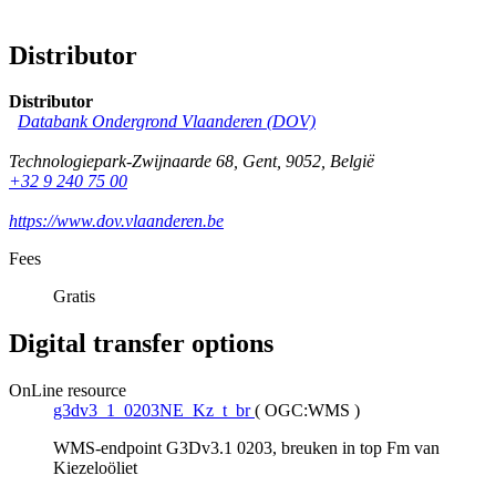
Distributor
Distributor
Databank Ondergrond Vlaanderen (DOV)
Technologiepark-Zwijnaarde 68
,
Gent
,
9052
,
België
+32 9 240 75 00
https://www.dov.vlaanderen.be
Fees
Gratis
Digital transfer options
OnLine resource
g3dv3_1_0203NE_Kz_t_br
(
OGC:WMS
)
WMS-endpoint G3Dv3.1 0203, breuken in top Fm van
Kiezeloöliet