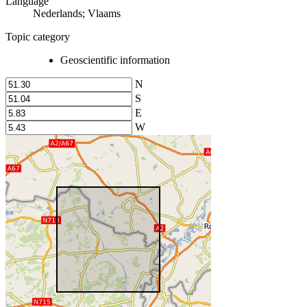
Language
Nederlands; Vlaams
Topic category
Geoscientific information
N
S
E
W