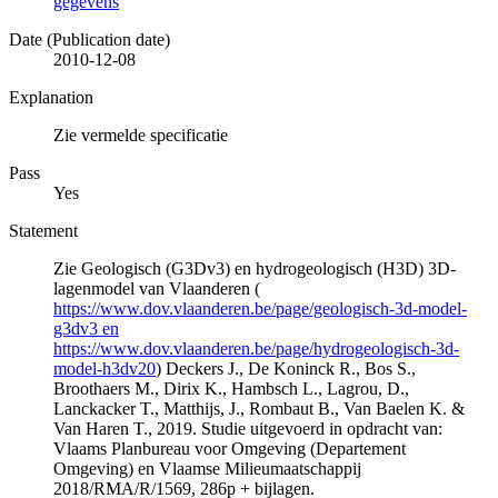
gegevens
Date (Publication date)
2010-12-08
Explanation
Zie vermelde specificatie
Pass
Yes
Statement
Zie Geologisch (G3Dv3) en hydrogeologisch (H3D) 3D-
lagenmodel van Vlaanderen (
https://www.dov.vlaanderen.be/page/geologisch-3d-model-
g3dv3 en
https://www.dov.vlaanderen.be/page/hydrogeologisch-3d-
model-h3dv20
) Deckers J., De Koninck R., Bos S.,
Broothaers M., Dirix K., Hambsch L., Lagrou, D.,
Lanckacker T., Matthijs, J., Rombaut B., Van Baelen K. &
Van Haren T., 2019. Studie uitgevoerd in opdracht van:
Vlaams Planbureau voor Omgeving (Departement
Omgeving) en Vlaamse Milieumaatschappij
2018/RMA/R/1569, 286p + bijlagen.