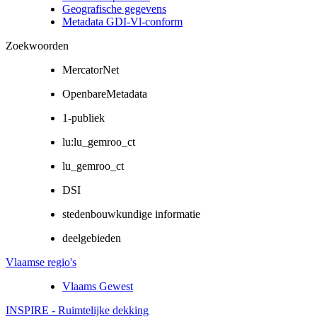
Geografische gegevens
Metadata GDI-Vl-conform
Zoekwoorden
MercatorNet
OpenbareMetadata
1-publiek
lu:lu_gemroo_ct
lu_gemroo_ct
DSI
stedenbouwkundige informatie
deelgebieden
Vlaamse regio's
Vlaams Gewest
INSPIRE - Ruimtelijke dekking