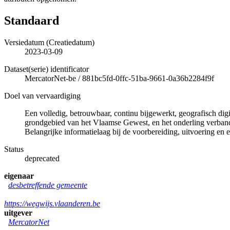
Standaard
Versiedatum (Creatiedatum)
2023-03-09
Dataset(serie) identificator
MercatorNet-be
/
881bc5fd-0ffc-51ba-9661-0a36b2284f9f
Doel van vervaardiging
Een volledig, betrouwbaar, continu bijgewerkt, geografisch di
grondgebied van het Vlaamse Gewest, en het onderling verband 
Belangrijke informatielaag bij de voorbereiding, uitvoering en e
Status
deprecated
eigenaar
desbetreffende gemeente
https://wegwijs.vlaanderen.be
uitgever
MercatorNet