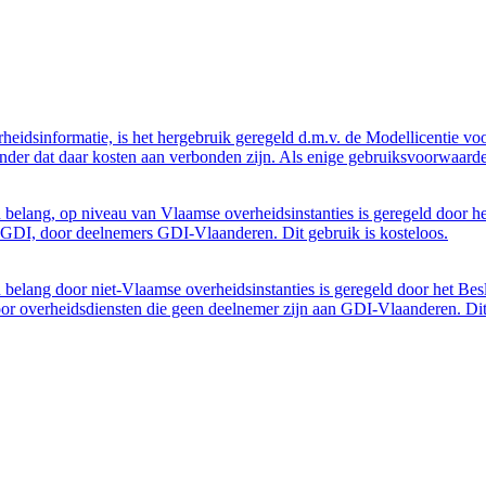
eidsinformatie, is het hergebruik geregeld d.m.v. de Modellicentie voor
nder dat daar kosten aan verbonden zijn. Als enige gebruiksvoorwaarde
belang, op niveau van Vlaamse overheidsinstanties is geregeld door h
GDI, door deelnemers GDI-Vlaanderen. Dit gebruik is kosteloos.
belang door niet-Vlaamse overheidsinstanties is geregeld door het Bes
 overheidsdiensten die geen deelnemer zijn aan GDI-Vlaanderen. Dit 