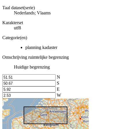
Taal dataset(serie)
Nederlands; Vlaams
Karakterset
utf8
Categorie(en)
planning kadaster
Omschrijving ruimtelijke begrenzing
Huidige begrenzing
N
S
E
W