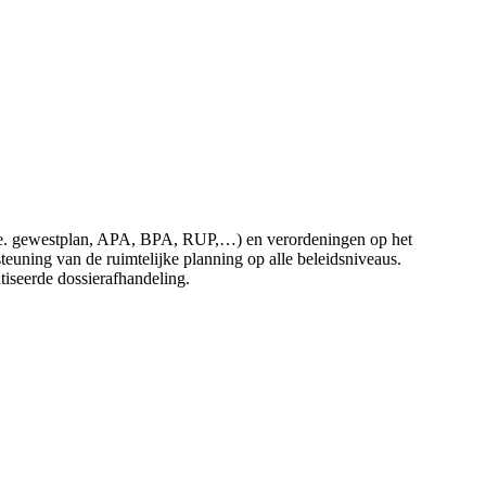
 (i.e. gewestplan, APA, BPA, RUP,…) en verordeningen op het
uning van de ruimtelijke planning op alle beleidsniveaus.
atiseerde dossierafhandeling.