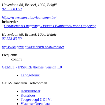
Havenlaan 88
,
Brussel
,
1000
,
België
02 553 83 50
https://www.mercator.vlaanderen.be/
beheerder
Departement Omgeving - Vlaams Planbureau voor Omgeving
Havenlaan 88
,
Brussel
,
1000
,
België
02 553 83 50
https://omgeving.vlaanderen.be/nl/contact
Frequentie
continu
GEMET - INSPIRE themes, version 1.0
Landgebruik
GDI-Vlaanderen Trefwoorden
Herbruikbaar
Kosteloos
Toegevoegd GDI-Vl
Vlaamse Open data