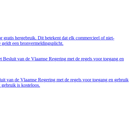
 gratis hergebruik. Dit betekent dat elk commercieel of niet-
 geldt een bronvermeldingsplicht.
et Besluit van de Vlaamse Regering met de regels voor toegang en
luit van de Vlaamse Regering met de regels voor toegang en gebruik
gebruik is kosteloos.